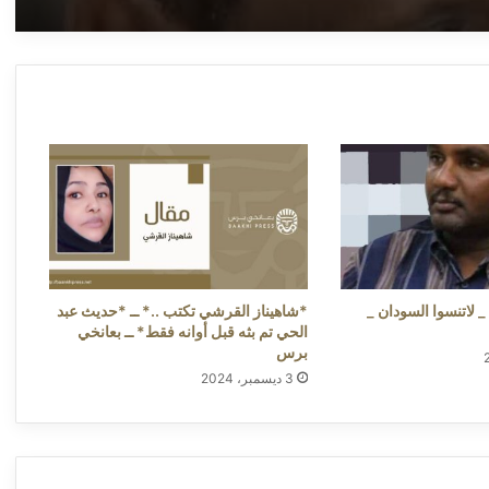
(خمة نفس) ــ عبدالوهاب السنجك ــ مستشفى
أبو جبيهة.. استغاثة موقعة من الأهالي لوزارة
الصحة الاتحادية ــ بعانخي برس
*د. خالد يوسف بكري يكتب*..*دعوة للتعقل
الإعلامي* ــ بعانخي برس
محاسن عثمان نصر تكتب .. مركزية مرتبات
المعلمين… إنصافٌ طال انتظاره وعدالةٌ تنتظر
الجميع ــ بعانخي برس
لاتنسوا السودان _
*شاهيناز القرشي تكتب ..* ــ *حديث عبد
الحي تم بثه قبل أوانه فقط* ــ بعانخي
برس
3 ديسمبر، 2024