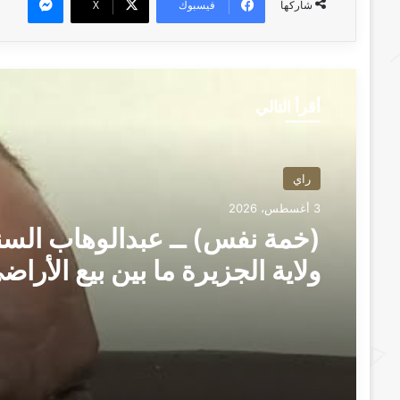
فيسبوك
‫X
شاركها
أقرأ التالي
راي
3 أغسطس، 2026
(خمة نفس) ــ عبدالوهاب السن
ولاية الجزيرة ما بين بيع الأراض
وضياع الاستثمارات ــ بعانخي 