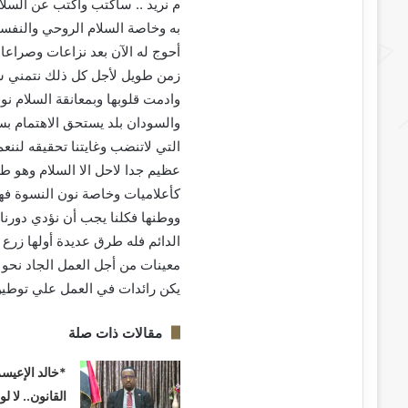
م نريد .. سأكتب وأكتب عن السلا
به وخاصة السلام الروحي والنفسي
أحوج له الآن بعد نزاعات وصراعات
زمن طويل لأجل كل ذلك نتمني سل
وادمت قلوبها وبمعانقة السلام نو
والسودان بلد يستحق الاهتمام بس
التي لاتنضب وغايتنا تحقيقه لننعم
عظيم جدا لاحل الا السلام وهو ط
كأعلاميات وخاصة نون النسوة فهن
ووطنها فكلنا يجب أن نؤدي دورنا
الدائم فله طرق عديدة أولها زرع
معينات من أجل العمل الجاد نحو 
يكن رائدات في العمل علي توطين 
مقالات ذات صلة
*خالد الإعيسر
القانون.. لا لو