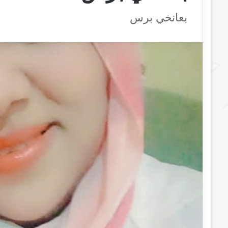
بعانخي برس