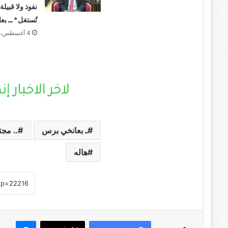
نفوذ ولا قبيل
تُستغل* ــ ب
4 أغسطس، 2026
ـ بعانخي برس
.. ‏مج
هاله
ماسنجر