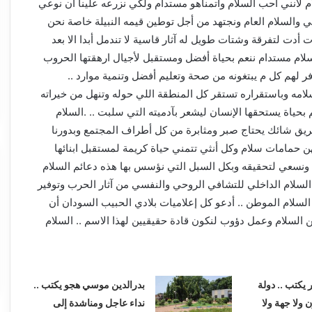
م لأنني أحب السلام واتمناهو مستدام ولكي نزرعه علينا أن نوعي
 والسلام العام ونجتهد من أجل توطين قيمه النبيلة خاصة نحن
 أدت لتفرقة وشتات طويل له آثار قاسية لا تندمل أبدا الا بعد
ام مستدام ننعم بحياة أفضل ومستقبل لأجيال ارهقتها الحروب
فر لهم كل م يبتغونه من صحة وتعليم أفضل وتنمية موارد ..
لامه وباستقراره تستقر كل المنطقة اللي حوله وتنهل من خيراته
 بحياة يستحقها الإنسان ليشعر بآدميته التي سلبت .. .السلام
ريق شائك يحتاج صبر ومثابرة من كل أطراف المجتمع وبدورنا
 حمامات سلام وكل أنثي تتمني حياة كريمة لمستقبل ابنائها
 ونسعي لتحقيقه وبكل السبل التي نؤسس بها هذه دعائم السلام
 السلام الداخلي للتشافي الروحي والنفسي من آثار الحرب وتوفير
السلام الموطن .. أدعو كل إعلاميات بلادي الحبيب السودان أن
السلام وعمل دؤوب لنكون قادة حقيقيين لهذا الاسم .. السلام
 يكتب .. دولة
بدرالدين موسي هجو يكتب ..
ن ولا جهة ولا
نداء عاجل ومناشدة إلى