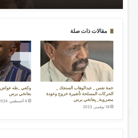
مقالات ذات صلة
خمة نفس _ عبدالوهاب السنجك _
وكفي _طه عواض _ 
الحركات المسلحة تأشيرة خروج وعودة
بعانخي برس
مضروبة_ پعانخي برس
4 أغسطس، 2024
18 نوفمبر، 2023