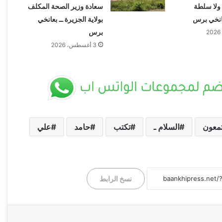
ة ولا سلطة
سعادة وزير الصحة المكلف
عانخي برس
بولاية الجزيرة ــ بعانخي
برس
3 أغسطس، 2026
تمعون
السلام ـ
تكتب
حامد
علي
(خمة نفس) ــ عبدالوهاب السنجك ــ ولاية
الجزيرة ما بين بيع الأراضي وضياع الاستثمارات
ــ بعانخي برس
نسخ الرابط
الشافعي طاشين يكتب .. البرهان في شارع
النيل (من ميدان الكرامة .. إلى شارع المواطن)
ــ بعانخي برس