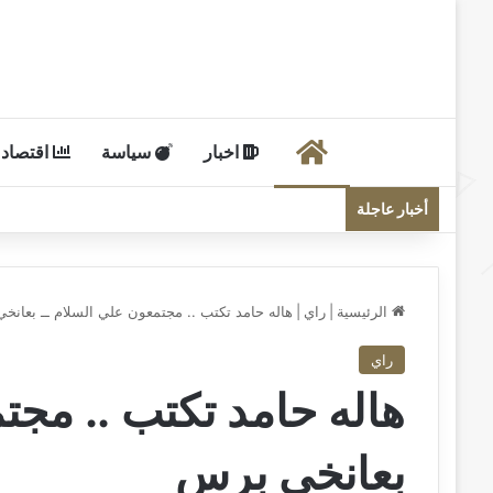
الرئيسية
اخبار
سياسة
اقتصاد
أخبار عاجلة
الرئيسية
|
راي
|
هاله حامد تكتب .. ‏مجتمعون علي السلام ــ بعانخ
راي
هاله حامد تكتب .. ‏مجت
بعانخي برس