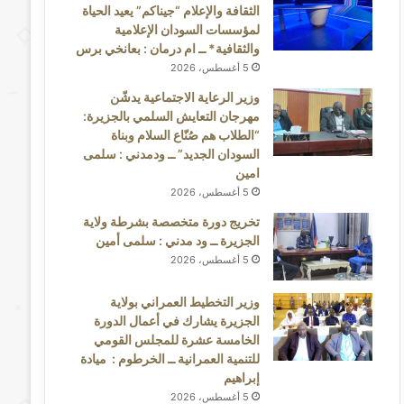
الثقافة والإعلام “جيناكم” يعيد الحياة
لمؤسسات السودان الإعلامية
والثقافية* ــ ام درمان : بعانخي برس
5 أغسطس، 2026
وزير الرعاية الاجتماعية يدشّن
مهرجان التعايش السلمي بالجزيرة:
“الطلاب هم صُنّاع السلام وبناة
السودان الجديد” ــ ودمدني : سلمى
امين
5 أغسطس، 2026
تخريج دورة متخصصة بشرطة ولاية
الجزيرة ــ ود مدني : سلمى أمين
5 أغسطس، 2026
وزير التخطيط العمراني بولاية
الجزيرة يشارك في أعمال الدورة
الخامسة عشرة للمجلس القومي
للتنمية العمرانية ــ الخرطوم : ميادة
إبراهيم
5 أغسطس، 2026