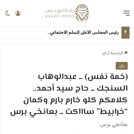
القائمة
تسجيل 
ال
رئيس المجلس الأعلى للسلم الاجتماعي: الجامعات اساس الانطلاق لترسيخ ثقافة السلام وبناء السودان بعد الحرب ــ الخرطوم : بعانخي برس
الرئيسية
|
راي
راي
(خمة نفس) ــ عبدالوهاب
السنجك ــ حاج سيد أحمد..
كلامكم كلو خارم بارم وكمان
“خرابيط” ساااكت ــ بعانخي برس
بعانخي برس