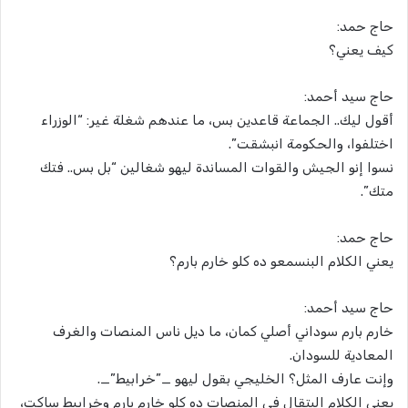
حاج حمد:
كيف يعني؟
حاج سيد أحمد:
أقول ليك.. الجماعة قاعدين بس، ما عندهم شغلة غير: “الوزراء
اختلفوا، والحكومة انبشقت”.
نسوا إنو الجيش والقوات المساندة ليهو شغالين “بل بس.. فتك
متك”.
حاج حمد:
يعني الكلام البنسمعو ده كلو خارم بارم؟
حاج سيد أحمد:
خارم بارم سوداني أصلي كمان، ما ديل ناس المنصات والغرف
المعادية للسودان.
وإنت عارف المثل؟ الخليجي بقول ليهو _”خرابيط”_.
يعني الكلام البتقال في المنصات ده كلو خارم بارم وخرابيط ساكت،