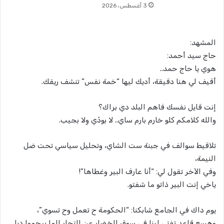
3 أغسطس، 2026
المشهد:
حاج سيد أحمد:
هوي يا حاج حمد..
أقيف لي هنا دقيقة، أديك ليها “خمة نفس” تنشف ريقك.
إنت قايل نفسك فاهم البلد دي براك؟
والله كلامكم كلو خارم بارم ساي.. لا بودّي ولا بجيب.
تلاقيط سوالف في جبنة ست الشاي، وتحليل سياسي تحت ضل
النيمة،
وفي الآخر تقول لي: “أنا عارف البير وغطاها”!
ياخي إنت البير ذاتو ما شفتو.
يوم داك في الجامع شابكنا: “الحكومة ح تعمل وح تسوي”،
وهسع قاعد تفتي لينا في سوق الخضار عن التجار الما برحموا ديل.