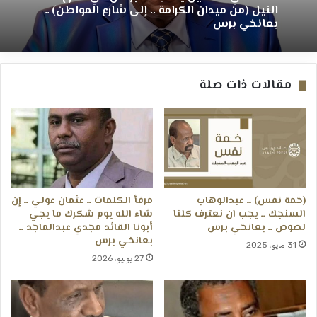
النيل (من ميدان الكرامة .. إلى شارع المواطن) ــ
بعانخي برس
مقالات ذات صلة
(خمة نفس) ــ عبدالوهاب
مرفأ الكلمات ــ عثمان عولي ــ إن
السنجك ــ يجب ان نعترف كلنا
شاء الله يوم شكرك ما يجي
لصوص ــ بعانخي برس
أبونا القائد مجدي عبدالماجد ــ
بعانخي برس
31 مايو، 2025
27 يوليو، 2026