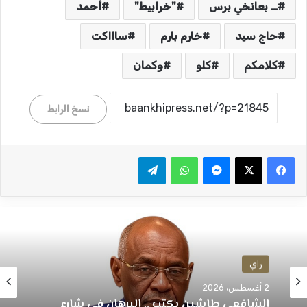
ــ بعانخي برس
"خرابيط"
أحمد
حاج سيد
خارم بارم
ساااكت
كلامكم
كلو
وكمان
نسخ الرابط
ماسنجر
واتساب
تيلقرام
راي
2 أغسطس، 2026
الشافعي طاشين يكتب .. البرهان في شارع