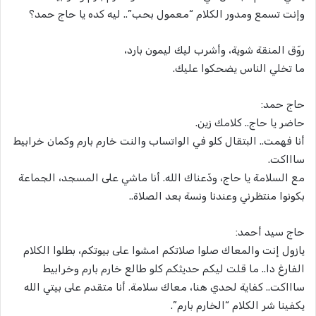
وإنت تسمع ومدور الكلام “معمول بحب”.. ليه كده يا حاج حمد؟
روّق المنقة شوية، وأشرب ليك ليمون بارد،
ما تخلي الناس يضحكوا عليك.
حاج حمد:
حاضر يا حاج.. كلامك زين.
أنا فهمت.. البتقال كلو في الواتساب والنت خارم بارم وكمان خرابيط
ساااكت.
مع السلامة يا حاج، ودّعناك الله. أنا ماشي على المسجد، الجماعة
بكونوا منتظرني وعندنا ونسة بعد الصلاة..
حاج سيد أحمد:
يازول إنت والمعاك صلوا صلاتكم امشوا على بيوتكم، بطلوا الكلام
الفارغ دا.. ما قلت ليكم حديثكم كلو طالع خارم بارم وخرابيط
ساااكت.. كفاية لحدي هنا، معاك سلامة. أنا متقدم على بيتي الله
يكفينا شر الكلام “الخارم بارم”.