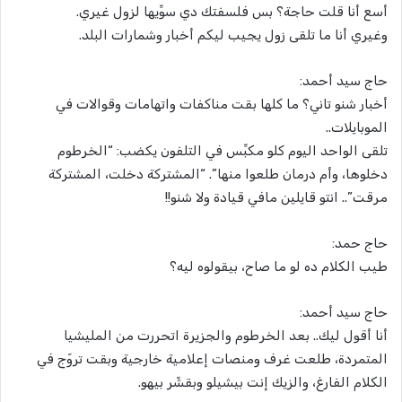
أسع أنا قلت حاجة؟ بس فلسفتك دي سوِّيها لزول غيري.
وغيري أنا ما تلقى زول يجيب ليكم أخبار وشمارات البلد.
حاج سيد أحمد:
أخبار شنو تاني؟ ما كلها بقت مناكفات واتهامات وقوالات في
الموبايلات..
تلقى الواحد اليوم كلو مكبِّس في التلفون يكضب: “الخرطوم
دخلوها، وأم درمان طلعوا منها”. “المشتركة دخلت، المشتركة
مرقت”.. انتو قايلين مافي قيادة ولا شنو!!
حاج حمد:
طيب الكلام ده لو ما صاح، بيقولوه ليه؟
حاج سيد أحمد:
أنا أقول ليك.. بعد الخرطوم والجزيرة اتحررت من المليشيا
المتمردة، طلعت غرف ومنصات إعلامية خارجية وبقت تروّج في
الكلام الفارغ، والزيك إنت بيشيلو وبقشّر بيهو.