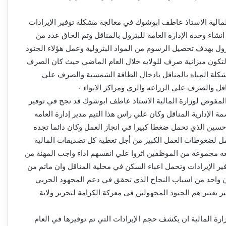
لمالية الاستاذ عاطف ابوشوك في معالجة مشكلة توفير الإيرادات
 انشاء وحده الإدارة العامة للبترول بالمناقل وتم الحاق عدد من
رول بهدف تحصيل الرسوم من المواد البترولية وعمل هؤلاء الجنود
لتكون ميزانية صرف للولايه خلال العام الماضي حيث كان الصرف
كلة المياه بالمناقل بادخال الطاقة الشمسية والصرف علي
قل والصرف علي الزراعه والري ومراكز الايواء ٠
ر المفوض لوزارة المالية الاستاذ عاطف ابوشوك قد نجح في توفير
ة الإدارية المناقل وكان علي راس هذا التيم مدير إدارة العامه
 حسين الذي تحمل ضغطا كبيرا في انجاز العمل وكان دائما تجده
 لضغوطات العمل الكبير من أجل تغطية كل تصديقات المالية
ه مجموعة من الموظفين اثروا علي انفسهم اداء واجب المهنة من
ر الإيرادات وتحمل اعباء السكن في محلية المناقل وان ماتم من
ان واحد من اسباب النجاح الذي تحقق في دعم المجهود الحربي
بير يعتبر هم الجنود المجهولين في معركة الكرامة لتحرير ولاية
رة المالية ان يكشف حجم الإيرادات التي تم توفيرها في العام