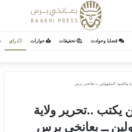
قضايا وحوادث
تحقيقات
حوارات
راي
 والجنود المجهولين ــ بعانخي برس
كتب ..تحرير ولاية
ولين ــ بعانخي برس