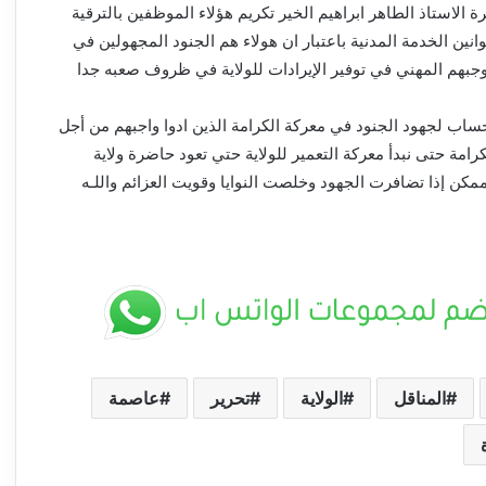
 الاستاذ الطاهر ابراهيم الخير تكريم هؤلاء الموظفين بالترقية
ين الخدمة المدنية باعتبار ان هولاء هم الجنود المجهولين في
 وجبهم المهني في توفير الإيرادات للولاية في ظروف صعبه جدا
ب لجهود الجنود في معركة الكرامة الذين ادوا واجبهم من أجل
رامة حتى نبدأ معركة التعمير للولاية حتي تعود حاضرة ولاية
ممكن إذا تضافرت الجهود وخلصت النوايا وقويت العزائم واللـه
المناقل
الولاية
تحرير
عاصمة
(خمة نفس) ــ عبدالوهاب السنجك ــ ولاية
الجزيرة ما بين بيع الأراضي وضياع الاستثمارات