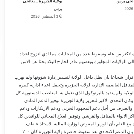
عانخي برس
بولاية الجزيرة ــ بعانخي
برس
3 أغسطس، 2026
 لاكثر من عام وسقوط عدد من المحليات مما ادي لنزوح اعداد
لي الولايات المجاورة وبعضهم غادر لخارج البلاد بحثا عن الامن
رارا شجاعا بان يظل داخل الولاية لتسيير إدارة شؤونها ولم يهرب
اقل العاصمة الإدارية لولاية الجزيرة وتحمل اعباء ادارية كبيرة
لاية ولم يتقيد بالبرتوكول الذي تعمل به المناصب الدستورية كل
كان التحدي الاكبر لتحرير ولاية الجزيرة توفير الدعم المادي
 والصرف من أجل دعم المجهود الحربي ودعم الارتكازات ودعم
ز الايواء بالمناقل والقرشي وتوفير العلاج المجاني للوافدين كل
 مع العلم بأن الوزير المفوض لوزارة المالية الاستاذ عاطف
ابوشوك ذكر في احد الاجتماعات بان الدعم الاتحادي بعد سقوط حاضرة ولاية الجزيرة كان ٢٠٠