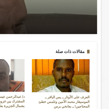
وضياع الاستثمارات ــ بعانخي 
مقالات ذات صلة
د/ عبدالرحمن عي
العزف على الأوتار ــ يس الباقر ــ
المشترك بين غزوة 
الموسيقار محمد الأمين وتلمس خطئ
بشمال الجزيرة بع
المحتاجين! ــ بعانخي برس