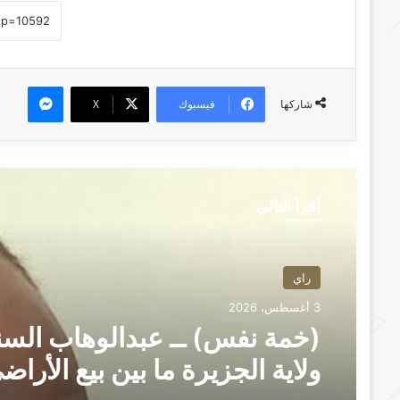
ماسنجر
فيسبوك
‫X
شاركها
أقرأ التالي
راي
3 أغسطس، 2026
(خمة نفس) ــ عبدالوهاب السن
ولاية الجزيرة ما بين بيع الأراض