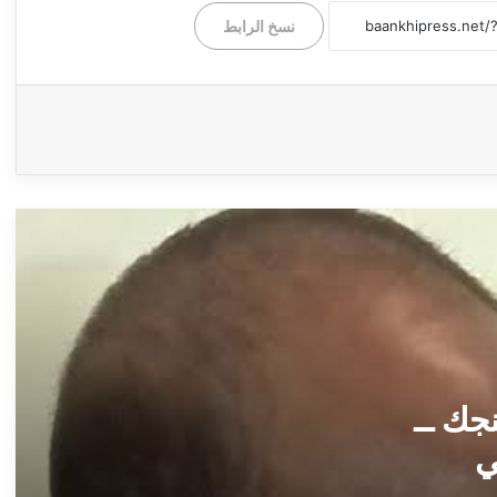
ــ بعانخي برس
نسخ الرابط
الشافعي طاشين يكتب .. البرهان في شارع
النيل (من ميدان الكرامة .. إلى شارع المواطن)
ــ بعانخي برس
*شاهيناز القرشي* تكتب..*إلى ملحدة* ــ
بعانخي برس
حرف ومعني ــ منى حمزة ــ مدني ولدت
شامخة ــ بعانخي برس
مرفأ الكلمات ــ عثمان عولي ــ السقوط من
أعلى الدرجات ــ بعانخي برس
جك ــ
ي
(خمة نفس) ــ عبدالوهاب السنجك ــ مستشفى
أبو جبيهة.. استغاثة موقعة من الأهالي لوزارة