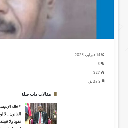
14 فبراير، 2025
3
327
2 دقائق
مقالات ذات صلة
*خالد الإعيسر
القانون.. لا لو
نفوذ ولا قبيل