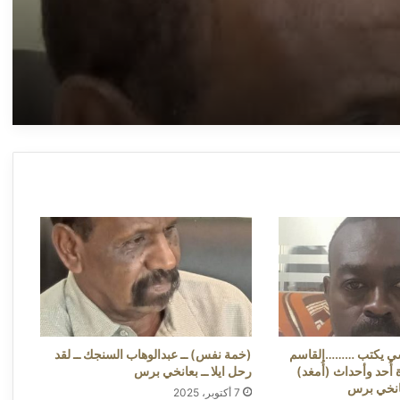
برس
الصحة الاتحادية ــ بعانخي برس
(خمة نفس) ــ عبدالوهاب السنجك ــ مستشفى
أبو جبيهة.. استغاثة موقعة من الأهالي لوزارة
الصحة الاتحادية ــ بعانخي برس
(خمة نفس) ــ عبدالوهاب السنجك ــ مستشفى
أبو جبيهة.. استغاثة موقعة من الأهالي لوزارة
الصحة الاتحادية ــ بعانخي برس
*د. خالد يوسف بكري يكتب*..*دعوة للتعقل
الإعلامي* ــ بعانخي برس
محاسن عثمان نصر تكتب .. مركزية مرتبات
المعلمين… إنصافٌ طال انتظاره وعدالةٌ تنتظر
الجميع ــ بعانخي برس
سي يكتب ………القاسم
(خمة نفس) ــ عبدالوهاب السنجك ــ لقد
أُحد وأحداث (أُمغد)
رحل ايلا ــ بعانخي برس
انخي برس
7 أكتوبر، 2025