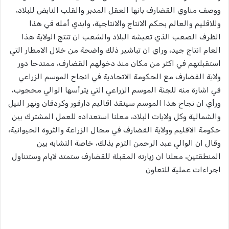
ووصف مناوي القضارف بانها العقل المدبر والقلب النابض للبلاد،
وللاقليم والعالم بحكم الانتاج والانتاجية، وابدي أمله في هذا
الظرف الصعب الذي تعيشه البلاد والشعب ان تنتج الولاية هذا
العام انتاج جيد، وراي ان تباشير ذلك واضحة من خلال الامطار التي
استقبلتهم في اكثر من مكان منذ دخولهم القضارف، ممتدحا دور
ولاية القضارف مع الحكومة الاتحادية في انجاح الموسم الزراعي
في اشارة منه للجنة الموسم الزراعي التي يترأسها الوالي محجوب،
ورأي ان نجاح هذا الموسم سينقذ اقاليم دارفور وكردفان ونهر النيل
والشمالية وكل ولايات البلاد، معلنا استعداده للعمل المشترك بين
حكومة الاقليم وولاية القضارف في مجال الزراعة والثروة الحيوانية،
وقال ان الوالي عبد الرحمن التزم بذلك، خاصة التشابه بين
المنطقتين، معلنا ان زيارته المقبلة للقضارف ستمتد لايام وستتناول
اجراءات عملية للتعاون