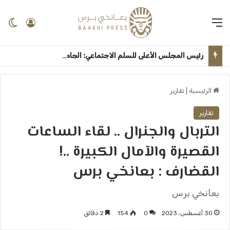
القائمة
تسجيل 
ال
رئيس المجلس الأعلى للسلم الاجتماعي: الجامعات اساس الانطلاق لترسيخ ثقافة السلام وبناء السودان بعد الحرب ــ الخرطوم : بعانخي برس
الرئيسية
|
تقارير
تقارير
التربال والجنرال .. لقاء الساعات
القصيرة والآمال الكبيرة ..!
القضارف : بعانخي برس
بعانخي برس
30 أغسطس، 2023
0
154
2 دقائق