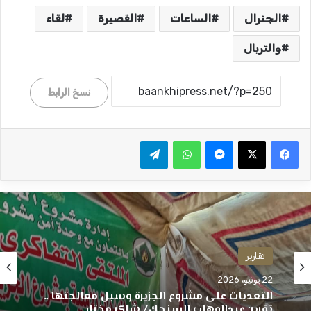
الجنرال
الساعات
القصيرة
لقاء
والتربال
نسخ الرابط
ماسنجر
واتساب
تيلقرام
تقارير
22 يونيو، 2026
التعديات على مشروع الجزيرة وسبل معالجتها ــ
تقرير: عبدالوهاب السنجك/ شاكر مختار