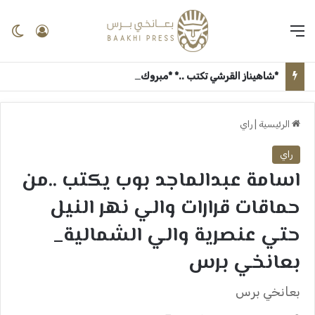
القائمة
تسجيل 
ال
*شاهيناز القرشي تكتب ..* *مبروك روان الجزولي* ــ بعانخي برس
الرئيسية
|
راي
راي
اسامة عبدالماجد بوب يكتب ..من
حماقات قرارات والي نهر النيل
حتي عنصرية والي الشمالية_
بعانخي برس
بعانخي برس