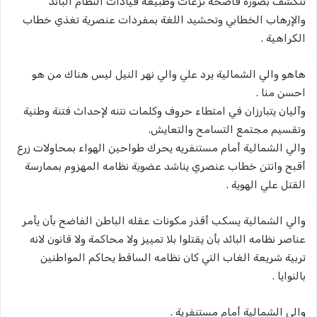
تتكشف بصورة فاضحة نزعات وطبيعة قيادات النظام البائد
والإرهاب الخطابي وتحشيد اللغة بمفردات عنصرية تغذي خطاب
الكراهية .
هاهو والي الشمالية يرد علي والي نهر النيل ليس هناك من هو
احسن منا .
وآليان يتبارزان في امتطاء حروف وكلمات نتنه لإحداث فتنة وطنية
وتقسيم مجتمع التسامح والتعايش.
والي الشمالية أمام مستنفريه يحرك طواحين الهواء بمحاولات زرع
أقبح وانتن خطاب عنصري يناشد عضوية نظامه المهزوم بممارسة
القتل علي الهوية .
والي الشمالية يسكب أقذر مكونات عقله الباطن الفاضح بأن يأمر
عناصر نظامه البائد بأن يقتلوا بلا تمييز ولا محاكمة ولا قانون لانه
تربية شريعة الغاب التي كان نظامه الساقط يحاكم المواطنين
بالنوايا .
والي الشمالية أمام مستنفرية .