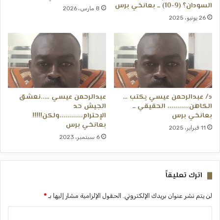
السودان؟ (9-10) ــ بعانخي برس
8 مارس، 2026
26 يونيو، 2025
د/ عبدالرحمن عيسي يكتب …
عبدالرحمن عيسي …..نعشق
الكاهن،،،،،،،،،،، الحقيقي ــ
الجيش حد
بعانخي برس
الإحترام،،،،،،،،،،،،ولكن!!!!!
بعانخي برس
11 فبراير، 2025
6 سبتمبر، 2023
اترك تعليقاً
لن يتم نشر عنوان بريدك الإلكتروني.
الحقول الإلزامية مشار إليها بـ
*
ا