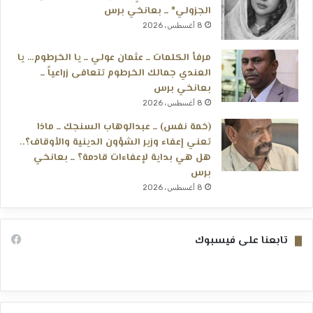
الجزولي* ــ بعانخي برس
8 أغسطس، 2026
مرفأ الكلمات ــ عثمان عولي ــ يا الخرطوم… يا
العندي جمالك الخرطوم تتعافى زراعياً ــ
بعانخي برس
8 أغسطس، 2026
(خمة نفس) ــ عبدالوهاب السنجك ــ ماذا
تعني إعفاء وزير الشؤون الدينية والأوقاف؟..
هل هي بداية لإعفاءات قادمة؟ ــ بعانخي
برس
8 أغسطس، 2026
تابعنا على فيسبوك