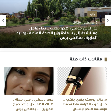
راي
3 أغسطس، 2026
بدرالدين موسي هجو يكتب .. نداء عاجل
ومناشدة إلى سعادة وزير الصحة المكلف بولاية
الجزيرة ــ بعانخي برس
مقالات ذات صلة
د. خالد يوسف بكري يكتب ..
حرف ومعنى ــ منى حمزة ــ
خلال حرب الكرامة ماذا قدمت
هناك الهم بدل واحد صبح
مؤسسة البصر لإنسان
همييين!! ــ بعانخي برس