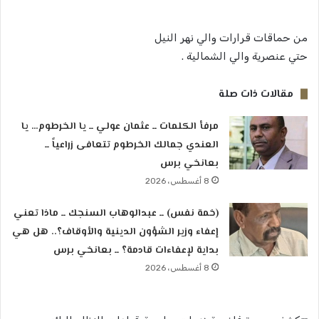
من حماقات قرارات والي نهر النيل
حتي عنصرية والي الشمالية .
مقالات ذات صلة
مرفأ الكلمات ــ عثمان عولي ــ يا الخرطوم… يا
العندي جمالك الخرطوم تتعافى زراعياً ــ
بعانخي برس
8 أغسطس، 2026
(خمة نفس) ــ عبدالوهاب السنجك ــ ماذا تعني
إعفاء وزير الشؤون الدينية والأوقاف؟.. هل هي
بداية لإعفاءات قادمة؟ ــ بعانخي برس
8 أغسطس، 2026