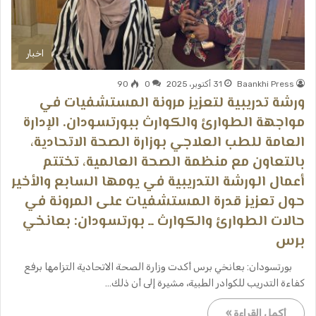
اخبار
Baankhi Press
31 أكتوبر، 2025
0
90
ورشة تدريبية لتعزيز مرونة المستشفيات في
مواجهة الطوارئ والكوارث ببورتسودان. الإدارة
العامة للطب العلاجي بوزارة الصحة الاتحادية،
بالتعاون مع منظمة الصحة العالمية، تختتم
أعمال الورشة التدريبية في يومها السابع والأخير
حول تعزيز قدرة المستشفيات على المرونة في
حالات الطوارئ والكوارث ــ بورتسودان: بعانخي
برس
بورتسودان: بعانخي برس أكدت وزارة الصحة الاتحادية التزامها برفع
كفاءة التدريب للكوادر الطبية، مشيرة إلى أن ذلك…
أكمل القراءة »