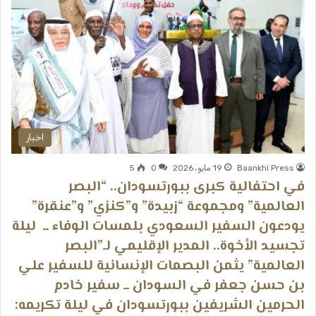
اخبار
Baankhi Press
19 مايو، 2026
0
5
في احتفالية كبرى ببورتسودان.. “البصر
العالمية” ومجموعة “زبيدة” و”كنزي” و”عنقرة”
يودعون السفير السعودي بلمسات الوفاء ــ ​ ليلة
تجسيد الأخوة.. المدير الإقليمي لـ”البصر
العالمية” يثمن البصمات الإنسانية للسفير علي
بن حسن جعفر في السودان ــ ​سفير خادم
الحرمين الشريفين ببورتسودان في ليلة تكريمه: