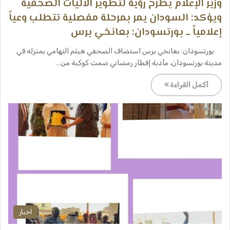
وزير الإعلام يطرح رؤية لتطوير الآليات الصحفية
ويؤكد: السودان يمر بمرحلة مفصلية تتطلب وعياً
إعلامياً ــ ​بورتسودان: بعانخي برس
​ ​بورتسودان: بعانخي برس ​استضاف الصحفي هيثم التهامي بمنزله في
مدينة بورتسودان، مأدبة إفطار رمضاني ضمت كوكبة من…
أكمل القراءة »
اخبار