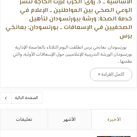
الأساسية ــ د. رؤى: الحرب عززت الحاجة لنشر
الوعي الصحي بين المواطنين ــ الإعلام في
خدمة الصحة: ورشة ببورتسودان لتأهيل
الصحفيين في الإسعافات ــ بورتسودان: بعانخي
برس
بورتسودان: بعانخي برس انطلقت اليوم الثلاثاء بالعاصمة الإدارية
بورتسودان الورشة التدريبية للإعلاميين حول الإسعافات الأولية، والتي
نظمتها…
أكمل القراءة »
الصفحة التالية
الأخيرة
الأشهر
تعليقات