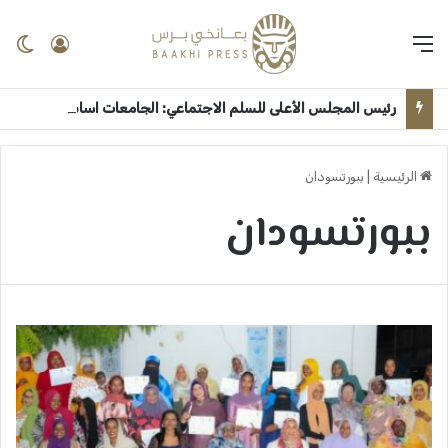
القائمة
تسجيل 
ال
رئيس المجلس الأعلى للسلم الاجتماعي: الجامعات اساس الانطلاق لترسيخ ثقافة السلام وبناء السودان بعد الحرب ــ الخرطوم : بعانخي برس
الرئيسية
|
ببورتسودان
ببورتسودان