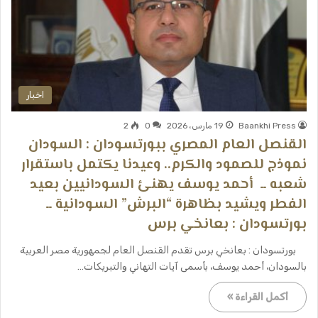
اخبار
Baankhi Press
19 مارس، 2026
0
2
القنصل العام المصري ببورتسودان : السودان
نموذج للصمود والكرم.. وعيدنا يكتمل باستقرار
شعبه ــ ​ أحمد يوسف يهنئ السودانيين بعيد
الفطر ويشيد بظاهرة “البرش” السودانية ــ ​ ​
بورتسودان : بعانخي برس
​ ​بورتسودان : بعانخي برس ​تقدم القنصل العام لجمهورية مصر العربية
بالسودان، أحمد يوسف، بأسمى آيات التهاني والتبريكات…
أكمل القراءة »