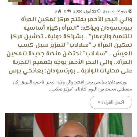
Baankhi Press
22 أبريل، 2026
0
3
​والي البحر الأحمر يفتتح مركز تمكين المرأة
ببورتسودان ويؤكد: “المرأة ركيزة أساسية
للتنمية والإعمار” ــ ​بشراكة دولية.. تدشين مركز
تمكين المرأة بـ “سلالاب” لتعزيز سبل كسب
العيش ــ ​”سلالاب” تحتضن منصة جديدة لتمكين
المرأة.. والي البحر الأحمر يوجه بتعميم التجربة
على محليات الولاية ــ ​بورتسودان: بعانخي برس
​ ​بورتسودان: بعانخي برس ​افتتح والي ولاية البحر الأحمر، الفريق ركن
مصطفى محمد نور، اليوم الثلاثاء، “مركز تمكين…
أكمل القراءة »