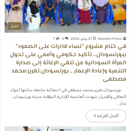
اخبار
Baankhi Press
27 يوليو، 2026
0
7
في ختام مشروع “نساء قادرات على الصمود”
ببورتسودان.. تأكيد حكومي وأممي على تحول
المرأة السودانية من تلقي الإغاثة إلى صدارة
التنمية وإعادة الإعمار ــ ​بورتسودان:تقرير:محمد
مصطفى
​ ​ ​بورتسودان:تقرير:محمد مصطفى في احتفالية جامعة سادتها أجواء
التعافي والإصرار، شهدت العاصمة الإدارية المؤقتة مدينة بورتسودان،
بدار…
أكمل القراءة »