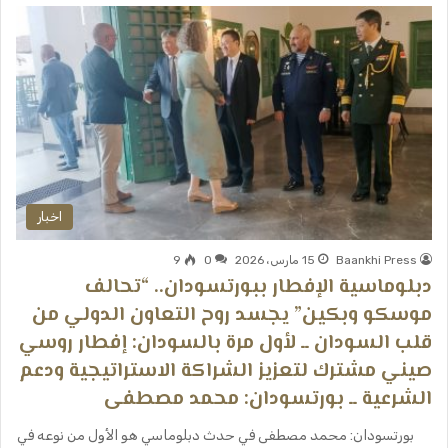
اخبار
Baankhi Press
15 مارس، 2026
0
9
دبلوماسية الإفطار ببورتسودان.. “تحالف
موسكو وبكين” يجسد روح التعاون الدولي من
قلب السودان ــ ​لأول مرة بالسودان: إفطار روسي
صيني مشترك لتعزيز الشراكة الاستراتيجية ودعم
الشرعية ــ ​بورتسودان: محمد مصطفى
​بورتسودان: محمد مصطفى ​في حدث دبلوماسي هو الأول من نوعه في