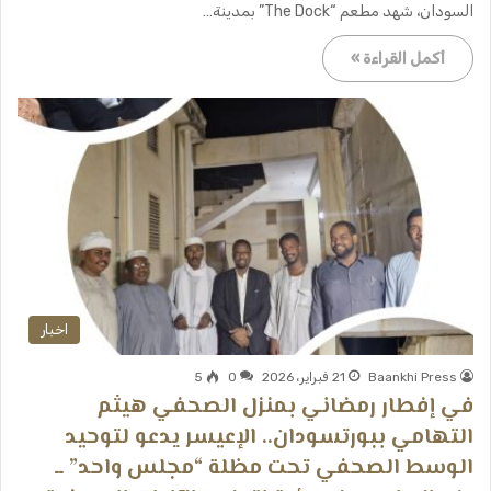
السودان، شهد مطعم “The Dock” بمدينة…
أكمل القراءة »
اخبار
Baankhi Press
21 فبراير، 2026
0
5
في إفطار رمضاني بمنزل الصحفي هيثم
التهامي ببورتسودان.. الإعيسر يدعو لتوحيد
الوسط الصحفي تحت مظلة “مجلس واحد” ــ ​