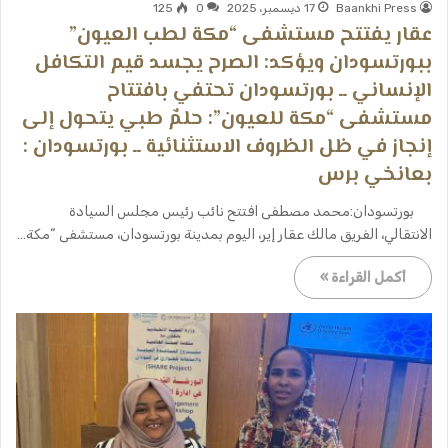
Baankhi Press
17 ديسمبر، 2025
0
125
عقار يفتتح مستشفى “مكة لطب العيون”
ببورتسودان ويؤكد: الصرح يجسد قيم التكافل
الإنساني ــ بورتسودان تحتفي بافتتاح
مستشفى “مكة للعيون”: حلمٌ طبي يتحول إلى
إنجاز في ظل الظروف الاستثنائية ــ بورتسودان :
بعانخي برس
​بورتسودان:محمد مصطفى ​افتتح نائب رئيس مجلس السيادة
الانتقالي، الفريق مالك عقار إير، اليوم بمدينة بورتسودان، مستشفى “مكة…
أكمل القراءة »