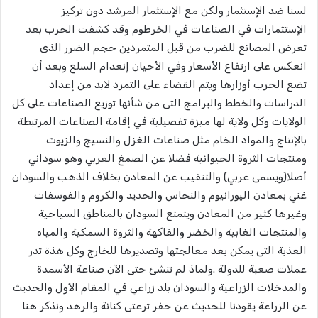
لسنا ضد الإستثمار ولكن مع الإستثمار المرشد دون تركيز
الإستثمارات في الصناعات في الخرطوم وقد كشفت الحرب بعد
تعرض المصانع للضرب من قبل المتمردين حجم الضرر الذى
انعكس على ارتفاع الأسعار وفي الأحيان إنعدام السلع وبعد أن
تضع الحرب أوزارها ويتم القضاء على التمرد لابد من إعداد
الدراسات والخطط والبرامج التى من شأنها توزيع الصناعات على كل
الولايات وكل ولاية لها ميزة تفصيلية في إقامة الصناعات المرتبطة
بالإنتاج والمواد الخام مثل صناعات الغزل والنسيج والزيوت
ومنتجات الثروة الحيوانية فضلا عن الصمغ العربي وهو سوداني
أصلا(ويسمى عربي) والتنقيب عن المعادن بخلاف الذهب والسودان
غني بمعادن اليورانيوم والنحاس والحديد والكروم والفوسفات
وغيرها كثير من المعادن ويتمتع السودان بالمناطق السياحية
والمنتجات الغابية والخضر والفاكهة والثروة السمكية والمياه
العذبة التى يمكن بعد معالجتها وتصديرها للخارج وكل هذة تدر
عملات صعبة للدولة .ولماذ لم تنشئ حتى الآن صناعة الأسمدة
والمدخلات الزراعية والسودان بلد زراعي في المقام الأول والحديث
عن الزراعة يقودنا للحديث عن حفر ترعتى كنانة والرهد ونذكر هنا