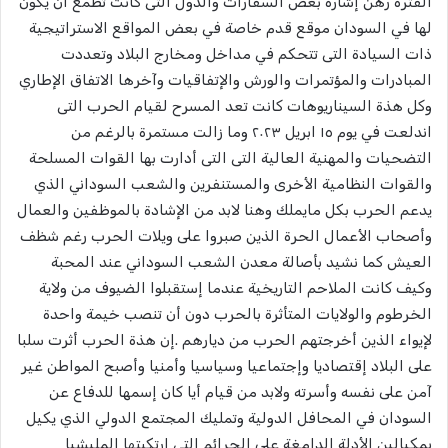
الفترة رهن إشارة بعض السفارات والدول التى كانت تطمع أن يكون
لها في السودان موقع قدم خاصة في بعض المواقع الاستراتيجية
ذات السيادة التى تتحكم في مداخل ومخارج البلاد وتعددت
المبادرات والمؤتمرات والورش والإتفاقيات وآخرها الاتفاق الإطاري
وكل هذة السيناريوهات كانت تعد المسرح لقيام الحرب التى
اندلعت في يوم ١٥ ابريل ٢٠٢٣ وما زالت مستمرة بالرغم من
التضحيات والمهنية العالية التى التى أدارت بها القوات المسلحة
والقوات النظامية الأخرى والمستنفرين والشعب السوداني الذي
يدعم الحرب بكل مايملك وهنا لابد من الإشادة بالموظفين والعمال
وأصحاب الأعمال الحرة الذين صبروا على ويلات الحرب رغم شظف
العيش كما نشيد بأصالة معدن الشعب السوداني عند المحبة
وكيف كانت الملاحم التاريخية عندما إستقبلوا الضيوف من ولاية
الخرطوم والولايات المتأثرة بالحرب دون أن تنصب خيمة واحدة
لإيواء الذين أخرجتهم الحرب من ديارهم .إن هذة الحرب أثرت سلبا
على البلاد إقتصاديا وإجتماعيا وسياسيا وأمنيا وأصبح المواطن غير
آمن على نفسه وأسرته ولابد من قيام أيا كان إسمها للدفاع عن
السودان في المحافل الدولية وتمليك المجتمع الدولي الذي يكيل
بمكيالين الأدلة الدامغة على الجرائم التى إرتكبتها المليشيا