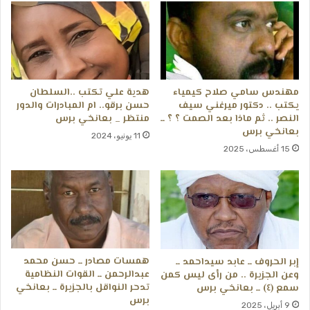
بعانخي برس
مهندس سامي صلاح كيمياء
هدية علي تكتب ..السلطان
يكتب .. دكتور ميرغني سيف
حسن برقو.. ام المبادرات والدور
النصر .. ثم ماذا بعد الصمت ؟ ؟ ــ
منتظر _ بعانخي برس
بعانخي برس
11 يونيو، 2024
15 أغسطس، 2025
همسات مصادر ــ حسن محمد
إبر الحروف ــ عابد سيداحمد ــ
عبدالرحمن ــ القوات النظامية
وعن الجزيرة .. من رأى ليس كمن
تدحر النواقل بالجزيرة ــ بعانخي
سمع (٤) ــ بعانخي برس
برس
9 أبريل، 2025