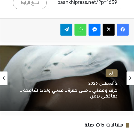
نسخ الرابط
ماسنجر
واتساب
تيلقرام
راي
2 أغسطس، 2026
راي
مرفأ الكلمات ــ عثمان عولي ــ السقوط من أعلى
2 أغسطس، 2026
الدرجات ــ بعانخي برس
مقالات ذات صلة
حرف ومعني ــ منى حمزة ــ مدني ولدت شامخة ــ