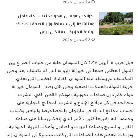
4 أغسطس، 2026
بدرالدين موسي هجو يكتب .. نداء عاجل
ومناشدة إلى سعادة وزير الصحة المكلف
بولاية الجزيرة ــ بعانخي برس
3 أغسطس، 2026
قبل حرب ١٥ أبريل ٢٠٢٣ كان السودان حلبة من حلبات الصراع بين
الدول العظمى طمعا في خيراته وثرواته التى لم تكتشف بعد وحتى
المكتشف لم يستفد منه السودان الفائدة العظمى التى تغذي
خزينة الدولة بالعملات الصعبة وحتى الان يصدر السودان خيراته
مواد خام دون صناعات تحويلية ودونكم القطن الذي انتشرت
محالجه في كل مواقع الإنتاج وانتشرت المحالج التجارية على
حساب محالج الدولة في مارنجان والحصاحيصا والباقير وكساب
وحمدنا الله وغيرها كثيرا ،الأمر الذي إنعكس سلبا على صناعة
الغزل والنسيج وصناعة الزيوت والصابون وأعلاف الثروة الحيوانية
وتوقفت معظم هذه الصناعات التى كانت منتشرة في السودان. إننا