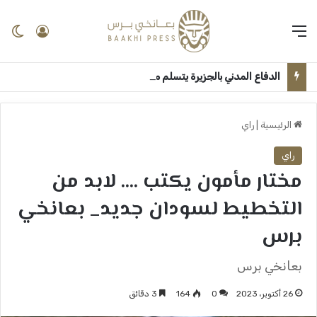
القائمة
تسجيل 
ال
الدفاع المدني بالجزيرة يتسلم معدات جديدة بدعم اتحادي ــ مدني: عبدالوهاب السنجك
الرئيسية
|
راي
راي
مختار مأمون يكتب …. لابد من
التخطيط لسودان جديد_ بعانخي
برس
بعانخي برس
26 أكتوبر، 2023
0
164
3 دقائق