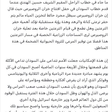
ما جاء في خطاب الراحل المقيم الشريف حسين الهندي عندما
قدم خطاب السودان في حفل افتتاح خزان الروصيرص حيث قال
إن خزان الروصيرص سيظل مجرد حائط لتخزين المياه مالم يتم
حفر ترعتى كنانة والرهد وهذة رؤية مستقبلية تؤكد أهمية حفر
الترعتين وهل نطمع في قيام الترعتين خاصة بعد تعلية خزان
الروصيرص لرى المساحات الزراعية الخصبة في مسار الترعتين
هذا فضلا عن توفير المرعى للثروة الحيوانية الضخمة في هذة
المناطق.
إن هذة الإمكانيات جعلت الأمم تتداعى على السودان تداعي الأكلة
على قصعتها وخلال الأربعة سنوات الماضية أصبح السودان في كل
يوم يشهد مبادرة جديدة مرة الرباعية وأخرى الثلاثية واليونيتامس
وفولكر الذي أراد ان يفرض أفكاره وخططته ومؤامراته على
السودان وهو لايدري بأن شعب السودان شعب صعب المراس ولا
يرضى الذل والهوان وظل السودان خلال هذة الفترة يستقبل الوفود
من كل دول العالم فمرة وزير خارجية اسرائيل وتارة أخري
المبعوثين الستة وآخرها وزير خارجية روسيا واصبح سياسيو تلك