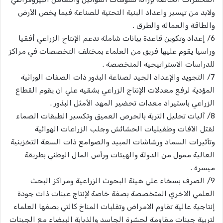
ولابد من تيسير واعداد البنية التحتية للصناعة فيما يخص الأرض
والطاقة والعمالة والطرق .
6/ إعداد وتكوين قاعدة بيانات شاملة تدعم الإنتاج الزراعي أفقيا
وراسيا يقوم عليها فريق من العلماء بمختلف التخصصات في مراكز
للدراسات الاستراتيجية المتخصصة .
7/ التجويد والإعداد الجيد لصناعة البذور ذات الصفات الوراثية
المؤدية لرفع معدلات الإنتاج الزراعي بشقيه علي ان يقوم القطاع
الزراعي باستيراد معدات تحضير المهد الأمثل البذور .
8/ آليات تحليل التربة بالحرص العميق وتكسير الطبقات الصماء
لقتل الآفات وطفيليات الحشائش وجلب الزراعات الهوائية
وتأثيرات السماد ورشاشات المبيد والصوامع ذات السعة التخزينية
العالية ممول من الدولة والهيئات ورأس المال الوطني بطريقة
ميسرة .
9/ الصرف بسخاء علي هيئة البحوث الزراعية ومراكز البحث
العلمي الاخري المتخصصة بصفة خاصة لإنتاج عينات ذات جودة
إنتاجية عالية تقاوم الامراض وتقلبات المناخ كالتي يصفها العلماء
لتربية جينات مقاومة لحشرة الجاسد والذبابة البيضاء مع الجينات