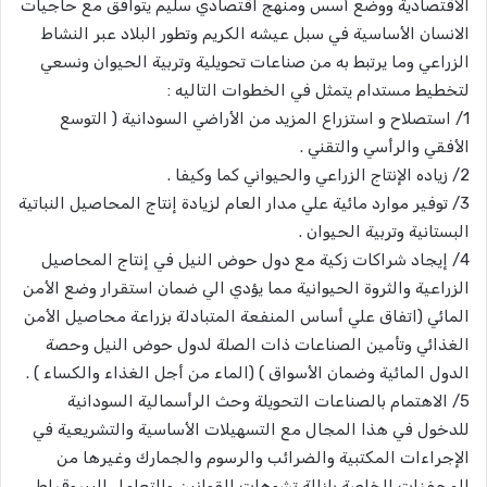
الاقتصادية ووضع أسس ومنهج اقتصادي سليم يتوافق مع حاجيات
الانسان الأساسية في سبل عيشه الكريم وتطور البلاد عبر النشاط
الزراعي وما يرتبط به من صناعات تحويلية وتربية الحيوان ونسعي
لتخطيط مستدام يتمثل في الخطوات التاليه :
1/ استصلاح و استزراع المزيد من الأراضي السودانية ( التوسع
الأفقي والرأسي والتقني .
2/ زياده الإنتاج الزراعي والحيواني كما وكيفا .
3/ توفير موارد مائية علي مدار العام لزيادة إنتاج المحاصيل النباتية
البستانية وتربية الحيوان .
4/ إيجاد شراكات زكية مع دول حوض النيل في إنتاج المحاصيل
الزراعية والثروة الحيوانية مما يؤدي الي ضمان استقرار وضع الأمن
المائي (اتفاق علي أساس المنفعة المتبادلة بزراعة محاصيل الأمن
الغذائي وتأمين الصناعات ذات الصلة لدول حوض النيل وحصة
الدول المائية وضمان الأسواق ) (الماء من أجل الغذاء والكساء ) .
5/ الاهتمام بالصناعات التحويلة وحث الرأسمالية السودانية
للدخول في هذا المجال مع التسهيلات الأساسية والتشريعية في
الإجراءات المكتبية والضرائب والرسوم والجمارك وغيرها من
المحفزات الخاصة بإزالة تشوهات القوانين والتعامل البيروقراطي