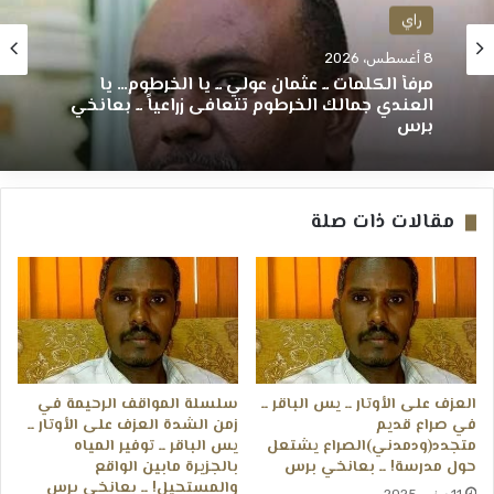
راي
8 أغسطس، 2026
مرفأ الكلمات ــ عثمان عولي ــ يا الخرطوم… يا
العندي جمالك الخرطوم تتعافى زراعياً ــ بعانخي
برس
مقالات ذات صلة
العزف على الأوتار ــ يس الباقر ــ
سلسلة المواقف الرحيمة في
في صراع قديم
زمن الشدة العزف على الأوتار ــ
متجدد(ودمدني)الصراع يشتعل
يس الباقر ــ توفير المياه
حول مدرسة! ــ بعانخي برس
بالجزيرة مابين الواقع
والمستحيل! ــ بعانخي برس
11 يونيو، 2025