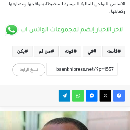
الأساسي للنواحي المالية الميسرة المنضبطة بمواقيتها ومصارفها
وكفايتها .
فأسه
في
قوته
من لم
يكن
نسخ الرابط
ماسنجر
واتساب
تيلقرام