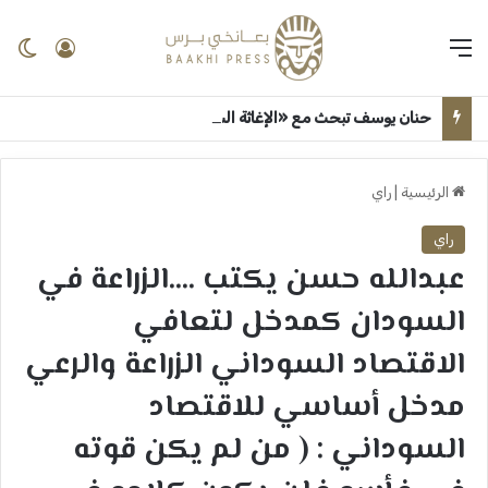
القائمة
تسجيل 
ال
حنان يوسف تبحث مع «الإغاثة السودانية للإنعاش» توسيع برامج الدعم المالي بولاية الجزيرة ــ ود مدني ــ سلمي أمين
الرئيسية
|
راي
راي
عبدالله حسن يكتب ….الزراعة في
السودان كمدخل لتعافي
الاقتصاد السوداني الزراعة والرعي
مدخل أساسي للاقتصاد
السوداني : ( من لم يكن قوته