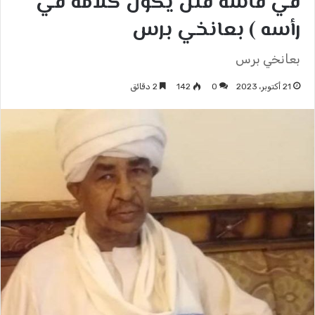
في فأسه فلن يكون كلامه في
رأسه ) بعانخي برس
بعانخي برس
21 أكتوبر، 2023
0
142
2 دقائق