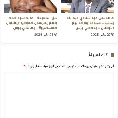
د. موسى عبدالهادي عبدالله
كل الحقيقة _ عابد سيداحمد _
يكتب… حكومة بورصة بيع
إنهم يخرسون المزامير ويقتلون
الأوطان ــ بعانخي برس
المشاهير!! _ بعانخي برس
27 يوليو، 2025
25 مايو، 2024
اترك تعليقاً
لن يتم نشر عنوان بريدك الإلكتروني.
الحقول الإلزامية مشار إليها بـ
*
ا
ل
ت
ع
ل
ي