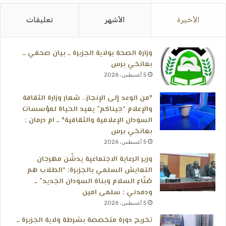
الأخيرة
الأشهر
تعليقات
وزارة الصحة بولاية الجزيرة ــ بيان صحفي ــ
بعانخي برس
5 أغسطس، 2026
*من الوعد إلى الإنجاز.. شعار وزارة الثقافة
والإعلام “جيناكم” يعيد الحياة لمؤسسات
السودان الإعلامية والثقافية* ــ ام درمان :
بعانخي برس
5 أغسطس، 2026
وزير الرعاية الاجتماعية يدشّن مهرجان
التعايش السلمي بالجزيرة: “الطلاب هم
صُنّاع السلام وبناة السودان الجديد” ــ
ودمدني : سلمى امين
5 أغسطس، 2026
تخريج دورة متخصصة بشرطة ولاية الجزيرة ــ