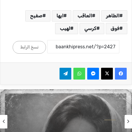
الطاهر
العاقب
ايها
صفيح
فوق
كرسي
لهيب
نسخ الرابط
ماسنجر
واتساب
تيلقرام
راي
راي
2 أغسطس، 2026