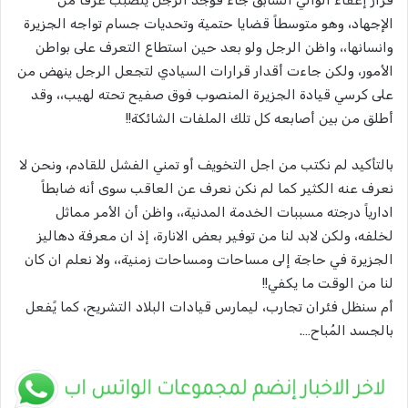
قرار إعفاء الوالي السابق جاء فوجد الرجل يتصبب عرقاً من
الإجهاد، وهو متوسطاً قضايا حتمية وتحديات جسام تواجه الجزيرة
وانسانها،، واظن الرجل ولو بعد حين استطاع التعرف على بواطن
الأمور، ولكن جاءت أقدار قرارات السيادي لتجعل الرجل ينهض من
على كرسي قيادة الجزيرة المنصوب فوق صفيح تحته لهيب،، وقد
أطلق من بين أصابعه كل تلك الملفات الشائكة!!
بالتأكيد لم نكتب من اجل التخويف أو تمني الفشل للقادم، ونحن لا
نعرف عنه الكثير كما لم نكن نعرف عن العاقب سوى أنه ضابطاً
ادارياً درجته مسببات الخدمة المدنية،، واظن أن الأمر مماثل
لخلفه، ولكن لابد لنا من توفير بعض الانارة، إذ ان معرفة دهاليز
الجزيرة في حاجة إلى مساحات ومساحات زمنية،، ولا نعلم ان كان
لنا من الوقت ما يكفي!!
أم سنظل فئران تجارب، ليمارس قيادات البلاد التشريح، كما يًفعل
بالجسد المُباح….