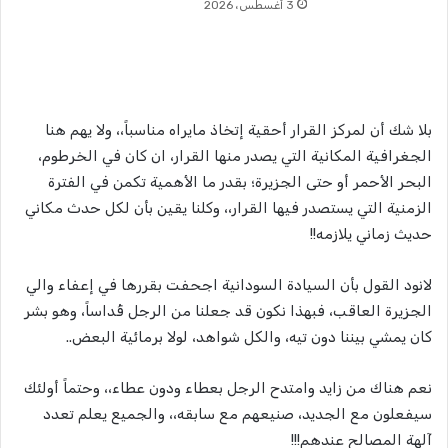
3 أغسطس، 2026
بلا شك أن لمركز القرار أحقية إتخاذ مايراه مناسباً،، ولا يهم هنا
الجغرافية المكانية التي يصدر منها القرار، ان كان في الخرطوم،
البحر الأحمر أو حتى الجزيرة؛ بقدر ما الأهمية تكمن في الفترة
الزمنية التي يستصدر فيها القرار،، وكلنا يقين بأن لكل حدث مكاني
حديث زماني يلازمه!!
لانود القول بأن السيادة السودانية اجحفت بقررها في إعفاء والي
الجزيرة العاقب، فبهذا نكون قد جعلنا من الرجل قُداساً، وهو بشر
كان يمشي بيننا دون تيه، والكل شواهد، لولا برمائية البعض..
نعم هناك من زايد وامتدح الرجل بعطاء ودون عطاء،، وحتماً أولئك
سيفعلون مع الجديد، صنيعهم مع سابقه،، والجميع يعلم تعدد
آلهة المصالح عندهم!!!