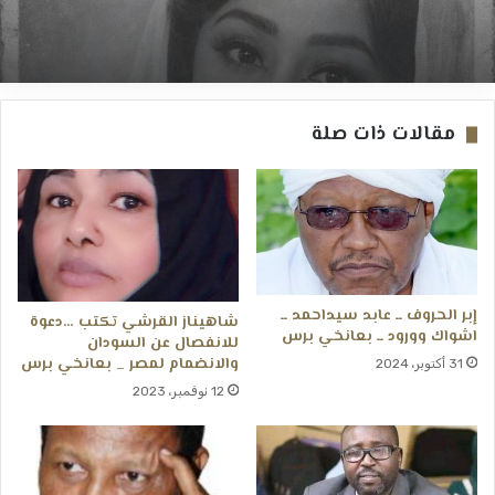
*شاهيناز القرشي* تكتب..*إلى ملحدة* ــ
2 أغسطس، 2026
بعانخي برس
مقالات ذات صلة
الشافعي طاشين يكتب .. البرهان في شارع
النيل (من ميدان الكرامة .. إلى شارع المواطن) ــ
بعانخي برس
إبر الحروف ــ عابد سيداحمد ــ
شاهيناز القرشي تكتب …دعوة
اشواك وورود ــ بعانخي برس
للانفصال عن السودان
والانضمام لمصر _ بعانخي برس
31 أكتوبر، 2024
12 نوفمبر، 2023