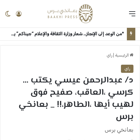
القائمة
تسجيل 
ال
*من الوعد إلى الإنجاز.. شعار وزارة الثقافة والإعلام “جيناكم” يعيد الحياة لمؤسسات السودان الإعلامية والثقافية* ــ ام درمان : بعانخي برس
الرئيسية
|
راي
راي
د/ عبدالرحمن عيسي يكتب …
كرسي ،العاقب، صفيح فوق
لهيب أيها ،الطاهر،!! _ بعانخي
برس
بعانخي برس