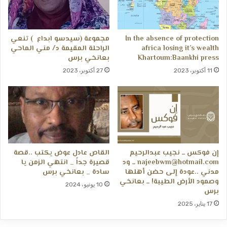
In the absence of protection
مجموعة (سيدسو ابداع ) تنعي
africa losing it’s wealth
الراحلة المقيمة د/ مني الماحي
Khartoum:Baankhi press
بعانخي برس
11 أكتوبر، 2023
27 أكتوبر، 2023
إن فوكس ــ نجيب عبدالرحيم
القاص عادل عوض يكتب ..قصة
najeebwm@hotmail.com ــ ود
قصيرة جداً _ انتهي الزمن يا
مدني ..عودة إلى حضن أهلها
سادة _ بعانخي برس
وصمود الأرض الطيبة! ــ بعانخي
10 يونيو، 2024
برس
17 يناير، 2025