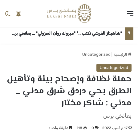
القائمة
تسجيل 
ال
*شاهيناز القرشي تكتب ..* *مبروك روان الجزولي* ــ بعانخي برس
الرئيسية
|
Uncategorized
Uncategorized
حملة نظافة وإصحاح بيئة وتأهيل
الطرق بحي دردق شرق مدني _
مدني : شاكر مختار
بعانخي برس
17 نوفمبر، 2023
0
118
دقيقة واحدة