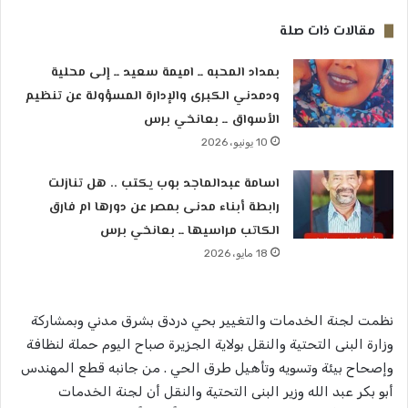
مقالات ذات صلة
بمداد المحبه ــ اميمة سعيد ــ إلى محلية
ودمدني الكبرى والإدارة المسؤولة عن تنظيم
الأسواق ــ بعانخي برس
10 يونيو، 2026
اسامة عبدالماجد بوب يكتب .. هل تنازلت
رابطة أبناء مدنى بمصر عن دورها ام فارق
الكاتب مراسيها ــ بعانخي برس
18 مايو، 2026
نظمت لجنة الخدمات والتغيير بحي دردق بشرق مدني وبمشاركة
وزارة البنى التحتية والنقل بولاية الجزيرة صباح اليوم حملة لنظافة
وإصحاح بيئة وتسويه وتأهيل طرق الحي . من جانبه قطع المهندس
أبو بكر عبد الله وزير البنى التحتية والنقل أن لجنة الخدمات