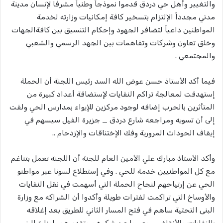
والتغيير وأهل حي دردق قدموا نموذجاً وطنياً مشرفا لإنسان مدينة
مدني مجدداً الإلتزام بتسخير كافة إمكانيات وزارته لخدمة
المواطنين داعياً لتضافر الجهود وإحكام التنسيق بين كافةالجهات
وخلق تعاون وشركات وتفاهمات بين الجهد الرسمي والشعبي
والمجتمعي .
فيما أكد الأستاذ حسن عوض الله السد رئيس اللجنة أن الحملة
إستهدفت لمعالجة تراكم النفايات لإستضافة أعداد كبيرة من
المتأثرين بالحرب إضافه لوجود مركزين للإيواء بمدارس الحي ولفت
إلى أن تسويه ومراجعه شارع دردق _ جزيرة الفيل سيسهم في
إيقاف الحوداث المرورية وفك الإختناقات والإزدحام ..
وأكد الأستاذ مبارك علي الأمين العام للجنة أن اللجنة تعمل بتناغم
مع كل المواطنيين خدمة للحي . وفي إستطلاع لسونا عبر مواطنو
الحي عن إرتياحهم لنجاح الحملة التي أسهمت في نقل النفايات
والأوساخ التي تراكمت لفترات طويلة وأكدوا أن الشراكه مع وزارة
البنى التحتية ساهم في فتح المسار الثاني للطريق بعد إغلاقه
بالنفايات والأنقاض .. وعبروا عن شكرهم وتقديرهم لوزارة البنى