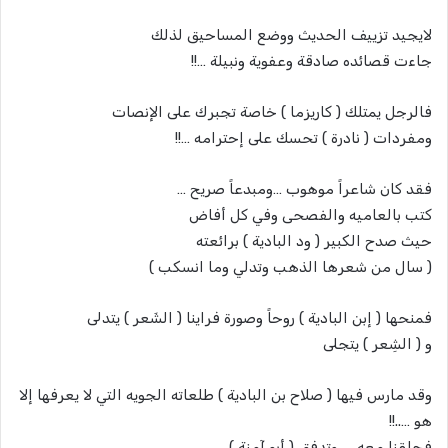
لايجيد تزييف الحديث ووضع المساحيق لذلك
جاءت قصائده صادقة وعفوية ونبيلة …!!
فالرجل يمتلك ( كاريزما ) خاصة تجبرك على الإنصات
ومفردات ( نادرة ) تحسك على إحترامه …!!
فقد كان شاعراً موهوب …ومبدعاً صريح …
كتب بالعاميه والفصحى وفي كل أفاض
حيث صدح الكبير ( ود البادية ) برائعته
( سال من شعرها الذهب وتدلي وما انسكب )
فمنحها ( إبن البادية ) روحاً وصورة فراينا ( الشَعر ) يتدلى
و ( الشِعر ) يتجلى
وقد مارس فيها ( صلاح بن البادية ) طلعاته الجويه التي لا يعرفها إلا
هو …..!!
فحلقنا معه …..وتدفق ( أبو آمنة )