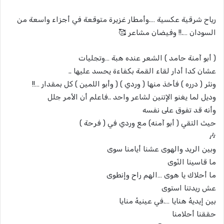
رياح شرقية عكسية ….وأمطار غزيرة متوقعة في أجزاء واسعة من
السودان ….!! وفيضان مشاعر 🥰
( أبو آمنة حامد ) الشعر عنده هبة …وتجليات
عشان كدا أدار لقاء القمة بكفاءة يحسد عليها ..
ونثر ( درره ) فأخذ منها ( وردي ) ( وأبو اللمين ) كل بمقدار …!!
وديل لما يغنو الإتنين لشاعر واحد ..فاعلم أن الأمر جلل
وأنه قد تفوق على نفسه
حيث التقي ( أبو آمنه) مع وردي في ( فرحة )
🎶
وبين الريد والهوى عشنا أيامنا سوى
ما قاسينا النّوى
ما أحلاك يا هوى …الهم راح وإنطوى
عش ريدتنا استوى
بين إيديهُ هنايا ….في عينيهُ منايا
حققنا أحلامنا