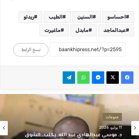
احساسو
السنين
الطيب
ريدتو
عبدالماجد
مابدل
ماغيرت
نسخ الرابط
ماسنجر
واتساب
تيلقرام
منوعات
11 يوليو، 2026
منوعات
د. موسى عبدالهادي عبد الله. يكتب.. الشوق