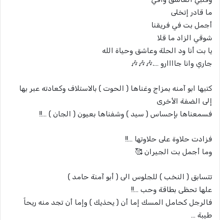
ما قادر إتخلى
أجمل بت في فريقنا
شوقي الزاد ما قلا
يا بت أنا ود الحلة وعاشق وحياة الله
جاري وانا جاااارو ….🎶🎶🎶
كتبها ابو آمنه بمزاج وغناها ( الحوت ) بالاستلاف وكعادته عبر بها
إلى الضفة الأخرى
فسمعناها بإحساس ( سيد ) وشفناها بعيون ( الجان ) …!!
فزادت حلاوة على حلاوتها …!!
وما أجمل بت الجيران 🥰
تتسابق ( النخب ) للجلوس الى ( أبو آمنة حامد )
علها تحظى بطاقة وحب …!!
فالرجل كحامل المسك إما أن ( يحذيك ) وإما أن تجد منه ريحاً
طيبة …