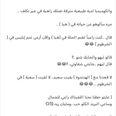
والكوميديا لديه طبيعية مترفة تصلك زاهية في غير تكلف …
مره سألوهو عن حياته في ( هيا ) …
قال …كنت راعياً لغنم الحلة في (هيا ) والآن أرعى غنم إبليس في (
الخرطوم ) 😂😂
قالو ليهو والجابك شنو ..!!
قال ليهم ..جابتني شقاوتي.. !!😂😂
لا قعدتا مع ( الهدندوة ) بقيت سعيد.. لا لقيت ( سعية ) في
الخرطوم ….😂😂😂
( غايتو حظنا نحنا اللقيناك راعي للجمال
وساعي البريد الكلو حب ..ومليان ريد 🥰💞