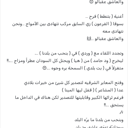
والعاشق عقبالو 😍
أغنية ( بتنطط ) فرح …
بسوقا ( الفرعون ) زي السايق مركب تتهادى بين الأمواج …ونحن
نتهادى معه
والعاشق عقبالو …🙌
وتجدد اللقاء مع ( وردي ) في ( بنحب من بلدنا ) ….
ليخرج ( ود حامد ) من ( هيا ) ويحتل كل السودان عطراً ومزاج …..!!
متغزلاً في ( بت بلدي ) السمحة بره وجوه ….😍
وفتح المعابر الشرقيه لتصدير كل شيئ من خيرات بلادي
عدا ( المشاعر ) ( قفل ليها المينا )
فرغم ثرائها الكبير وقابليتها للتصدير لكن هناك في الداخل ما
يستحق ….!!
🎶
وبنحب من بلدنا ما برّه البلد
سودانيّة تهوَى عاشق ود بلد