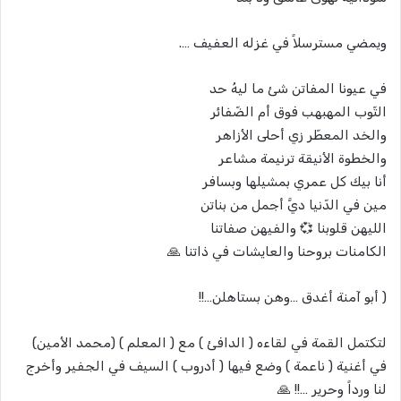
ويمضي مسترسلاً في غزله العفيف ….
في عيونا المفاتن شئ ما ليهُ حد
التّوب المهبهب فوق أم الضّفائر
والخد المعطّر زي أحلى الأزاهر
والخطوة الأنيقة ترنيمة مشاعر
أنا بيك كل عمري بمشيلها وبسافر
مين في الدّنيا ديَّ أجمل من بناتن
الليهن قلوبنا 💞 والفيهن صفاتنا
الكامنات بروحنا والعايشات في ذاتنا 🙏
( أبو آمنة أغدق …وهن بستاهلن…!!
لتكتمل القمة في لقاءه ( الدافئ ) مع ( المعلم ) (محمد الأمين)
في أغنية ( ناعمة ) وضع فيها ( أدروب ) السيف في الجفير وأخرج
لنا ورداً وحرير …!! 🙏