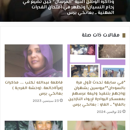
وذاكرة الوطن أغنية “المرسال” حين تضيع في
10 يوليو، 2026
زحام النسيان! وتظهر في امتحان القدرات
المهنية ــ بعانخي برس
مقالات ذات صلة
تهنئة ــ بالنجاح ــ مبارك للإبنة رحيق أمير يحيى
هارون ــ بعانخي برس
*في سابقة تحدث لأول مرة
فاطمة عبدالله تكتب …. مذكرات
بالسودان**عروسين يشهران
إمرأةحالمة. (وحشة الفردية )
زواجهم بتنفيذ وليمة عرسهم
بعانخي برس
بمعسكر البوادرة لإيواء النازحين
23 سبتمبر، 2023
بالفاو* ــ الفاو : بعانخي برس
22 نوفمبر، 2024