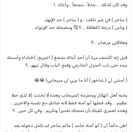
وقد كان كذلك …..جذلاً …ممتعاً …وأخاذ ..!
( ساخر ) في غير تكلف …و ( ساحر ) حد الإبهار
( وناس ) درجة اللطافة …..!! 🥰 ومضحك حد الإرتواء …
وهلالابي مرضان ….!!
قيل إنه اكتشف مرة أن أحد أبنائه يشجع ( المريخ، ) فناداه وأمسك
بيده حتى باب المنزل الخارجي وفتح الباب وقال ليهو …!!
( أمشي لي ( شاخور ) أنا ما بربي لي مريخابي) 😂😂
يحبه أهل الهلال ويحترمه المريخاب وهذه لا تحدث إلا لذي حظ
عظيم … وقد فعلها أبو آمنة فقط لانه صادق مع نفسه والآخرين …
وهذه لعمري كفيلة بأن تمنحك تقديراً وتكريم …وفي كل حين …!!
أظن دائماً أن ( أبو آمنة حامد ) عالم ساحر لم نكمل دخوله بعد