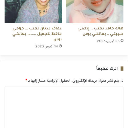
هاله حامد تكتب .. إذاعتي
عفاف عدنان تكتب … حرامى
حبيبتي ــ بعانخي برس
حافظ للجميل ……… بعانخي
برس
25 فبراير، 2026
14 أكتوبر، 2023
اترك تعليقاً
لن يتم نشر عنوان بريدك الإلكتروني.
الحقول الإلزامية مشار إليها بـ
*
ا
ل
ت
ع
ل