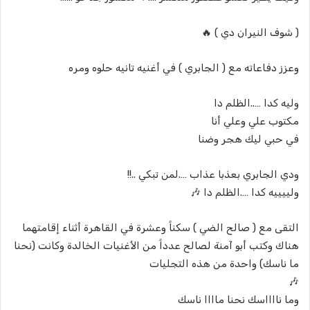
( شوف النيران دي ) 🔥
وعزز دفاعاته مع ( الجابري ) في أغنيه تانيه حلوه ومره
وليه كدا …..الظلم دا
مكتوب علي وعلي أنا
في حبي ليك هجر وضنا
ودي الجابري بعذبا عذاب ….لمن تبكي ..!!
ولييييه كدا ….الظلم دا 🎶
التقى مع ( صالح الضي ) سكناً وعشرة في القاهرة أثناء إقامتهما
هناك وكتب أبو آمنة لصالح عدداً من الأغنيات الخالدة وكانت (نحنا
ما ناسك) واحدة من هذه التجليات
🎶
وما نااااسك نحنا ماااا ناسك