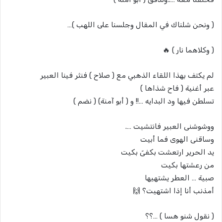
( ونحن شلناك في المقال وجلسنا على اللهب )…
( وكلاهما نار ) 🔥
لم يكتف بهذا اللقاء الذهبي مع ( صلاح ) فنثر فينا العبير
عبر أغنية ( فاح شذاها )
تسلطن فيها ود البدايه …!! و ( أبو آمنة) ( نضم )
ووشوشنى العبير فانتشيت ….
وساقنى الهوى فما أبيت
يد الحرير ارتعشت بكفىّ بكيت
من رعشتها بكيت
صبية … العطر يشتهيها
أمذنب أنا إذا اشتهيت؟ 🙌
( نقول شنو هسا ) …؟؟