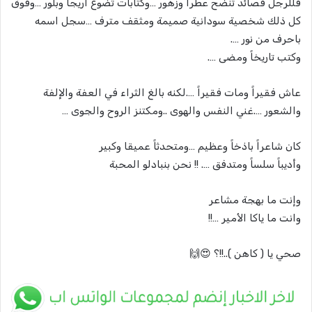
فللرجل قصائد تنضح عطراً وزهور …وكتابات تضوع اريجاً وبلور …وفوق
كل ذلك شخصية سودانية صميمة ومثقف مترف …سجل اسمه
باحرف من نور ….
وكتب تاريخاً ومضى ….
عاش فقيراً ومات فقيراً ….لكنه بالغ الثراء في العفة والإلفة
والشعور ….غني النفس والهوى ..ومكتنز الروح والجوى …
كان شاعراً باذخاً وعظيم …ومتحدثاً عميقا وكبير
وأديباً سلساً ومتدفق …. !! نحن بنبادلو المحبة
وإنت ما بهجة مشاعر
وانت ما ياكا الأمير …!!
صحي يا ( كاهن )..!!؟ 😍🙌