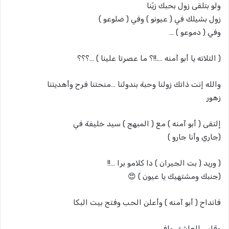
ولو بتلقى زول بحبك زيّنا
زول بشيلك في ( عيونو ) وفي ( ضلوعو )
وفي ( دموعو ) …
( التلاته يا أبو آمنه ….!!؟ ما عصرتا علينا ) …؟؟؟
والله إنت ذاتك زولنا وحبة بندولنا …منحتنا فرح وأهديتنا
زهور
إلتقى ( أبو آمنه ) مع ( المبهج ) سيد خليفة في
(جاري وأنا جارو )
( وريد ( بت الجيران ) دا كلامو برا …!!
(جنبك ومشتهيك يا عيون ) 😍
فانداح ( أبو آمنه ) وأعلن الحب وفتح بيت البكا
وقلبي العاشق وافي