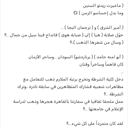
( ماغيرت ريدتو السنين
وما بدل إحساسو الزمن ) 💞
( أمير الشرق ) و ( ترجمان البجا ) …
حوّل صلابة ( هيا ) إلى ( صبابة هوى ) فانداح فينا سيل من جمال …!!
( وسال من شعرها الذهب )..!!
( أبو امنه حامد ) ( برناردشو) السودان …وساحر الأزمان
كان فاهماً وساخراً وفنان
…
دخل كلية الشرطة وتخرج برتبة الملازم ذهب للتعامل مع
مظاهرات شعبيه فشارك المتظاهرين في سابقة نادرة ..وترك
الشرطة …!!
عمل ملحقا ثقافيا في سفارتنا بالقاهرة هجرها وذهب لدراسة
الإعلام في جامعتها …!!
لقد كان متمرداً على كل شيء….!!