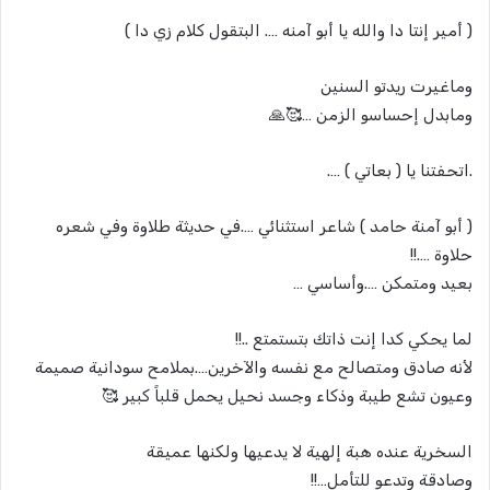
( أمير إنتا دا والله يا أبو آمنه …. البتقول كلام زي دا )
وماغيرت ريدتو السنين
ومابدل إحساسو الزمن …🥰🙏
.اتحفتنا يا ( بعاتي ) ….
( أبو آمنة حامد ) شاعر استثنائي ….في حديثة طلاوة وفي شعره
حلاوة ….!!
بعيد ومتمكن ….وأساسي …
لما يحكي كدا إنت ذاتك بتستمتع ..!!
لأنه صادق ومتصالح مع نفسه والآخرين….بملامح سودانية صميمة
وعيون تشع طيبة وذكاء وجسد نحيل يحمل قلباً كبير 🥰
السخرية عنده هبة إلهية لا يدعيها ولكنها عميقة
وصادقة وتدعو للتأمل…!!