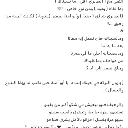
التقي مع ( الجابري ) في ( ما نسيناك )
ودا لقاء ( ودود ) ومن نوع خاص …!!🫶
فالجابري يتدفق ( حنية ) وأبو آمنة يفيض (عذوبة ) فكانت أغنيه من
رحيق ….!!
🎶
ومانسيناك جاي تعمل إيه معانا
بعد ما بدلتنا
وماسقيناك أحلي ما في عمرنا
من عواطف ومالقيناك
وجاي تعمل تاني أيه؟
( يازول البركة في جيتك إنت دا يا أبو آمنة حتى تكتب لنا بهذا البذوغ
والجمال ) …
والرهيف قلبو بيعيش في شكو أكتر من يقينو
تستبيهو نظرة جارحة وتحترق بالحب سنينو
سيبو مرة يغسل احزانو بالأمل يشرق صباحو
وكيف يطير لعشو عصفور منكسر ….💔 مكسور جناحو ….!!