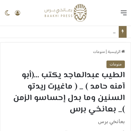
القائمة
تسجيل 
ال
مرفأ الكلمات ــ عثمان عولي ــ يا الخرطوم… يا العندي جمالك الخرطوم تتعافى زراعياً ــ بعانخي برس
الرئيسية
|
منوعات
منوعات
الطيب عبدالماجد يكتب …(أبو
آمنه حامد ) _ ( ماغيرت ريدتو
السنين وما بدل إحساسو الزمن
)_ بعانخي برس
بعانخي برس