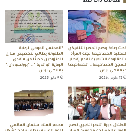
مقالات ذات صلة
تحت رعاية ودعم المدير التنفيذي
*المجلس القومي لرعاية
لمحلية الحصاحيصا لجنة المرأة
الطفولة يطالب بتخصيص منازل
بالمقاومة الشعبية تقدم إفطار
للمتزوجين حديثًا من فاقدي
لسجن الحصاحيصا ــ الحصاحيصا
الرعاية الوالدية.* ــ *بورتسودان:*
: بعانخي برس
بعانخي برس
13 مارس، 2026
9 مايو، 2025
انطلاق دورة النصر الكبري لدعم
مجمع الملك سلمان العالمي
القوات المسلحة مجموعة كسلا
للغة العربية ينظم برنامج “شهر