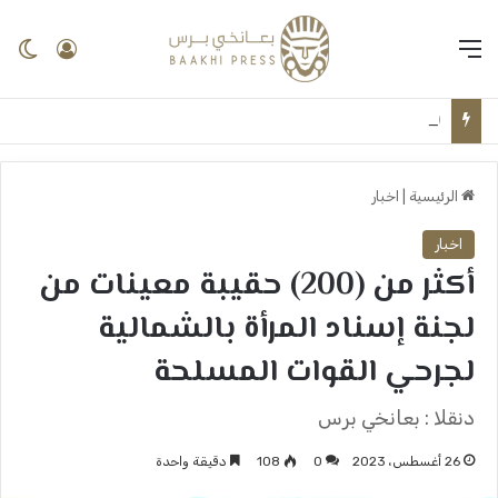
القائمة
تسجيل 
ال
(خمة نفس) ــ عبدالوهاب السنجك ــ ماذا تعني إعفاء وزير الشؤون الدينية والأوقاف؟.. هل هي بداية لإعفاءات قادمة؟ ــ بعانخي برس
الرئيسية
|
اخبار
اخبار
أكثر من (200) حقيبة معينات من
لجنة إسناد المرأة بالشمالية
لجرحي القوات المسلحة
دنقلا : بعانخي برس
26 أغسطس، 2023
0
108
دقيقة واحدة