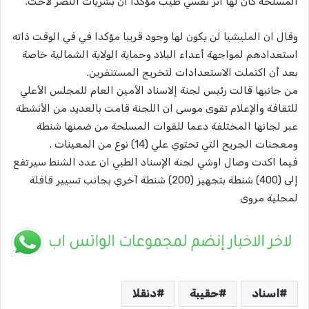
المسلحة كان لها أثر نفسي طيب مؤكدا ان بشريات النصر لاحت.
وقال ان المليشيا لن يكون لها وجود قريبا مؤكدا في في الوقت ذاته
استعدادهم لمواجهة أعداء البلاد وحماية الولاية الشمالية خاصة
بعد أن اكتملت الاستعدادات لتخريج المستنفرين.
من جانبها قالت رئيس لجنة إلاسناد الأمين العام للمجلس الأعلي
للثقافة والإعلام تقوى موسى ان اللجنة قامت بالعديد من الأنشطة
عبر لجانها المختلفة دعما للقوات المسلحة من ضمنها شنطة
ومعجنات الجريح التي تحتوي علي (14) نوع من المعينات .
فيما اكدت وصال اوشي لجنة الإسناد الطبي ان عدد الشنط سيرتفع
إلى (400) شنطة بتجهيز (200) شنطة آخري بجانب تسيير قافلة
لمحلية مروى
اسناد
حقيبة
دنقلا