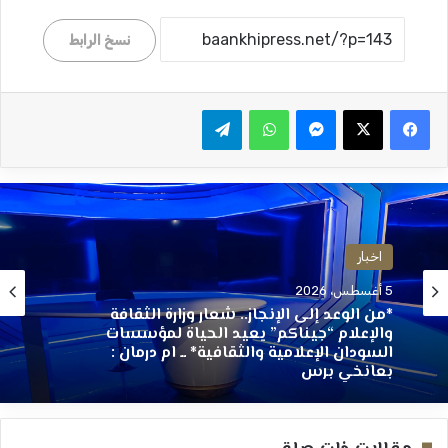
نسخ الرابط
ماسنجر
واتساب
تيلقرام
اخبار
5 أغسطس، 2026
*من الوعد إلى الإنجاز.. شعار وزارة الثقافة
والإعلام “جيناكم” يعيد الحياة لمؤسسات
السودان الإعلامية والثقافية* ــ ام درمان :
بعانخي برس