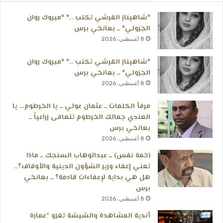
*شاهيناز القرشي تكتب ..* *مبروك روان
الجزولي* ــ بعانخي برس
8 أغسطس، 2026
*شاهيناز القرشي تكتب ..* *مبروك روان
الجزولي* ــ بعانخي برس
8 أغسطس، 2026
مرفأ الكلمات ــ عثمان عولي ــ يا الخرطوم… يا
العندي جمالك الخرطوم تتعافى زراعياً ــ
بعانخي برس
8 أغسطس، 2026
(خمة نفس) ــ عبدالوهاب السنجك ــ ماذا
تعني إعفاء وزير الشؤون الدينية والأوقاف؟..
هل هي بداية لإعفاءات قادمة؟ ــ بعانخي
برس
8 أغسطس، 2026
أندية المشاهدة والشيشة تغزو “عمارة