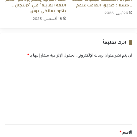
ــ كسلا : صديق العاقب علقم
اللغة العربية” في أذربيجان ــ
باكو: بعانخي برس
23 أبريل، 2025
18 أغسطس، 2025
اترك تعليقاً
لن يتم نشر عنوان بريدك الإلكتروني.
الحقول الإلزامية مشار إليها بـ
*
ا
ل
ت
ع
ل
ي
ق
*
الاسم
*