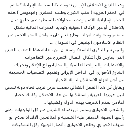
وهذا النهج الاحتلالى الإيرانى تقوم علية السياسة الإيرانية كما تم
في الجذر العربية ( طنب الكبرى وطنب الصغرى وابوموسى ) هذه
الجذر الإماراتية الأصل وعديد محاولات السيطرة على خليج عدن
بالاحتلال أو عبر الوكالة الحوثية وتهديد الممرات المائية بشكل
مستمر ومحاولات ايجاد موطئ قدم على سواحل البحر الاحمر عبر
النظام الاسلاموى البغيض فى السودان ….
واليوم تمر الذكرى التاسعة وتسعون من معاناة هذا الشعب العربى
الذى يمارس كل أشكال النضال التحررى عبر التظاهرات
والاصدارات والندوات العالمية والمحلية ورفع الإعلام وتحريك
الشارع الأحوازى فى الداخل الإيرانى وتقديم التضحيات الجسيمة
من أجل انتزاع الاستقلال لدولة الأحواز …
ويقابل كل هذا الفعل النضالي بصمت عربى غريب تجاه دولة تسعى
لنيل هويتها العربية واستقلالها من هذا الاحتلال وكذلك حصار
اعلامى بعدم التعريف بهذه الدولة وقضيتها ..
والشعب الاحوازى يستمر فى نضاله الشرس عبر كل الواجهات وعلى
رأسها الجبهة الديمقراطية الشعبية والمناضلين الافذاذ صلاح ابو
شريف الاحوازي وطاهر الاحوازى وأنصار الجبهة وكل التشكيلات