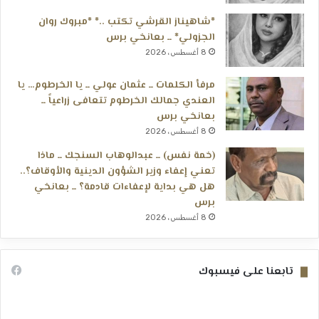
*شاهيناز القرشي تكتب ..* *مبروك روان
الجزولي* ــ بعانخي برس
8 أغسطس، 2026
مرفأ الكلمات ــ عثمان عولي ــ يا الخرطوم… يا
العندي جمالك الخرطوم تتعافى زراعياً ــ
بعانخي برس
8 أغسطس، 2026
(خمة نفس) ــ عبدالوهاب السنجك ــ ماذا
تعني إعفاء وزير الشؤون الدينية والأوقاف؟..
هل هي بداية لإعفاءات قادمة؟ ــ بعانخي
برس
8 أغسطس، 2026
تابعنا على فيسبوك