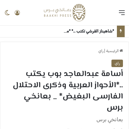
القائمة
تسجيل 
ال
*شاهيناز القرشي تكتب ..* *مبروك روان الجزولي* ــ بعانخي برس
الرئيسية
|
راي
راي
أسامة عبدالماجد بوب يكتب
..*الأحواز العربية وذكرى الاحتلال
الفارسى البغيض* _ بعانخي
برس
بعانخي برس