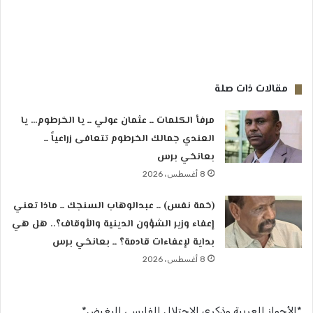
مقالات ذات صلة
مرفأ الكلمات ــ عثمان عولي ــ يا الخرطوم… يا
العندي جمالك الخرطوم تتعافى زراعياً ــ
بعانخي برس
8 أغسطس، 2026
(خمة نفس) ــ عبدالوهاب السنجك ــ ماذا تعني
إعفاء وزير الشؤون الدينية والأوقاف؟.. هل هي
بداية لإعفاءات قادمة؟ ــ بعانخي برس
8 أغسطس، 2026
*الأحواز العربية وذكرى الاحتلال الفارسى البغيض* …