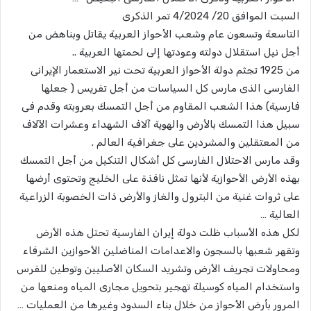
السبت الموافق 20/ 4/2024 تمر الذكرى
التاسعة وتسعون عام وشعب الأحواز العربية يقاتل وبناهض من
أجل نيل استقلال دولته وعودتها إلى لحمتها العربية ..
من 1925 تجثم دولة الأحواز العربية تحت نير الاستعمار الإيرانى
الفارسى الذى مارس كل السياسات من أجل تفريس ( جعلها
فارسية) هذا الشعب المقاوم من أجل التمسك بعروبته وقدم فى
سبيل هذا التمسك بالأرض والهوية آلاف الشهداء وعشرات الآلاف
من المعتقلين والمشردين على جغرافية العالم .
وقد مارس الاحتلال الفارسى كل أشكال التنكيل من أجل التمسك
بهذه الأرض الأحوازية لأنها تمثل نافذة على الخليج وتحتوى أرضها
على ثروات غنية من البترول والغاز والأرض ذات الخصوبة الزراعية
العالية …
لكل هذه الأسباب ظلت دولة إيران الفارسية تحتل هذه الأرض
وتقهر شعبها بالسجون والاعدامات المناضلين الأحوازين الشرفاء
ومحاولات تجريف الأرض وتشريد السكان الأصليين وتوطين للفرس
واستخدام المياه كوسيلة تهجير بتحويل مجارى المياه ومنعها من
المرور بأرض الأحواز من خلال بناء السدود وغيرها من العمليات …