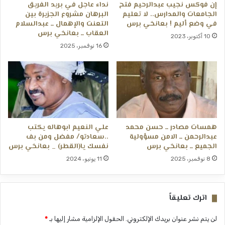
إن فوكس نجيب عبدالرحيم فتح
نداء عاجل في بريد الفريق
الجامعات والمدارس.. لا تعليم
البرهان مشروع الجزيرة بين
في وضع أليم ! بعانخي برس
التعنت والإهمال ــ عبدالسلام
العقاب ــ بعانخي برس
10 أكتوبر، 2023
16 نوفمبر، 2025
همسات مصادر ــ حسن محمد
علي النعيم ابوهاله يكتب
عبدالرحمن ــ الامن مسؤولية
..سعادتو/ مفضل ومن بف
الجميع ــ بعانخي برس
نفسك يا(القطر) _ بعانخي برس
8 نوفمبر، 2025
11 يونيو، 2024
اترك تعليقاً
لن يتم نشر عنوان بريدك الإلكتروني.
الحقول الإلزامية مشار إليها بـ
*