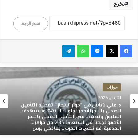
يخرج
نسخ الرابط
ماسنجر
واتساب
تيلقرام
حوارات
21 يناير، 2026
​د. علي شاش في “حوار الإنجاز”: تغطية التأمين
الصحي بالبحر الأحمر تجاوزت الـ 70% وتستهدف
المليون ونصف ــ ​مدير التأمين الصحي بالبحر
الأحمر: نجحنا في استعادة 85% من مراكزنا
الخدمية رغم تحديات الحرب ــ بعانخي برس