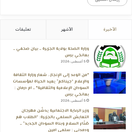
الأخيرة
الأشهر
تعليقات
وزارة الصحة بولاية الجزيرة ــ بيان صحفي ــ
بعانخي برس
5 أغسطس، 2026
*من الوعد إلى الإنجاز.. شعار وزارة الثقافة
والإعلام “جيناكم” يعيد الحياة لمؤسسات
السودان الإعلامية والثقافية* ــ ام درمان :
بعانخي برس
5 أغسطس، 2026
وزير الرعاية الاجتماعية يدشّن مهرجان
التعايش السلمي بالجزيرة: “الطلاب هم
صُنّاع السلام وبناة السودان الجديد” ــ
ودمدني : سلمى امين