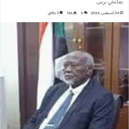
بعانخي برس
24 أغسطس، 2024
0
166
2 دقائق