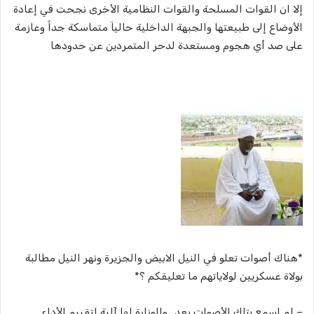
إلا ان القوات المسلحة والقوات النظامية الأخرى نجحت في إعادة
الأوضاع إلى طبيعتها والجبهة الداخلية حالياَ متماسكة جداً وعازمة
على صد أي هجوم ومستعدة لدحر المتمردين عن حدودها
*هناك أصوات تعلو في النيل الابيض والجزيرة ونهر النيل مطالبة
بولاة عسكريين لولاياتهم ما تعليقكم ؟*
– لم اسمع بتلك الأصوات بعد.. والوزارة لها آلية لتقييم الأداء