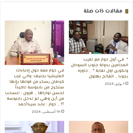
مقالات ذات صلة
* في أول حوار مع نقيب
المحامين بدولة جنوب السودان
في حوار معه حول إدعاءات
وتكوين اول نقابة * _ حاوره
المليشيا بجنيف: والي غرب
بجوبا _ الفاتح بهلول
كردفان يسخر من قولها بإنها
1 يوليو، 2024
ستخرج من بابنوسة تاكيداً
لحسن نواياها _ هرون : تنسحب
من أين وهي لم تدخل بابنوسة
؟! _ حوار : عابد سيدأحمد
19 أغسطس، 2024