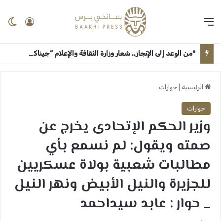
القائمة
تسجيل 
ال
*من الوعد إلى الإنجاز.. شعار وزارة الثقافة والإعلام “جيناكم” يعيد الحياة لمؤسسات السودان الإعلامية والثقافية* ــ ام درمان : بعانخي برس
الرئيسية
|
حوارات
حوارات
وزير الحكم الإتحادى يخرج عن
صمته ويقول: لم نسمع بأي
مطالبات شعبية بولاة عسكريين
للجزيرة والنيل الأبيض ونهر النيل
_ حوار : عابد سيداحمد