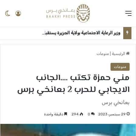
القائمة
تسجيل 
ال
وزير الرعاية الاجتماعية بولاية الجزيرة يستقبل الوزير الاتحادي بقصر الضيافة ــ ودمدني : سلمى امين
الرئيسية
|
منوعات
منوعات
مني حمزة تكتب ….الجانب
الايجابي للحرب 2 بعانخي برس
بعانخي برس
29 سبتمبر، 2023
0
294
دقيقة واحدة