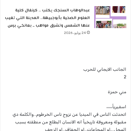
عبدالوهاب السنجك يكتب .. كرنفال كلية
العلوم الصحية بأبوجبيهة.. المدينة التي تغيب
عنها الشمس وتشرق مواهب ــ بعانخي برس
24 يوليو، 2026
الجانب الايجابي للحرب
2
مني حمزة
اسفيرياً،،،،،
اتحدثت الناس في الميديا عن نزوح ناس الخرطوم…والكلمة دي
مقبولة ومعروفة تاريخياً انه الانسان البطلع من منطقته بسبب
المحل….او المجاعات…او الجفاف…او الزحف