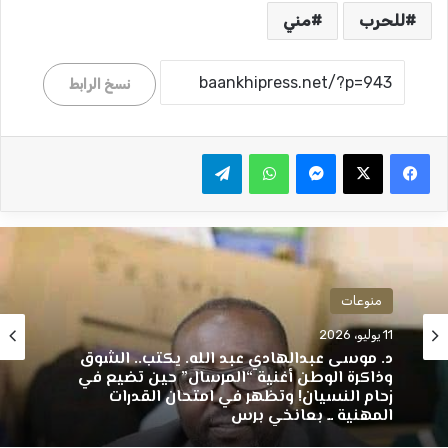
للحرب
مني
نسخ الرابط
ماسنجر
واتساب
تيلقرام
منوعات
11 يوليو، 2026
د. موسى عبدالهادي عبد الله. يكتب.. الشوق
وذاكرة الوطن أغنية “المرسال” حين تضيع في
زحام النسيان! وتظهر في امتحان القدرات
المهنية ــ بعانخي برس