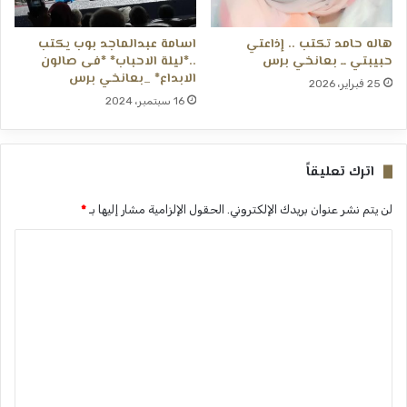
هاله حامد تكتب .. إذاعتي
اسامة عبدالماجد بوب يكتب
حبيبتي ــ بعانخي برس
..*ليلة الاحباب* *فى صالون
الابداع* _بعانخي برس
25 فبراير، 2026
16 سبتمبر، 2024
اترك تعليقاً
لن يتم نشر عنوان بريدك الإلكتروني.
الحقول الإلزامية مشار إليها بـ
*
ا
ل
ت
ع
ل
ي
ق