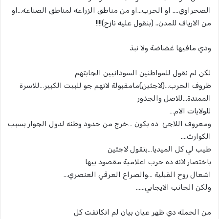
الصحراوي…. او الحرب…او من مناطق الزراعة لمناطق الصناعة…او
من الارياف للمدن.. (بنقول عليه نازح)!!!!
ودي مافيها غضاضة ولا نبذ
لكن لم نقول للمواطنين السودانيين الجابتهم
ظروف الحرب…(لاجئين)مامقبولة لانهم جو للبيت الكبير…للاسرة
الممتدة…للاصل والجذور
للولايات الام…
ومعروف اللاجئ ده بكون …خرج من حدود وطنه لدول الجوار بسبب
الكوارث….
طيب لي كل الميديا…بتقول لاجئين
باختصار لانه ده حرب اعلامية مقصود بيها
اشعال روح القبلية …والصراع العرقي العنصري…
ولكن الجانب الايجابي……
من الحملة دي ظهر عيان بيان لم اتكاتفت كل