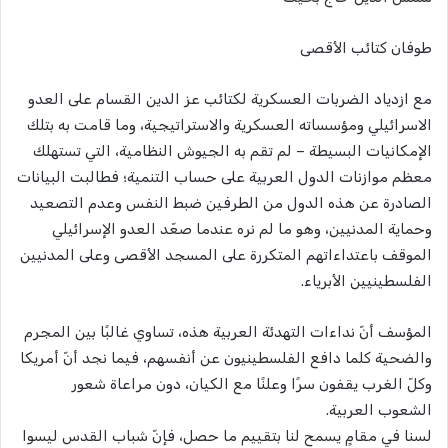
طوفان كتائب الأقصى
مع ازدياد الضربات العسكرية لكتائب عز الدين القسام على العدو
الاسرائيلي ومؤسساته العسكرية والاستراتيجية، وما قامت به بتلك
الإمكانيات البسيطة – لم تقم به الجيوش النظامية، التي تستهلك
معظم موازنات الدول العربية على حساب التنمية؛ فطالبت البيانات
الصادرة عن هذه الدول من الطرفين ضبط النفس وعدم التصعيد
وحماية المدنيين، وهو ما لم نره عندما صعّد العدو الإسرائيلي
الموقف باعتداءاتهم المتكررة على المسجد الأقصى وعلى المدنيين
الفلسطينيين الأبرياء.
المؤسف أنّ نداءات التهدئة العربية هذه، تساوي غالبًا بين المجرم
والضحية كلما دافع الفلسطينيون عن أنفسهم، فيما نجد أنّ أمريكا
وكلّ الغرب يقفون سرًا وعلنًا مع الكيان، دون مراعاة شعور
الشعوب العربية.
لسنا في مقامٍ يسمح لنا بتقييم ما حصل، فإنّ شباب القدس ليسوا