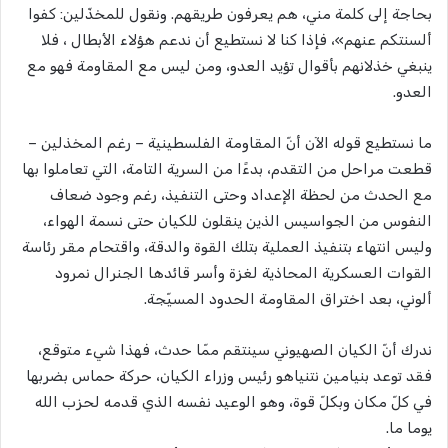
بحاجة إلى كلمة مني، هم يعرفون طريقهم. ونقول للمخذّلين: كفوا
ألسنتكم عنهم»، فإذا كنا لا نستطيع أن ندعم هؤلاء الأبطال ، فلا
ينبغي خذلانهم بأقوال تؤيد العدو، ومن ليس مع المقاومة فهو مع
العدو.
ما نستطيع قوله الآن أنّ المقاومة الفلسطينية – رغم المخذلين –
قطعت مراحل من التقدم، بدءًا من السرية التامة، التي تعاملوا بها
مع الحدث من لحظة الإعداد وحتى التنفيذ، رغم وجود ضعاف
النفوس من الجواسيس الذين ينقلون للكيان حتى نسمة الهواء،
وليس انتهاء بتنفيذ العملية بتلك القوة والدقة، واقتحام مقر رئاسة
القوات العسكرية المحاذية لغزة وأسر قائدها الجنرال نمرود
ألوني، بعد اختراق المقاومة الحدود المسيّجة.
ندرك أنّ الكيان الصهيوني سينتقم ممّا حدث، فهذا شيء متوقع،
فقد توعد بنيامين نتنياهو رئيس وزراء الكيان، حركة حماس بضربها
في كلّ مكان وبكلّ قوة، وهو الوعيد نفسه الذي قدمه لحزب الله
يوما ما.