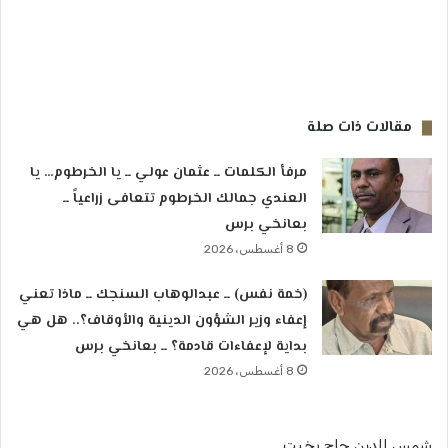
مقالات ذات صلة
مرفأ الكلمات ــ عثمان عولي ــ يا الخرطوم… يا
العندي جمالك الخرطوم تتعافى زراعياً ــ
بعانخي برس
8 أغسطس، 2026
(خمة نفس) ــ عبدالوهاب السنجك ــ ماذا تعني
إعفاء وزير الشؤون الدينية والأوقاف؟.. هل هي
بداية لإعفاءات قادمة؟ ــ بعانخي برس
8 أغسطس، 2026
شمس الدين حاج بخيت