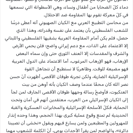
دماء كلّ الضحايا من أطفال ونساء، وهي الأسطوانة التي نسمعها
في كلّ معركة تقوم بها المقاومة ضد الاحتلال.
من محاسن التطبيع العربي مع الكيان الصهيوني أنه أعطى درسًا
للشعب الفلسطيني بأن يعتمد على نفسه وقدراته، وهذا الذي
حصل، فلم يكن أمام المقاومة العربية بشقيها الفلسطيني واللبناني
إلا الاعتماد على الذات، مع دعم إيراني واضح؛ فلن يحمي الأرض
والشرف والمقدسات إلا العنف الثوري حتى وإن سماه البعض
الإرهاب، فهو الإرهاب المرغوب، أما الاعتماد على الدول العربية
فهو مضيعة للوقت. وظاهريًا لا نستطيع أن نتجاهل القوة
الإسرائيلية الضاربة، ولكن تجربة طوفان الأقصى أظهرت أنّ حسن
نصر الله كان محقًا عندما وصف الكيان بأنه أوهن من بيت
العنكبوت، فأوضحُ رسالة وجهها طوفان الأقصى الجارف لمن لجأ
إلى الكيان الإسرائيلي من العرب، معتقدين أنهم في أمان وتحت
الحماية، فكلّ الأسلحة الإسرائيلية والمخابرات العسكرية والقبة
الحديدية لم تمنع وقوع عملية كبرى بهذا الحجم، وهذا وحده إنذار
للمهرولين والمطبعين ولمن يسارع فيهم ويقول «نخشى أن تصيبنا
دائرة»، والواضح لمن يقرأ الأحداث بوعي، أنّ الكلمة للشعوب مهما