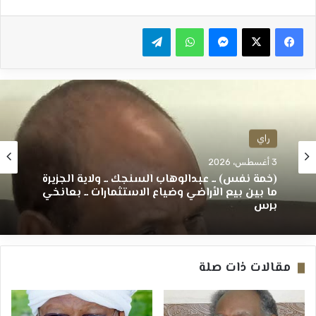
ماسنجر
واتساب
تيلقرام
راي
3 أغسطس، 2026
(خمة نفس) ــ عبدالوهاب السنجك ــ ولاية الجزيرة
ما بين بيع الأراضي وضياع الاستثمارات ــ بعانخي
برس
مقالات ذات صلة