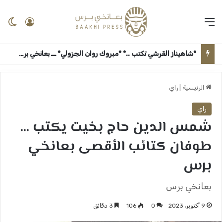
القائمة
تسجيل 
ال
*شاهيناز القرشي تكتب ..* *مبروك روان الجزولي* ــ بعانخي برس
الرئيسية
|
راي
راي
شمس الدين حاج بخيت يكتب …
طوفان كتائب الأقصى بعانخي
برس
بعانخي برس
9 أكتوبر، 2023
0
106
3 دقائق