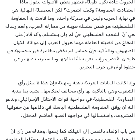
الحروبُ عادة تكون طويلة، فتظهر بعض الأصوات لتقول ماذا
استفادت المقاومة؟ وكيف انتصرت؟ لكن المحصلة النهائية هي
في نهاية الحرب وليس في معركة واحدة، وما قامت به المقاومة
الفلسطينية هو ضمن سلسلة طويلة من معارك الحرب، وأهم رسالة
هي أنّ الشعب الفلسطيني حيٌ لم ولن يستسلم، وأنه قادرٌ على
الدفاع عن قضيته العادلة مهما هرول العرب إلى موالاة الكيان
الصهيوني. وبالتأكيد فإنّ حماس لم تخض مغامرة غير محسوبة في
طوفان الأقصى، وإنما تعي تمامًا نتائجها وما سيترتب عنها، وهي
خطوة أولى في حرب التحرير.
وإذا كانت البيانات العربية باهتة ومهينة فإنّ هذا لا يمثل رأي
الشعوب وهي بالتأكيد لها رأي مخالف لحكامها… نشيد بما تبديه
المقاومة الفلسطينية في مواجهة قوات الاحتلال الإسرائيلي، وندعو
الله أن يوفق المقاومة الفلسطينية الباسلة في دفاعها عن حقوقها
المشروعة، واستبسالها في مواجهة العدو الغاشم المحتل .
من باب الإلقاء بالنفس إلى التهلكة كما زعموا، وهناك من رأى أنّ
الدخول في حرب مع عدو قوي هو أقرب للانتحار، وحمّلوا المقاومة