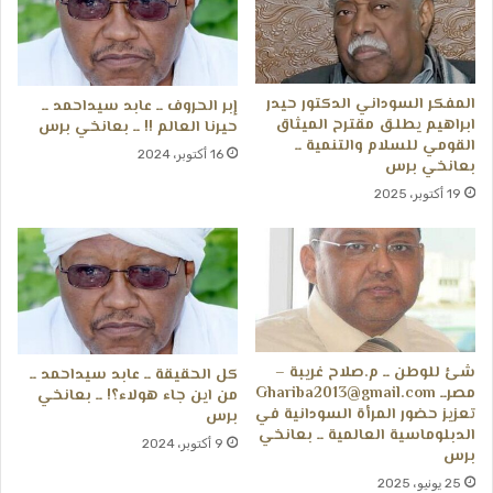
المفكر السوداني الدكتور حيدر
إبر الحروف ــ عابد سيداحمد ــ
ابراهيم يطلق مقترح الميثاق
حيرنا العالم !! ــ بعانخي برس
القومي للسلام والتنمية ــ
16 أكتوبر، 2024
بعانخي برس
19 أكتوبر، 2025
شئ للوطن ــ م.صلاح غريبة –
كل الحقيقة ــ عابد سيداحمد ــ
مصرــ Ghariba2013@gmail.com
من اين جاء هولاء؟! ــ بعانخي
تعزيز حضور المرأة السودانية في
برس
الدبلوماسية العالمية ــ بعانخي
9 أكتوبر، 2024
برس
25 يونيو، 2025