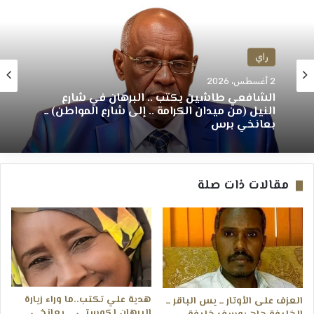
راي
2 أغسطس، 2026
الشافعي طاشين يكتب .. البرهان في شارع
النيل (من ميدان الكرامة .. إلى شارع المواطن) ــ
بعانخي برس
مقالات ذات صلة
هدية علي تكتب..ما وراء زيارة
العزف على الأوتار ــ يس الباقر ــ
البرهان لكوستى _ بعانخي