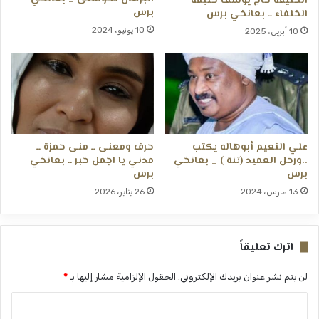
الخليفة حاج يوسف خليفة
برس
الخلفاء ــ بعانخي برس
10 يونيو، 2024
10 أبريل، 2025
علي النعيم أبوهاله يكتب
حرف ومعنى ــ منى حمزة ــ
..ورحل العميد (تنة ) _ بعانخي
مدني يا اجمل خبر ــ بعانخي
برس
برس
13 مارس، 2024
26 يناير، 2026
اترك تعليقاً
لن يتم نشر عنوان بريدك الإلكتروني.
الحقول الإلزامية مشار إليها بـ
*
ا