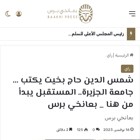
القائمة
تسجيل 
ال
رئيس المجلس الأعلى للسلم الاجتماعي: الجامعات اساس الانطلاق لترسيخ ثقافة السلام وبناء السودان بعد الحرب ــ الخرطوم : بعانخي برس
الرئيسية
|
راي
راي
شمس الدين حاج بخيت يكتب …
جامعة الجزيرة.. المستقبل يبدأ
من هنا _ بعانخي برس
بعانخي برس
16 نوفمبر، 2023
0
125
2 دقائق