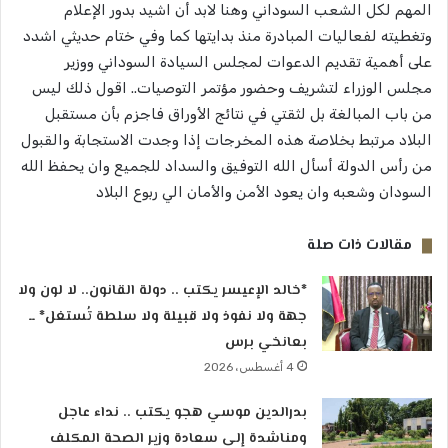
المهم لكل الشعب السوداني وهنا لابد أن اشيد بدور الإعلام
وتغطيته لفعاليات المبادرة منذ بدايتها كما وفي ختام حديثي اشدد
على أهمية تقديم الدعوات لمجلس السيادة السوداني ووزير
مجلس الوزراء لتشريف وحضور مؤتمر التوصيات.. اقول ذلك ليس
من باب المبالغة بل لثقتي في نتائج الأوراق فاجزم بأن مستقبل
البلاد مرتبط بخلاصة هذه المخرجات إذا وجدت الاستجابة والقبول
من رأس الدولة أسأل الله التوفيق والسداد للجميع وان يحفظ الله
السودان وشعبه وان يعود الأمن والأمان الي ربوع البلاد
مقالات ذات صلة
*خالد الإعيسر يكتب .. دولة القانون.. لا لون ولا
جهة ولا نفوذ ولا قبيلة ولا سلطة تُستغل* ــ
بعانخي برس
4 أغسطس، 2026
بدرالدين موسي هجو يكتب .. نداء عاجل
ومناشدة إلى سعادة وزير الصحة المكلف