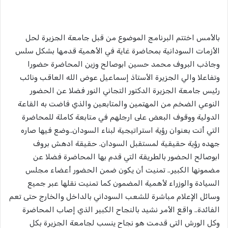
بالأمس اختتم البرنامج الموضوع من قبل جامعة الجزيرة لحل
الأزمات السودانية بمحاضرة غاية في الأهمية قدمها بشكل سلس
وجاذب البروف محمد حسين ابوصالح وزين المحاضرة حضورا
وتفاعلا والي الجزيرة الأستاذ إسماعيل عوض الله العاقب ونائب
رئيس جامعة الجزيرة الدكتور التجاني النور فضلا عن الحضور
النوعي الضخم من المهتمين والمتابعين والذي فاضت به القاعة
الدولية ووقوف البعض على ارجلهم في متابعة كاملة للمحاضرة
التي أتت بعنوان رؤية استراتيجية لبناء السودان..وضع فيها صاره
جهده رؤية حقيقية لمستقبل السودان. حقيقة ادهش بروف
ابوصالح الحضور بالطريقة التي قدم بها المحاضرة فضلا عن
مضمونها الكبير.. تمنيت أن يكون ضمن الحضور أعضاء مجلس
السيادة والوزراء لأهمية المضمون كما تمنيت نقلها عبر جميع
وسائل الإعلام مباشرة للشعب السوداني بالداخل والخارج حتى تعم
الفائدة.. واقع الأمر نشيد بالنجاح الكبير الذي إصاب المحاضرة
وكل الورش التي قدمت هو نجاح ينسب لجامعة الجزيرة بكل