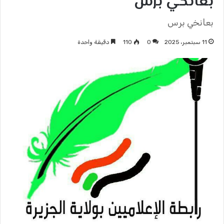
بعانخي برس
بعانخي برس
11 سبتمبر، 2025
0
110
دقيقة واحدة