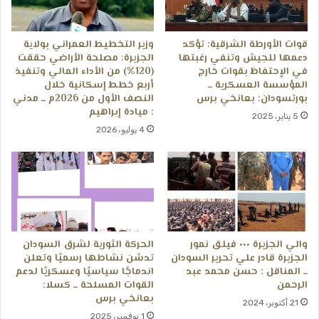
قوات الأورطة الشرقية: تؤكد
وزير التخطيط العمراني بولاية
دعمها للجيش وتنفي رغبتها
الجزيرة: مصلحة الأراضي حققت
في الإحتفاظ بقوات خارج
(120%) من الأداء المالي وتنفيذ
المؤسسة العسكرية ــ
أربع خطط إسكانية خلال
بورتسودان: بعانخي برس
النصف الأول من 2026م ــ مدني
: ميادة إبراهيم
5 يناير، 2025
4 يوليو، 2026
والي الجزيرة ٠٠٠ فيلق نمور
الحركة الثورية لشرق السودان
الجزيرة قادر علي تحرير السودان
تدشن نشاطها رسميًا وتعلن
ــ المناقل : حسن محمد عبد
اندماجًا سياسيًا وعسكريًا لدعم
الرحمن
القوات المسلحة ــ كسلا:
بعانخي برس
21 أكتوبر، 2024
1 نوفمبر، 2025