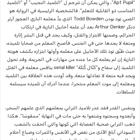
“Apt Pupil”، والتي يمكن أن تترجم ل “التلميذ النجيب” أو “التلميذ
المناسب ذو القابلية للتعلم”. فالشخصية الرئيسية في الرواية هو
الصبي تِود بودن Todd Bowden الذي بذَّ معلمه النازي العجوز آرثر
دنكر Arthur Denker بعد أن علمه أحابيل النازية في ارتكاب
الجرائم، وضمنها الابتزاز والقتل، وكيف يجد في قتل البشر إثارة
ومتعة لا يجدها حتى في الجنس. فأصبح المعلم من ضحايا تلميذه،
حيث طَبَّق تود تلك الأحابيل على معلمه وأولها ابتزازه بكشف هويته
النازية إن لم يعلمه كل ما عنده من مهارات في الجريمة. وقد تحول
التلميذ إلى سفاح و”كتَّال كُتَلَة” serial killer ينافس معلمه في القتل
ويجد فيه متعة لا تعادلها متعة. وقد أودت هذه العلاقة بين التلميذ
ومعلمه إلى موت المعلم منتحرا، عندما أدرك أن تلميذه سيسلمه
للسلطات.
وبنفس القدر فقد غدر تلاميذ الترابي بمعلمهم الذي علمهم السحر،
وأبعدوه وسجنوه وشنعوا به حتى مات في النهاية “ممغَوسَا”. هكذا
ذهب الترابي ضحية العصابة التي كونها والتي ألحقت بالشعب
السوداني أبلغ الأذى من نقص في الأنفس والثمرات وضياع أحلام