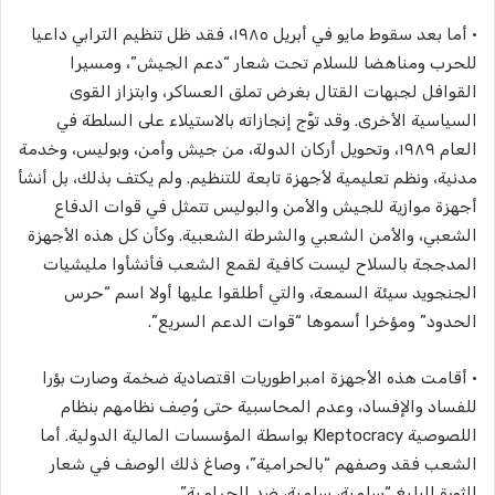
• أما بعد سقوط مايو في أبريل ١٩٨٥، فقد ظل تنظيم الترابي داعيا
للحرب ومناهضا للسلام تحت شعار “دعم الجيش”، ومسيرا
القوافل لجبهات القتال بغرض تملق العساكر، وابتزاز القوى
السياسية الأخرى. وقد توَّّج إنجازاته بالاستيلاء على السلطة في
العام ١٩٨٩، وتحويل أركان الدولة، من جيش وأمن، وبوليس، وخدمة
مدنية، ونظم تعليمية لأجهزة تابعة للتنظيم. ولم يكتف بذلك، بل أنشأ
أجهزة موازية للجيش والأمن والبوليس تتمثل في قوات الدفاع
الشعبي، والأمن الشعبي والشرطة الشعبية. وكأن كل هذه الأجهزة
المدججة بالسلاح ليست كافية لقمع الشعب فأنشأوا مليشيات
الجنجويد سيئة السمعة، والتي أطلقوا عليها أولا اسم “حرس
الحدود” ومؤخرا أسموها “قوات الدعم السريع”.
• أقامت هذه الأجهزة امبراطوريات اقتصادية ضخمة وصارت بؤرا
للفساد والإفساد، وعدم المحاسبية حتى وُصِف نظامهم بنظام
اللصوصية Kleptocracy بواسطة المؤسسات المالية الدولية. أما
الشعب فقد وصفهم “بالحرامية”، وصاغ ذلك الوصف في شعار
الثورة البليغ “سلمية، سلمية، ضد الحرامية”.