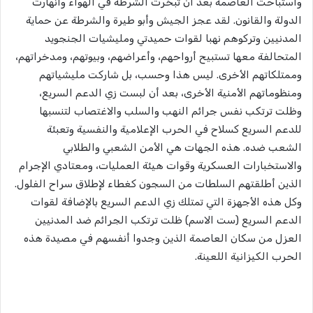
واستباحت العاصمة بعد أن تبخرت الشرطة في الهواء وانهارت
الدولة والقانون. لقد عجز الجيش وأبو طيرة والشرطة عن حماية
المدنيين وتركوهم نهبا لقوات حميدتي ومليشيات الجنجويد
المتحالفة معها تستبيح أرواحهم، وأعراضهم، وبيوتهم، ومدخراتهم،
وممتلكاتهم الأخرى. ليس هذا وحسب، بل شاركت مليشياتهم
ومنظوماتهم الأمنية الأخرى، بعد أن لبست زي الدعم السريع،
وظلت ترتكب نفس جرائم النهب والسلب والاغتصاب لتنسبها
للدعم السريع كسلاح في الحرب الإعلامية والنفسية وتعبئة
الشعب ضده. هذه الجهات هي الأمن الشعبي والطلابي
والاستخبارات العسكرية وقوات هيئة العمليات، ومعتادي الإجرام
الذين أطلقتهم السلطات من السجون كغطاء لإطلاق سراح الفلول.
وكل هذه الأجهزة التي تمتلك زي الدعم السريع بالإضافة لقوات
الدعم السريع (ست الاسم) ظلت ترتكب الجرائم ضد المدنيين
العزل من سكان العاصمة الذين وجدوا أنفسهم في مصيدة هذه
الحرب الكيزانية اللعينة.