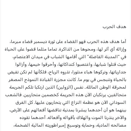
هدف الحرب
أما هدف هذه الحرب فهو القضاء على ثورة ديسمبر قضاء مبرما،
وإزالة أي أثر لها، ومحوها من الذاكرة. تماما مثلما قضوا على الحياة
في “المدينة الفاضلة” التي أقامها الشباب في ميدان الاعتصام،
حيث قتلوا شبابها، واغتصبوا كنداكاتها، وأحرقوا خيمها، وأزالوا
جدارياتها، وتركوها هباء منثورا، تذروه الرياح، فلكأنها لم تكن تفيض
بالحياة وتنبجس في يوم ما. كانت مجزرة القيادة النموذج المصغر
لمحرقة الوطن الماثلة.. نفس (الزولين) الذين ارتكبا تلكم الجريمة
متحالفين، يرتكبان الآن هذه الجريمة كخصمين متحاربين. فالشعب
السوداني الآن هو عظمة النزاع التي يتحاربون عليها. كل الفرق
بينهما هو أن أحدهما يبشرنا بمدنية تناقضها أفعالهم على الأرض،
والآخر ينذرنا الموت والهلاك بأقواله وأفعاله. أحدهما تقوده
مصالحه المادية، وحماية وتوسيع إمبراطوريته المالية الضخمة،