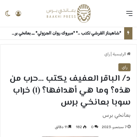
القائمة
تسجيل 
ال
*شاهيناز القرشي تكتب ..* *مبروك روان الجزولي* ــ بعانخي برس
الرئيسية
|
راي
راي
د/ الباقر العفيف يكتب …حرب من
هذه؟ وما هي أهدافها؟ (١) خراب
سوبا بعانخي برس
بعانخي برس
7 سبتمبر، 2023
0
182
11 دقائق