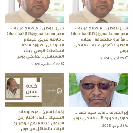
شئ للوطن ــ م.صلاح غريبة –
شئ للوطن ــ م.صلاح غريبة –
مصر Ghariba2013@gmail.com
مصر Ghariba2013@gmail.com
ــ مؤامرة مكشوفة.. عملاء
ــ خارطة طريق للإعلام
الوطن يتآمرون عليه ــ بعانخي
السوداني: ضرورة ملحة
برس
لاستعادة الوعي وبناء
المستقبل ــ بعانخي برس
29 أكتوبر، 2024
26 أغسطس، 2025
(خمة نفس) ــ عبدالوهاب
إبر الحروف ــ عابد سيداحمد ــ
السنجك ــ لماذا اختار رجل
حاوى الجزيرة !! ــ بعانخي برس
الاعمال عبدالمنعم ابوضريرة
26 يوليو، 2025
البقاء بالمناقل من دون