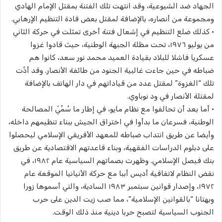
الجهاد ضد الشيوعية، وقد انتهت تلك الفتنة بمقتل الإمام الهادي
ومجموعة من أنصاره، بالإضافة لمقتل بعض قادة التنظيم الإرهابي.
• كذلك ضلع التنظيم في إشعال فتنة أخرى تمثلت في حركة الثاني
من يوليو ١٩٧٦، تحت مظلة الجبهة الوطنية، حيث قادوا غزوا
عسكريا فاشلا للبلاد بقيادة العميد محمد نور سعد، كانوا هم
ضباطه في حين جاءت غالبية الجنود من طائفة الأنصار. وقد أدَّت
تلك “الغزوة” لمقتل عدد من قياداتهم في دار الهاتف بالإضافة
لمقتلة الأنصار في ود نوباوي.
• أما بعد أن تحالفوا مع نظام مايو، في إطار ما سُمِّيً المصالحة
الوطنية، فسرعان ما بدأوا في اختراق الجيش ببناء تنظيمهم داخله،
وأيضا عن طريق انتداب ضباطه للمعهد الأفريقي الإسلامي ليحصلوا
على دبلوم الدراسات الفقهية، وبناء قاعدتهم الاقتصادية عن طريق
بنك فيصل الإسلامي. وظهرت بصماتهم السياسية عام ١٩٨٢، في
نقض النظام لاتفاقية أديس أببا مع حركة الأنيانيا الموقعة عام
١٩٧٢، وإصدار قوانين سبتمبر ١٩٨٣ السادية، والتي أسموها زورا
وبهتانا “بالقوانين الإسلامية”، مما صب زيت الدين على حرب
الجنوب السياسية لتصبح حربا دينية منذ ذلك الوقت.