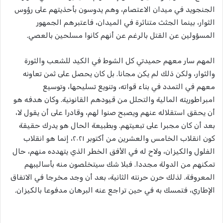
الجنجويد في ميدان الاعتصام، وهم يدوسون بأحذيتهم على رؤوس
الثوار، بينما الجثث متناثرة في الميدان، فاعتبرهم الجمهور
المسؤولين عن القتل بالرغم عن أنهم كانوا مسلحين بالعصي.
المهم سار معهم حميدتي كل الشوط في الكيد للشعب والثورة
والثوار، ولكن ذلك لم يكن مجانا. بل كان يحصل على ثمن تعاونه
معهم في التمدد في بناء قواته، وتنويع تسليحها، وتوسيع
امبراطوريته المالية والتحلل من قيودهم القانونية. وكان هدفه هو
أن يحقق استقلاله عنهم ويصبح صنوا لهم، وقادرا على أن يقول لا،
بعد أن كان مجبرا على تبعيتهم. وبطبيعة الحال هو يدرك حقيقة
كون انقلاب الخامس والعشرين من أكتوبر ٢٠٢١، إنما هو انقلاب
الفلول والكيزان، ولاح له في الأفق الخطر الذي يتهدده منهم، حال
تمكنهم من الدولة مجددا. فبلا شك سيتخلصون منه بأساليبهم
المعروفة. لذلك حرن حرنته الثانية، بعد أن وجد مخرجا في الاتفاق
الإطاري، فتمسك به في حين تراجع عنه البرهان مدفوعا بالكيزان.