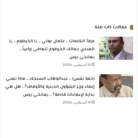
مقالات ذات صلة
مرفأ الكلمات ــ عثمان عولي ــ يا الخرطوم… يا
العندي جمالك الخرطوم تتعافى زراعياً ــ
بعانخي برس
8 أغسطس، 2026
(خمة نفس) ــ عبدالوهاب السنجك ــ ماذا تعني
إعفاء وزير الشؤون الدينية والأوقاف؟.. هل هي
بداية لإعفاءات قادمة؟ ــ بعانخي برس
8 أغسطس، 2026