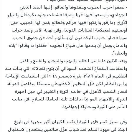
• عمقوا حرب الجنوب وعقدوها وأضافوا إليها البعد الديني
الجهادي، وتوسعوا فيها غربا وشرقا فشملت جنوب كردفان والنيل
الأزرق ودارفور وارتكبوا فيها جرائم وفظائع يندى لها الجبين، حتى
أوصلتهم لمحكمة الجنايات الدولية. وفي نهاية الأمر وبعد خراب
سوبا فصلوا جنوب البلاد دون أن يسألهم أحد عن جدوى الحرب
والدمار. وبدل أن يندموا على ضياع الجنوب احتفلوا به وقالوا “بلاء
وانجلى”.
وبعد ثلاثين عاما من الظلم والنهب والمجازر والقمع والفتن
والمفاسد استطاع الشعب السوداني أن يتوج نضالاته التي بدأت منذ
انقلابهم في العام ١٩٨٩، بثورة ديسمبر ٢٠١٨ التي استطاعت الإطاحة
براس النظام لكن ظل التنظيم الأخطبوطي ممسكا بمفاصل الدولة.
فصار الشعب الأعزل في جانب الثورة والتغيير في حين أجهزة
الدولة والأجهزة الموازية، بالذات تلك الحاملة للسلاح، في جانب
التآمر على الثورة ومحاولة إجهاضها.
وفي سبيل كسر ظهر الثورة ارتكب الكيزان أكبر مجزرة في تاريخ
البلاد في عهود السلم ضد شباب عزٍّل صائمين يستعدون لاستقبال