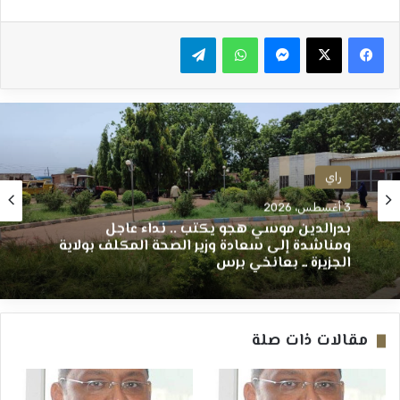
ماسنجر
واتساب
تيلقرام
راي
3 أغسطس، 2026
راي
(خمة نفس) ــ عبدالوهاب السنجك ــ ولاية الجزيرة
ما بين بيع الأراضي وضياع الاستثمارات ــ بعانخي
3 أغسطس، 2026
برس
مقالات ذات صلة
بدرالدين موسي هجو يكتب .. نداء عاجل
ومناشدة إلى سعادة وزير الصحة المكلف بولاية
الجزيرة ــ بعانخي برس