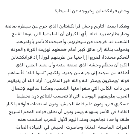
وحش فرانكشتاين وخروجه عن السيطرة
وهكذا يعيد التاريخ وحش فرانكشتاين الذي خرج عن سيطرة صانعه
وصار يطارده يريد قتله. رأي الكيزان أن المليشيا التي بنوها لقمع
الشعب قد خرجت عن سيطرتهم، وأصبحت لا تأتمر بأوامرهم،
وتحولت بذلك إلى عائق كبير أمام خططهم لهزيمة الثورة والعودة
للحكم مجددا، فقرروا إزاحتها من طريقهم فورا. أراد فرانكشتاين
الكوز أن يحطِّم وحشه الذي صنعه بيديه وأن يعيد الجني الذي
أطلقه من سجنه إلى جرته من جديد، ولكنهم “نسوا الله” فأنساهم
قوله “ويمكرون ويمكر الله والله خير الماكرين”. أراد الله أن يذيقهم
من ذات الكأس التي سقوا منها الشعب، وهكذا ساقهم لإشعال
الحرب بطريقتهم الهوجاء التي لا تتحسب للنتائج دون تخطيط
عسكري فني، ودون علم قادة الجيش، ودون استعداد، فأوقعوا كبار
القادة في الأسر بسهولة ويسر ودون أن تطلق قوات الدعم السريع
طلقة واحدة تجاههم. ومنذ اليوم الأول للحرب استلمت هذه
القوات العاصمة المثلثة وحاصرت الجيش في القيادة العامة،