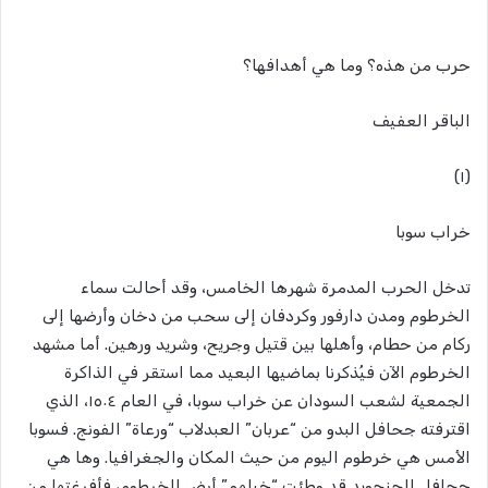
حرب من هذه؟ وما هي أهدافها؟
الباقر العفيف
(١)
خراب سوبا
تدخل الحرب المدمرة شهرها الخامس، وقد أحالت سماء
الخرطوم ومدن دارفور وكردفان إلى سحب من دخان وأرضها إلى
ركام من حطام، وأهلها بين قتيل وجريح، وشريد ورهين. أما مشهد
الخرطوم الآن فيُذكرنا بماضيها البعيد مما استقر في الذاكرة
الجمعية لشعب السودان عن خراب سوبا، في العام ١٥٠٤، الذي
اقترفته جحافل البدو من “عربان” العبدلاب “ورعاة” الفونج. فسوبا
الأمس هي خرطوم اليوم من حيث المكان والجغرافيا. وها هي
جحافل الجنجويد قد وطئت “خيلهم” أرض الخرطوم، فأفرغتها من