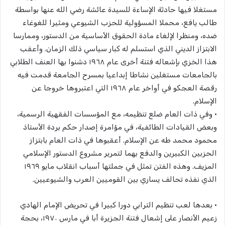
مستغلا فيها حادثة الإساءة للسيدة عائشة رضي الله عنها بواسطة
طالب يافع، محملا المسؤولية للحزب الشيوعي ومثيرا للغوغاء
ضده، ومنظرا لإلغاء مادة الحقوق الأساسية من الدستور، وممارسا
الابتزاز الديني الذي استسلم له كبار سياسي ذلك الزمان. وأعقب
هذا الخزي بإشعاله فتنة أخرى عام ١٩٦٨ دشنوا بها العنف الطلابي
بالجامعات مستغلين نشاطا إبداعيا بمسرح الجامعة قدمت فيه
رقصة العجكو في أواخر عام ١٩٦٨ التي اعتبروها خروجا عن
الإسلام.
• وفي ذات العام ضلع تنظيمه، مع المؤسسات الفقهية الرسمية،
وبعض القيادات الطائفية، في مؤامرة إصدار حكم بردة الأستاذ
محمود محمد طه عن الإسلام. أعقبوها في ذات العام بابتزاز
الحزبين الكبيرين والدفع بهما لتمرير مشروع الدستور الإسلامي
المزيف. وهذه الفتن تمثل في جملتها أسباب انقلاب مايو ١٩٦٩
الذي نفذه تحالف يساري بين القوميين العرب والشيوعيين.
• بعدها لعب تنظيم الترابي دورا كبيرا في تحريض الإمام الهادي
زعيم الأنصار على إشعال فتنة الجزيرة أبا في مارس ١٩٧٠، بحجة