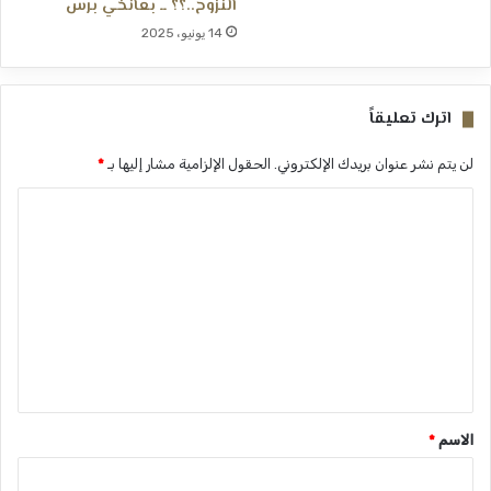
النزوح..؟؟ ــ بعانخي برس
14 يونيو، 2025
اترك تعليقاً
لن يتم نشر عنوان بريدك الإلكتروني.
الحقول الإلزامية مشار إليها بـ
*
ا
ل
ت
ع
ل
ي
ق
*
الاسم
*