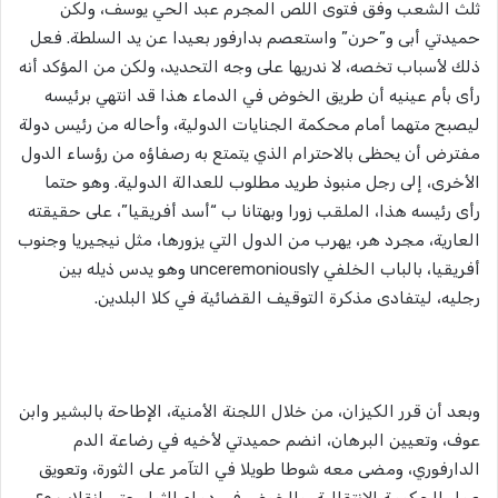
ثلث الشعب وفق فتوى اللص المجرم عبد الحي يوسف، ولكن
حميدتي أبى و”حرن” واستعصم بدارفور بعيدا عن يد السلطة. فعل
ذلك لأسباب تخصه، لا ندريها على وجه التحديد، ولكن من المؤكد أنه
رأى بأم عينيه أن طريق الخوض في الدماء هذا قد انتهي برئيسه
ليصبح متهما أمام محكمة الجنايات الدولية، وأحاله من رئيس دولة
مفترض أن يحظى بالاحترام الذي يتمتع به رصفاؤه من رؤساء الدول
الأخرى، إلى رجل منبوذ طريد مطلوب للعدالة الدولية. وهو حتما
رأى رئيسه هذا، الملقب زورا وبهتانا ب “أسد أفريقيا”، على حقيقته
العارية، مجرد هر، يهرب من الدول التي يزورها، مثل نيجيريا وجنوب
أفريقيا، بالباب الخلفي unceremoniously وهو يدس ذيله بين
رجليه، ليتفادى مذكرة التوقيف القضائية في كلا البلدين.
وبعد أن قرر الكيزان، من خلال اللجنة الأمنية، الإطاحة بالبشير وابن
عوف، وتعيين البرهان، انضم حميدتي لأخيه في رضاعة الدم
الدارفوري، ومضى معه شوطا طويلا في التآمر على الثورة، وتعويق