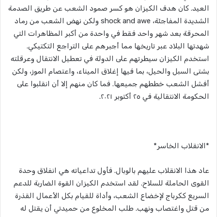
العيد. كان هدف الكيزان هو كسر صمود الشعب عن طريق الصدمة
الشديدة المفاجئة، shock and awe ولكن نهض الشعب من رماد
المحرقة بعد شهر واحد فقط في واحدة من أكبر المظاهرات التي
شهدتها البلاد عبر تاريخها مما أجبرهم على التراجع التكتيكي.
استخدم الكيزان سيطرتهم على الدولة في تعطيل الانتقال وعرقلته
بشتى السبل والحيل، بما فيها إغلاق الميناء، واعتصام الموز، ولكن
أفشل الشعب خططهم جميعها. فما كان منهم إلا أن انقلبوا على
الحكومة الانتقالية في ٢٥ أكتوبر ٢٠٢١.
*الانقلاب الخاسر*
عاد هذا الانقلاب عليهم بالوبال. فأول تداعياته هي انفلاق وحدة
القوى الحاملة للسلاح. لقد استخدم الكيزان القوة الضاربة للدعم
السريع ككرباج لإخضاع الشعب، وأداة للقيام بكل الأعمال القذرة
من قتل واغتصاب ونهب. طلب المخلوع من حميدتي أن يقتل له