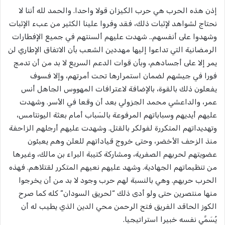
إذن هذه الحرب هي حرب الكيزان قولا واحدا. والحمد لله أننا لا
نحتاج لشواهد لإثبات ذلك، فقد وفروا علينا الكثير من عبء الإثبات
وشهدوا على أنفسهم.. شهدت عليهم ألسنتهم في جميع الإفطارات
الرمضانية التي تداعوا إليها مهددين الشعب بأن الاتفاق الإطاري لن
يمر إلا على أجسادهم، وبأن قوات الدعم السريع لا بد من أن تدمج
فورا في جيشهم لضمان استمرارها تحت أمرتهم، وإلا فسوف
يفعلون ذلك بالقوة، بالإضافة لاعترافات المهووس الجاهل أنس
عمر، والداعشي محمد الجزولي بعد أن وقعا في الأسر. وشهدت
عليهم أيديهم وسباباتهم المرفوعة بالسَباب أمام بعثة اليونتامس،
وتهديداتهم المتكررة لفولكر بالقتل. وشهدت عليهم أرجلهم الزاحفة
منذ الزحف الأخضر، وحتى خروج قياداتهم للعلن وهم يعبئون
عضويتهم لحربهم الصفرية، ومشاركة كتيبة البراء بن مالك، وغيرها
من تنظيماتهم الجهادية. وشهد عليهم نعيهم المتكرر لقتلاهم. فهذه
الحرب حربهم. وهي بالنسبة لهم حرب وجود لا بد من أن يخرجوا
منها منتصرين حتى ولو أدى ذلك “لحريق السودان” كله كما صرح
الكوز الحاقد الفريق فتح الرحمن محي الدين الذي يطيب له أن
يُسَمَّي نفسه خبيرا استراتيجيا.