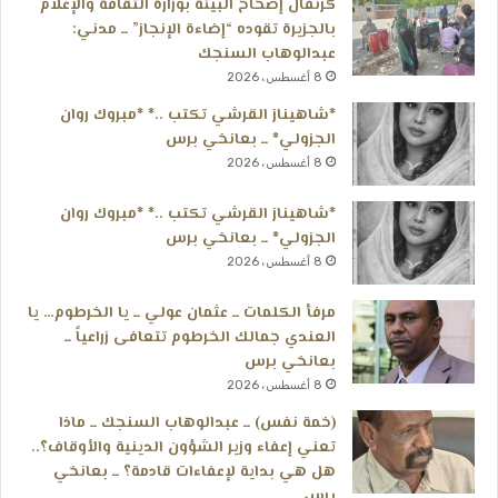
كرنفال إصحاح البيئة بوزارة الثقافة والإعلام
بالجزيرة تقوده “إضاءة الإنجاز” ــ مدني:
عبدالوهاب السنجك
8 أغسطس، 2026
*شاهيناز القرشي تكتب ..* *مبروك روان
الجزولي* ــ بعانخي برس
8 أغسطس، 2026
*شاهيناز القرشي تكتب ..* *مبروك روان
الجزولي* ــ بعانخي برس
8 أغسطس، 2026
مرفأ الكلمات ــ عثمان عولي ــ يا الخرطوم… يا
العندي جمالك الخرطوم تتعافى زراعياً ــ
بعانخي برس
8 أغسطس، 2026
(خمة نفس) ــ عبدالوهاب السنجك ــ ماذا
تعني إعفاء وزير الشؤون الدينية والأوقاف؟..
هل هي بداية لإعفاءات قادمة؟ ــ بعانخي
برس