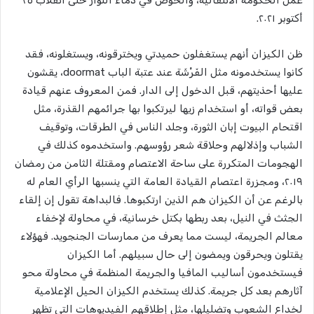
عمل الحكومة الانتقالية، والخوض في دماء الثوار حتى انقلاب ٢٥
أكتوبر ٢٠٢١.
ظن الكيزان أنهم يستغفلون حميدتي ويخترقونه، ويستغلونه، فقد
كانوا يستخدمونه مثل الفَرْشَة عند عتبة الباب doormat، يقشون
عليها أحذيتهم، قبل الدخول إلى الدار. فمن المعروف عنهم قيادة
بعض قواته، أو استخدام زيها ليرتكبوا بها جرائمهم القذرة، مثل
اقتحام البيوت إبان الثورة، وجلد الناس في الطرقات، وتوقيف
الشباب وإذلالهم وحلاقة شعر رؤوسهم. واستخدموه كذلك في
الهجومات المتكررة على ساحة الاعتصام ومقتلة الثامن من رمضان
٢٠١٩، ومجزرة اعتصام القيادة العامة التي ينسبها الرأي العام له
بالرغم عن أن الكيزان هم الذين ارتكبوها. فالبداهة تقول إن إلقاء
الجثث في النيل، بعد ربطها بكتل خرسانية، في محاولة لإخفاء
معالم الجريمة، ليست مما يعرف من ممارسات الجنجويد. فهؤلاء
يقتلون ويحرقون ويمضون إلى حال سبيلهم. أما الكيزان
فيستخدمون أساليب المافيا والجريمة المنظمة في محاولة محو
آثارهم بعد كل جريمة. كذلك يستخدم الكيزان الحيل الإعلامية
لخداع الشعوب وتضليلها، مثل إطلاقهم الفيديوهات التي تظهر