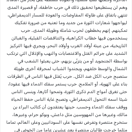
وهم لن يستطيعوا تحقيق ذلك في حرب خاطفة، أو قصيرة المدى
تنتهي باتفاق على طاولة المفاوضات، والعودة للمسار الديمقراطي،
ليواجهوا شعارات الثورة من جديد وما تعنيه من ضرورة تفكيك
تمكينهم. إنهم يخططون لحرب شاملة وطويلة المدى.. حرب
يستخدمون فيها خطاب الكراهية، والتناقضات القبلية، والغبائن
التاريخية، من عينة أولاد الغرب وأولاد البحر، ويجري فيها التركيز
الشديد على جرائم القتل والاغتصابات والنهب والإذلال التي ترتكب
بواسطة الجنجويد أو من يتزيَّى بزيهم، حتى يعبئوا الشعب في
الشمال والوسط خلفهم، ويجندوا الشباب لمحرقة أخرى طويلة
ستصبح حرب الكل ضد الكل.. حرب يُقتَل فيها الناس في الطرقات
بناء على الهوية، أو الملامح. حرب يستمر سفك الدماء فيها عقودا،
حتى تغرق أمواج الدم ذكرى الثورة، وتمحوا أثارها، وينسى الناس
شيئا اسمه التحول الديمقراطي، وتصبح غاية الناس حفظ الحياة
ووقف سفك الدماء وحسب. حينها يعتقدون أن كتائب البراء بن
مالك، وغيرها من المهووسين مثل داعش، وبوكو حرام، وغيرها،
ستخرج منتصرة وتفرض نفسها على السودانيين وعلى العالم، تماما
مثلما خرجت طالبان منتصرة بعد عشرين عاما من الخوض في