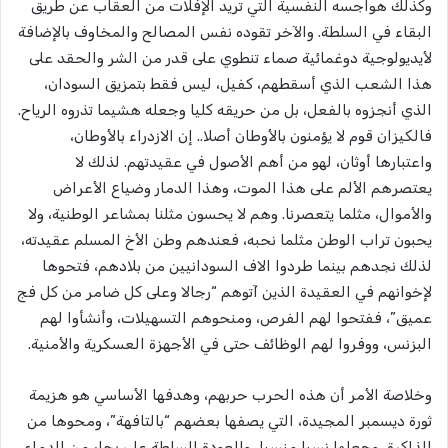
وكذلك هواجسه النفسية التي تريد الإفلات من العقاب عن طريق
البقاء في السلطة. والآخر تقوده نفس المصالح والمخاوف بالإضافة
لأيديولوجية دوغمائية صماء تنطوي على قدر من الشر والحقد على
هذا الشعب الذي أسقطهم، كفيل، ليس فقط بتمزيق السودان،
الذي أنجزوه بالفعل، بل من حريقه كليا وجعله هشيما تذروه الرياح.
فالكيزان قوم لا يؤمنون بالأوطان أصلا.. إن الازدراء بالأوطان،
واعتبارها أوثان، لهو من أهم الأصول في عقيدتهم. لذلك لا
يعتصرهم الألم على هذا الموت، وهذا الدمار وضياع الأعراض
والأموال، مثلما يتعصرنا. وهم لا يحسون مثلنا بمشاعر الوطنية، ولا
يحبون تراب الوطن مثلما نحبه، فعندهم وطن الأخ المسلم عقيدته،
لذلك نجدهم بينما طردوا الاف السودانيين من بلادهم، فتحوها
لإخوانهم في العقيدة الذين آتوهم “رجالا وعلى كل ضامر من كل فج
عميق”، ففتحوا لهم الفرص، ومنحوهم التسهيلات، وأنشأوا لهم
البزنس، ووفروا لهم الوظائف حتى في الأجهزة العسكرية والأمنية.
وخلاصة الأمر أن هذه الحرب حربهم، وهدفها الأساسي هو هزيمة
ثورة ديسمبر المجيدة، التي يصفها بعضهم “بالتافهة”، ومحوها من
الذاكرة، وجعلها نسيا منسيا، والعودة للسلطة على بحار من الدماء.