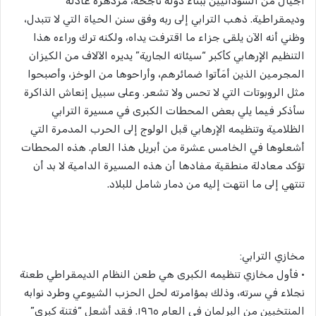
أجيال من السودانيين ببناء دولة ناجحة، مزدهرة عادلة
وديمقراطية. ذهب الترابي إلى ربه وفق سنن الحياة التي لا تتبدل،
وظني أنه الآن يلقى جزاء ما اقترفت يداه، ولكنه ترك وراءه هذا
التنظيم الإرهابي كأكبر “سيئاته الجارية” يديره الآلاف من الكيزان
المجرمين الذين أمَاِّتوا ضمائرهم، وأراحوها من الوخز، وأصبحوا
مثل الروبوتات التي لا تحس ولا تشعر. وعلى سبيل إنعاش الذاكرة
سأذكر فيما يلي بعض المحطات الكبرى في مسيرة الترابي
الظلامية وتنظيمه الإرهابي قبل الولوج إلى الحرب المدمرة التي
أشعلوها في الخامس عشرة من أبريل هذا العام. هذه المحطات
تؤكد معادلة منطقية مفادها أن هذه المسيرة الدامية لا بد أن
تنتهي إلى ما انتهت إليه من دمار شامل للبلاد.
مخازي الترابي:
• فأول مخازي تنظيمه الكبرى هي طعن النظام الديمقراطي طعنة
نجلاء في سرته، وذلك بمؤامرته لحل الحزب الشيوعي وطرد نوابه
المنتخبين من البرلمان في العام ١٩٦٥. فقد أشعل “فتنة كبرى”