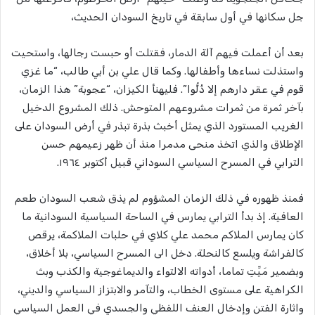
جل سكانها في أول سابقة في تاريخ السودان الحديث،
بعد أن أعملت فيهم آلة الدمار، فقتلت أو حبست رجالها، واستحيت
واستذلت نساءها وأطفالها. وكما قال علي بن أبي طالب، “ما غزي
قوم في عقر دارهم إلا ذُلُّوا”. فليهنأ الكيزان، “عجوبة” هذا الزمان،
بآخر ثمرة من ثمرات مشروعهم المتوحش. ذلك المشروع الدخيل
الغريب المستورد الذي يمثل أخبث بذرة تبذر في أرض السودان على
الإطلاق والذي اتخذ منحى مدمرا منذ أن ظهر زعيمهم حسن
الترابي في المسرح السياسي السوداني قبيل أكتوبر ١٩٦٤.
فمنذ ظهوره في ذلك الزمان المشؤوم لم يذق شعب السودان طعم
العافية. إذ بدأ الترابي يمارس في الساحة السياسية السودانية ما
كان يمارس الملاكم محمد علي كلاي في حلبات الملاكمة، يرقص
كالفراشة ويلسع كالنحلة. دخل الى المسرح السياسي، بلا أخلاق،
وبضمير مَيِّتِ تماما، أدواته الالتواء والديماغوجية والكذب وبث
الكراهية على مستوى الخطاب، والتآمر والابتزاز السياسي والديني،
واثارة الفتن وإدخال العنف اللفظي والجسدي في العمل السياسي