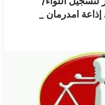
 لتسجيل اللواء/
إذاعة امدرمان _