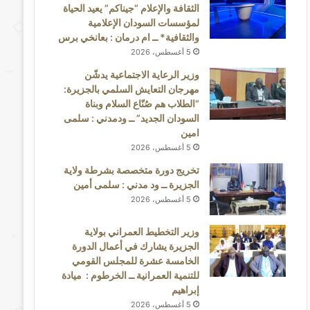
الثقافة والإعلام “جيناكم” يعيد الحياة
لمؤسسات السودان الإعلامية
والثقافية* ــ ام درمان : بعانخي برس
5 أغسطس، 2026
وزير الرعاية الاجتماعية يدشّن
مهرجان التعايش السلمي بالجزيرة:
“الطلاب هم صُنّاع السلام وبناة
السودان الجديد” ــ ودمدني : سلمى
امين
5 أغسطس، 2026
تخريج دورة متخصصة بشرطة ولاية
الجزيرة ــ ود مدني : سلمى أمين
5 أغسطس، 2026
وزير التخطيط العمراني بولاية
الجزيرة يشارك في أعمال الدورة
الخامسة عشرة للمجلس القومي
للتنمية العمرانية ــ الخرطوم : ميادة
إبراهيم
5 أغسطس، 2026