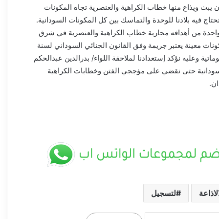
ن يبث ويذاع منها خطاب الكراهية والعنصرية تجاه المكونات
حتاج فيه بلادنا للوحدة والتماسك بين كل المكونات السودانية.
حدة من أهدافه محاربة خطاب الكراهية والعنصرية في شرق
نات معينة يعتبر جريمة وفق القانون الجنائي السوداني لسنة
لوماتية وعليه نؤكد إستعدادنا لملاحقة اللواء/ بدرالدين عبدالحكم
 السودانية حتى نقضي على مؤججي الفتن وخطابات الكراهية
ن.
لاذاعة
لتسجيل
وزير الرعاية الاجتماعية يدشّن مهرجان التعايش
السلمي بالجزيرة: “الطلاب هم صُنّاع السلام وبناة
السودان الجديد” ــ ودمدني : سلمى امين