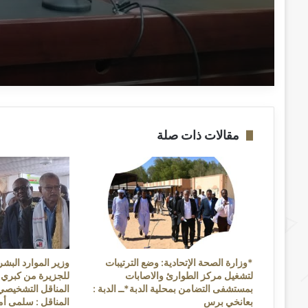
السودان الجديد” ــ ودمدني : 
امين
مقالات ذات صلة
*وزارة الصحة الإتحادية: وضع الترتيبات
وزير الموارد البشر
لتشغيل مركز الطوارئ والاصابات
للجزيرة من كبري و
بمستشفى التضامن بمحلية الدبة*ــ الدبة :
المناقل التشخيصي 
بعانخي برس
المناقل : سلمى أم