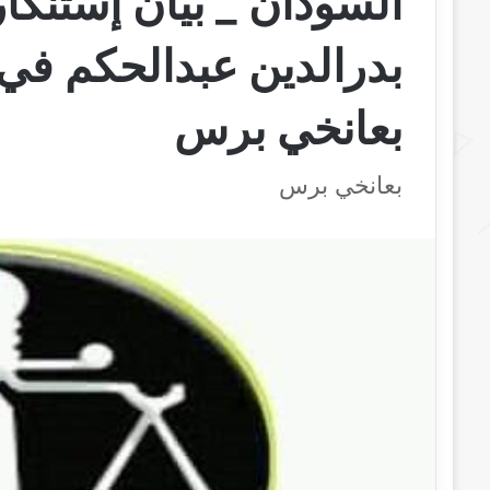
السودان _ بيان إستنكار
بدرالدين عبدالحكم في 
بعانخي برس
بعانخي برس