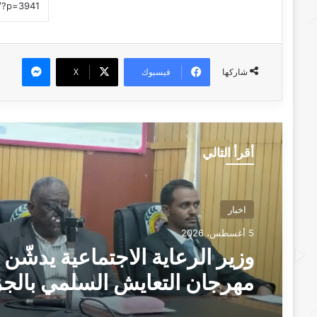
ماسنجر
فيسبوك
‫X
شاركها
أقرأ التالي
اخبار
5 أغسطس، 2026
وزير الرعاية الاجتماعية يدشّن
مهرجان التعايش السلمي بالجز
“الطلاب هم صُنّاع السلام وبناة