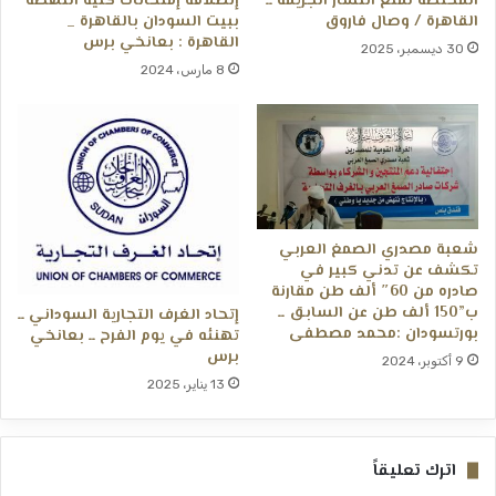
المختصة لمنع انتشار الجريمة ــ
إنطلاقة إمتحانات كلية النهضة
القاھرة / وصال فاروق
ببيت السودان بالقاهرة _
القاهرة : بعانخي برس
30 ديسمبر، 2025
8 مارس، 2024
شعبة مصدري الصمغ العربي
تكشف عن تدني كبير في
صادره من 60″ ألف طن مقارنة
ب”150 ألف طن عن السابق ــ
إتحاد الغرف التجارية السوداني ــ
بورتسودان :محمد مصطفى
تهنئه في يوم الفرح ــ بعانخي
برس
9 أكتوبر، 2024
13 يناير، 2025
اترك تعليقاً