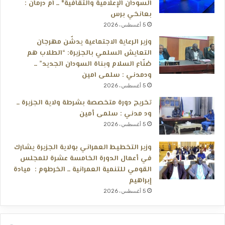
السودان الإعلامية والثقافية* ــ ام درمان :
بعانخي برس
5 أغسطس، 2026
وزير الرعاية الاجتماعية يدشّن مهرجان
التعايش السلمي بالجزيرة: “الطلاب هم
صُنّاع السلام وبناة السودان الجديد” ــ
ودمدني : سلمى امين
5 أغسطس، 2026
تخريج دورة متخصصة بشرطة ولاية الجزيرة ــ
ود مدني : سلمى أمين
5 أغسطس، 2026
وزير التخطيط العمراني بولاية الجزيرة يشارك
في أعمال الدورة الخامسة عشرة للمجلس
القومي للتنمية العمرانية ــ الخرطوم : ميادة
إبراهيم
5 أغسطس، 2026