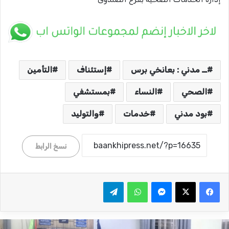
ــ مدني : بعانخي برس
إستئناف
التأمين
الصحي
النساء
بمستشفي
بود مدني
خدمات
والتوليد
نسخ الرابط
ماسنجر
واتساب
تيلقرام