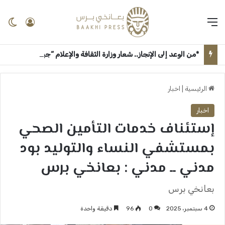
القائمة
تسجيل 
ال
*من الوعد إلى الإنجاز.. شعار وزارة الثقافة والإعلام “جيناكم” يعيد الحياة لمؤسسات السودان الإعلامية والثقافية* ــ ام درمان : بعانخي برس
الرئيسية
|
اخبار
اخبار
إستئناف خدمات التأمين الصحي
بمستشفي النساء والتوليد بود
مدني ــ مدني : بعانخي برس
بعانخي برس
4 سبتمبر، 2025
0
96
دقيقة واحدة