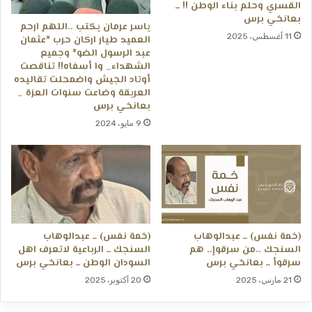
القسري وحلم بناء الوطن !! ــ
بعانخي برس
ياسر عرمان يكتب ..اللهم ارحم
11 أغسطس، 2025
العميد طيار اركان حرب *عثمان
عبد الرسول الضو* وجميع
الشهداء_ وا أسفاه!! تناقصت
أوتاد الجيش واضمحلت تقاليده
العريقة وضاعت سنوات العزة _
بعانخي برس
9 مايو، 2024
(خمة نفس) ــ عبدالوهاب
(خمة نفس) ــ عبدالوهاب
السنجك ..من سرقوإ.. هم
السنجك ــ الرباعية لاتعرف اهل
سرقوأ ــ بعانخي برس
السودان الوطن ــ بعانخي برس
21 مارس، 2025
20 أكتوبر، 2025