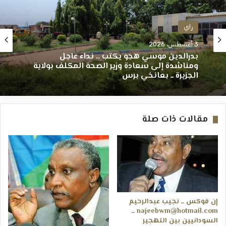
راي
3 أغسطس، 2026
بدرالدين موسي هجو يكتب .. نداء عاجل
ومناشدة إلى سعادة وزير الصحة المكلف بولاية
الجزيرة ــ بعانخي برس
مقالات ذات صلة
إن فوكس ــ نجيب عبدالرحيم
najeebwm@hotmail.com ــ
السودانيين بين التهجير