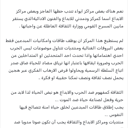
نعم هناك بعض مراكز ايواء تندب حظها العاجز وبعض مراكز
الابداع اسما كمركز ودمدني للابداع والفنون الادائيةالذي يستقر
مابين المسرح القومي ووزارة الثقافة العاطلة عن واجباتها .
لم يستطيع هذا المركز ان يوظف طاقات وامكانيات المبدعين فقط
بعض البروفات الغنائية ومنتديات تتناول موضوعات ليس الحرب
احدي اهتماماتها واذا تحدث احد المتحدثين او المتداخلين عن
الحرب وضرورة ايقافها باعتبار انها ترياق مضاد للحياة ضاق صدر
اتباع السلطة الرسمية ويحاولوا فرض الارهاب الفكري عبر هجين
يحمل نصف ثقافة ونصف تمكنا حقيبة او فكرة ..
الثقافة كمفهوم ضد الحرب والابداع هو نبض الحياة لذا لابد من
حرية وفعل لصناعة حياة ضد الموت ….
يجب إطلاق طاقات المبدعين لخلق حياة امنة تتصالح فيها
النفوس ….
منتديات ومراكز الابداع والثقافة يجب أن تكون صوتا مدويا ضد