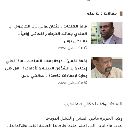
مقالات ذات صلة
مرفأ الكلمات ــ عثمان عولي ــ يا الخرطوم… يا
العندي جمالك الخرطوم تتعافى زراعياً ــ
بعانخي برس
8 أغسطس، 2026
(خمة نفس) ــ عبدالوهاب السنجك ــ ماذا تعني
إعفاء وزير الشؤون الدينية والأوقاف؟.. هل هي
بداية لإعفاءات قادمة؟ ــ بعانخي برس
8 أغسطس، 2026
الثقافة موقف اخلاقي ضدالحرب .
ولاية الجزيرة مابين الفشل والفشل انموذجا
حرب ١٥/ ابريل التي اطلق عليها طرفاها العبثية القت بظلالها علي