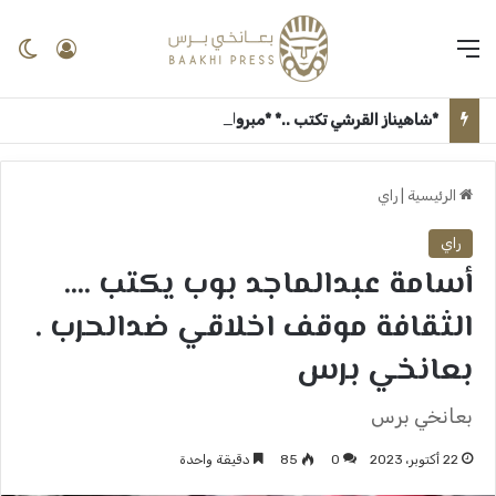
القائمة
تسجيل 
ال
*شاهيناز القرشي تكتب ..* *مبروك روان الجزولي* ــ بعانخي برس
الرئيسية
|
راي
راي
أسامة عبدالماجد بوب يكتب ….
الثقافة موقف اخلاقي ضدالحرب .
بعانخي برس
بعانخي برس
22 أكتوبر، 2023
0
85
دقيقة واحدة