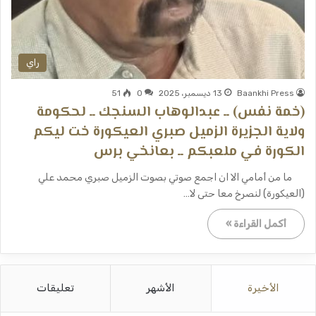
راي
Baankhi Press
13 ديسمبر، 2025
0
51
(خمة نفس) ــ عبدالوهاب السنجك ــ لحكومة
ولاية الجزيرة الزميل صبري العيكورة خت ليكم
الكورة في ملعبكم ــ بعانخي برس
ما من أمامي الا ان اجمع صوتي بصوت الزميل صبري محمد علي
(العيكورة) لنصرخ معا حتى لا…
أكمل القراءة »
الأخيرة
الأشهر
تعليقات