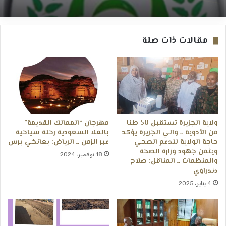
السودان الإعلامية والثقافية* ــ ام درمان :
بعانخي برس
مقالات ذات صلة
وزارة الصحة بولاية الجزيرة ــ بيان صحفي ــ بعانخي
برس
ولاية الجزيرة تستقبل 50 طنا
مهرجان “الممالك القديمة”
من الأدوية ــ والي الجزيرة يؤكد
بالعلا السعودية رحلة سياحية
حاجة الولاية للدعم الصحي
عبر الزمن ــ الرياض: بعانخي برس
ويثمن جهود وزارة الصحة
18 نوفمبر، 2024
والمنظمات ــ المناقل: صلاح
دندراوي
4 يناير، 2025