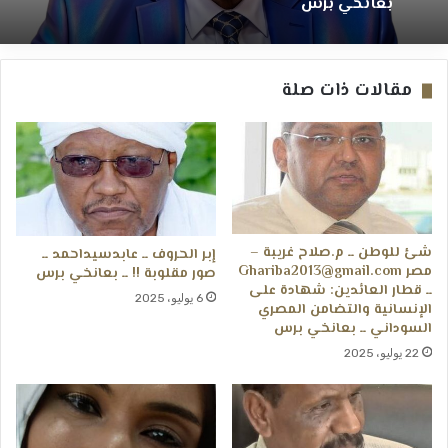
بعانخي برس
مقالات ذات صلة
شئ للوطن ــ م.صلاح غريبة –
إبر الحروف ــ عابدسيداحمد ــ
مصر Ghariba2013@gmail.com
صور مقلوبة !! ــ بعانخي برس
ــ قطار العائدين: شهادة على
6 يوليو، 2025
الإنسانية والتضامن المصري
السوداني ــ بعانخي برس
22 يوليو، 2025