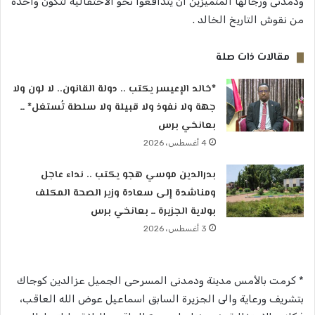
ودمدنى ورجالها المتميزين ان يتدافعوا نحو الاحتفالية لتكون واحدة
من نقوش التاريخ الخالد .
مقالات ذات صلة
*خالد الإعيسر يكتب .. دولة القانون.. لا لون ولا
جهة ولا نفوذ ولا قبيلة ولا سلطة تُستغل* ــ
بعانخي برس
4 أغسطس، 2026
بدرالدين موسي هجو يكتب .. نداء عاجل
ومناشدة إلى سعادة وزير الصحة المكلف
بولاية الجزيرة ــ بعانخي برس
3 أغسطس، 2026
* كرمت بالأمس مدينة ودمدنى المسرحى الجميل عزالدين كوجاك
بتشريف ورعاية والى الجزيرة السابق اسماعيل عوض الله العاقب،