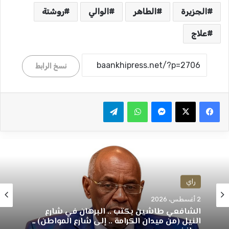
الجزيرة
الطاهر
الوالي
روشتة
علاج
نسخ الرابط
ماسنجر
واتساب
تيلقرام
راي
2 أغسطس، 2026
الشافعي طاشين يكتب .. البرهان في شارع
النيل (من ميدان الكرامة .. إلى شارع المواطن) ــ