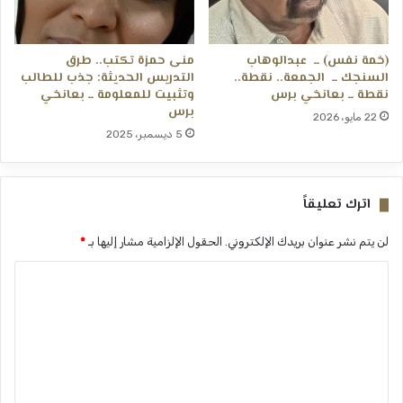
(خمة نفس) ــ عبدالوهاب
منى حمزة تكتب.. طرق
السنجك ــ الجمعة.. نقطة..
التدريس الحديثة: جذب للطالب
نقطة ــ بعانخي برس
وتثبيت للمعلومة ــ بعانخي
برس
22 مايو، 2026
5 ديسمبر، 2025
اترك تعليقاً
لن يتم نشر عنوان بريدك الإلكتروني.
الحقول الإلزامية مشار إليها بـ
*
ا
ل
ت
ع
ل