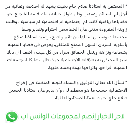
* المحتفى به استاذنا صلاح حاج بخيت يشهد له اخلاصه وتفانيه من
أجل ام المدائن ودمدنى وظل طوال حياته يسلط قلمه الشجاع نحو
قضاياها رياضية كانت ام اجتماعية ام اقتصادية ام سياسية ، وظلت
زاويته المقروءة مدنى على الخط محل احترام وتقدير وسط
مجتمعات ودمدنى لما لها من تاثير واضح ، وتميز استاذنا صلاح
بأسلوبه السردى السهل الممتع للمتلقى، يغوص فى قضايا المدينة
بشجاعة ونزاهة وينقل الحقائق مبراة من كل عيب ، اضف الى ذلك
تميز المحتفى به بعلاقاته الاجتماعية حيث ظل مشاركا لمجتمعات
المدينة افراحها واتراحها بهمة يحسد عليها.
* نسأل الله تعالى التوفيق والسداد للجنة المنظمة فى إخراج
الاحتفالية حسب ما هو مخطط له ، وأن يديم على استاذنا الجميل
صلاح حاج بخيت نعمة الصحة والعافية.