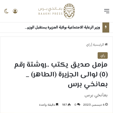
القائمة
تسجيل 
ال
وزير الرعاية الاجتماعية بولاية الجزيرة يستقبل الوزير الاتحادي بقصر الضيافة ــ ودمدني : سلمى امين
الرئيسية
|
راي
راي
مزمل صديق يكتب ..روشتة رقم
(٥) لوالى الجزيرة (الطاهر) _
بعانخي برس
بعانخي برس
6 ديسمبر، 2023
0
187
دقيقة واحدة