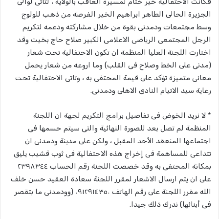
فكانت الاحتفالية خير ختام لمسيرة العاقب بالولاية ، لتاتى لوالى
الجزيرة الحالى الطاهر ابراهيم الخير الفرصة من ذهب للولوج
وسط مجتمعات ودمدنى بقوة من خلال مشاركته ودعمه لتكريم
الرجل المجتمعى الرياضى الاعلامى الكبير صلاح حاج بخيت وقد
اختارت اللجنة العليا المنظمة ان تكون الاحتفالية تحت شعار
(مدنى على الخط وصلاح فى القلب) وما اروعه من شعار يحمل
معانى متميزة تؤكد على قيمة المحتفى به ، وتاتى الاحتفالية تحت
رعاية سيد الاتيام النادى الاهلى ودمدنى.
* لا نريد الخوض فى تفاصيل برامج التكريم لجهة ان اللجنة
المنظمة لم تصل بعد للصورة النهائية والتى سيتم حسمها فى
اجتماعها المنعقد الأحد المقبل ، ولكن على مدينة ودمدنى ان
تتداعى للمساهمة فى إخراج هذه الاحتفالية فى ثوب قشيب يليق
بمكانة المحتفى به وقد خصصت اللجنة رقم الحساب ٢٣٩٨٣٤٤
على ان يتم ارسال الاشعار لمقرر اللجنة سعادة العقيد حسن خلف
الله مقرر اللجنة على رقم الهاتف ٠٩١٢٩١٤٣٥٠ (وودمدنى ما بتقصر
فى أبنائها) ندرك ذلك جيدا.