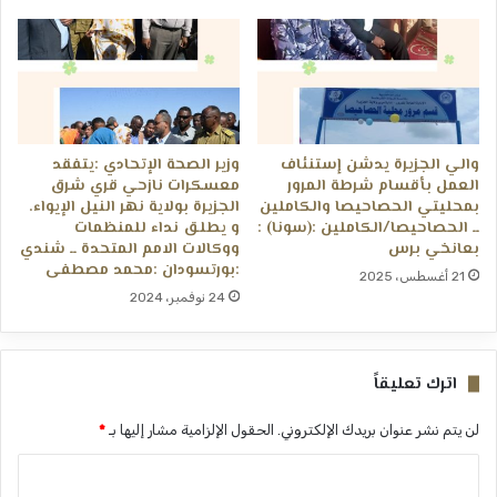
والي الجزيرة يدشن إستنئاف
وزير الصحة الإتحادي :يتفقد
العمل بأقسام شرطة المرور
معسكرات نازحي قري شرق
بمحليتي الحصاحيصا والكاملين
الجزيرة بولاية نهر النيل الإيواء.
ــ الحصاحيصا/الكاملين :(سونا) :
و يطلق نداء للمنظمات
بعانخي برس
ووكالات الامم المتحدة ــ شندي
:بورتسودان :محمد مصطفى
21 أغسطس، 2025
24 نوفمبر، 2024
اترك تعليقاً
لن يتم نشر عنوان بريدك الإلكتروني.
الحقول الإلزامية مشار إليها بـ
*
ا