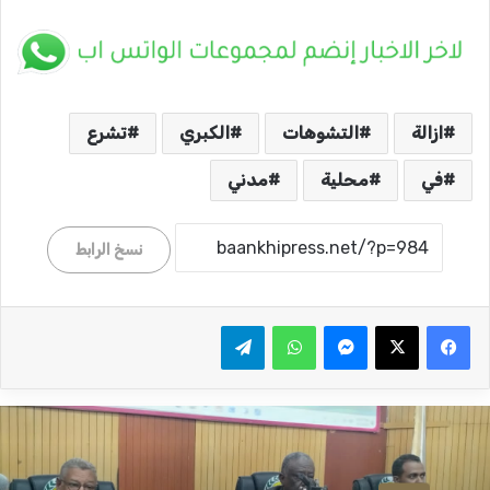
ازالة
التشوهات
الكبري
تشرع
في
محلية
مدني
نسخ الرابط
ماسنجر
واتساب
تيلقرام