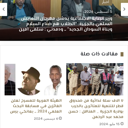
اخبار
5 أغسطس، 2026
وزير الرعاية الاجتماعية يدشّن مهرجان التعايش
السلمي بالجزيرة: “الطلاب هم صُنّاع السلام
وبناة السودان الجديد” ــ ودمدني : سلمى امين
مقالات ذات صلة
٧ الاف سلة غذائية من صندوق
الهيئة العربية للمسرح تعلن
قطر للتنمية للمتاثرين بالحرب
الفائزين في مسابقة البحث
بولاية الجزيرة _ المناقل : حسن
العلمي 2024 ــ بعانخي برس
محمد عبد الرحمن
6 ديسمبر، 2024
15 مايو، 2024