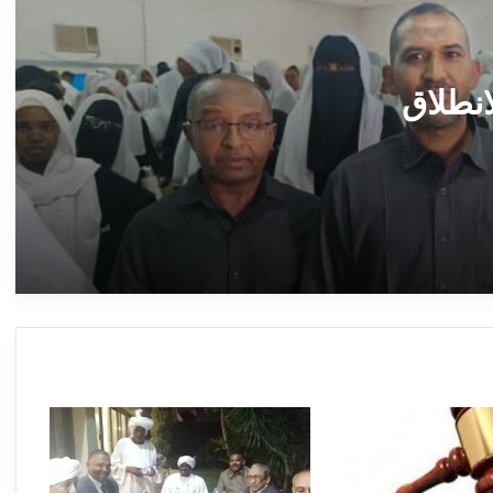
*من الوعد إلى الإنجاز.. شعار وزارة الثقافة
والإعلام “جيناكم” يعيد الحياة لمؤسسات السودان
الإعلامية والثقافية* ــ ام درمان : بعانخي برس
انطلاق
وزير الرعاية الاجتماعية يدشّن مهرجان التعايش
السلمي بالجزيرة: “الطلاب هم صُنّاع السلام وبناة
ودان
السودان الجديد” ــ ودمدني : سلمى امين
تخريج دورة متخصصة بشرطة ولاية الجزيرة ــ
ود مدني : سلمى أمين
وزير التخطيط العمراني بولاية الجزيرة يشارك
في أعمال الدورة الخامسة عشرة للمجلس
القومي للتنمية العمرانية ــ الخرطوم : ميادة
إبراهيم
بورتسودان تحتفي بعودة “مصر للطيران”: رسالة
دعم سياسي وجسر جديد لتعزيز التكامل
والتعافي الاقتصادي ــ ​ ​بواسطة 5 رحلات
أسبوعياً وإسقاط 3 ملايين دولار ديوناً.. “مصر
للطيران” تستأنف رحلاتها إلى بورتسودان
وزير مالية الجزيرة: وزارة التخطيط العمراني