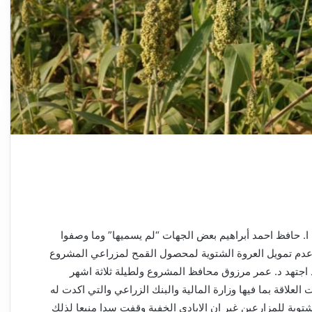
ا. حافظ احمد أبراهيم بعض الجهات “لم يسميها” وما وصفوا
عدم تمويل العروة الشتوية لمحصول القمح لمزراعي المشروع
اجتهد د. عمر مرزوق محافظ المشروع ولطيلة ثلاثة اشهر
لعلاقة بما فيها وزارة المالية والبنك الزراعي والتي اكدت له
توية للمزارعين غير ان الايادي الخفية وقفت سدا منيعا لذلك