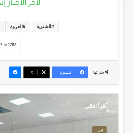
الشتوية
العروة
ماسنجر
فيسبوك
‫X
شاركها
أقرأ التالي
اخبار