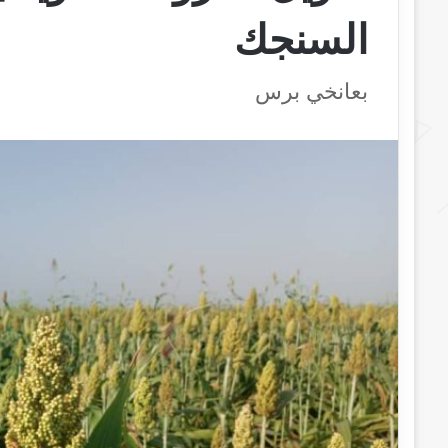
السنجك
بعانخي برس