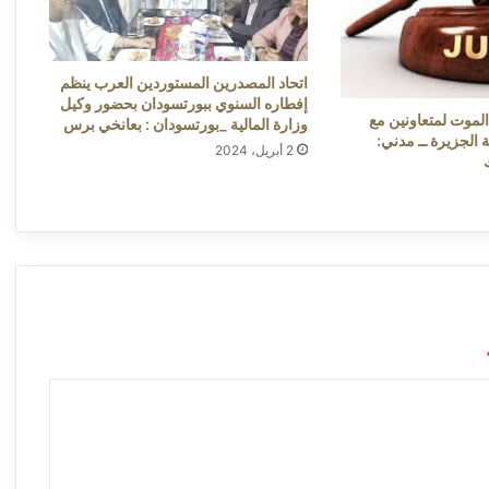
وسلطات المطار تؤكد التعافي ــ ​بورتسودان:
ساهمت بنسبة 6% فقط في الاستخدام العام
محمد مصطفى
خلال النصف الأول من 2026 ــ مدني:
عبدالوهاب السنجك
اتحاد المصدرين المستوردين العرب ينظم
إفطاره السنوي ببورتسودان بحضور وكيل
الموت لمتعاونين مع
وزارة المالية _بورتسودان : بعانخي برس
ة الجزيرة ــ مدني:
2 أبريل، 2024