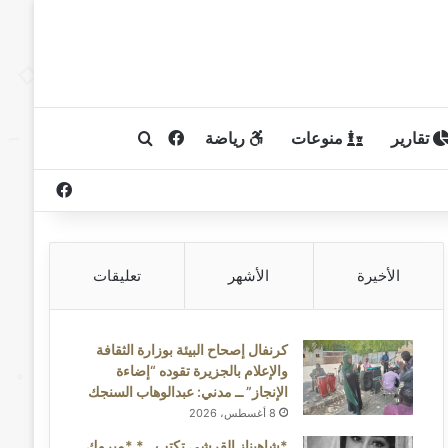
تقارير
منوعات
رياضة
فيسبوك
بحث عن
فيسبوك
الأخيرة
الأشهر
تعليقات
كرنفال إصحاح البيئة بوزارة الثقافة
والإعلام بالجزيرة تقوده “إضاءة
الإنجاز” ــ مدني: عبدالوهاب السنجك
8 أغسطس، 2026
*شاهيناز القرشي تكتب ..* *مبروك