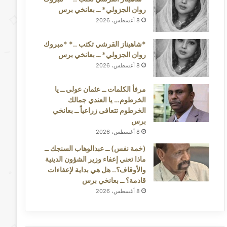
روان الجزولي* ــ بعانخي برس
8 أغسطس، 2026
*شاهيناز القرشي تكتب ..* *مبروك
روان الجزولي* ــ بعانخي برس
8 أغسطس، 2026
مرفأ الكلمات ــ عثمان عولي ــ يا
الخرطوم… يا العندي جمالك
الخرطوم تتعافى زراعياً ــ بعانخي
برس
8 أغسطس، 2026
(خمة نفس) ــ عبدالوهاب السنجك ــ
ماذا تعني إعفاء وزير الشؤون الدينية
والأوقاف؟.. هل هي بداية لإعفاءات
قادمة؟ ــ بعانخي برس
8 أغسطس، 2026