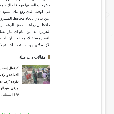
واخرجت السنتها فرحة لذلك ، مؤك
في الوقت الذي رفع بنك السودان 
“من ينادي بابعاد محافظ المشرو
حافظ ان زراعة القمح بالرغم من
الجزيرة ابدا من امام اي تيار مض
القمح مستقبلا، موضحا بان الحاجة
الازمة لاي جهة مستعدة للاستجلا
مقالات ذات صلة
كرنفال إصحاح 
الثقافة والإعل
تقوده “إضاءة ا
مدني: عبدالو
8 أغسطس، 2026