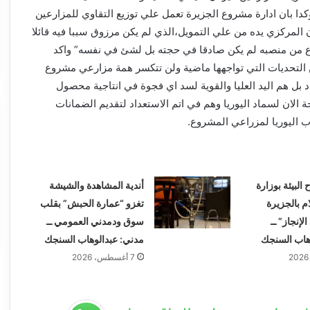
دا بان ادارة مشروع الجزيرة تعمل علي توزيع التقاوي للمزارعين
المركزي يده من علي التمويل،الذي لم يكن مرزوق سببا فيه قائلا
ع من منصبه لم يكن صادقا في حجته بل لشئ في نفسه” واكد
 التحديات التي تواجهها ماضية ولن تتكسر همة مزارعي مشروع
اد بل هم اليد العليا والقوية لسد اي فجوة في انتاجية محصول
 الان لسماد اليوريا وهم في اتم الاستعداد لتقديم الضمانات
ب اليوريا لمزراعي المشروع.
البيئة بوزارة
أندية المشاهدة والشيشة
ام بالجزيرة
تغزو “عمارة الحبش” بقلب
لإنجاز” ــ
سوق ودمدني العمومي ــ
هاب السنجك
مدني: عبدالوهاب السنجك
7 أغسطس، 2026