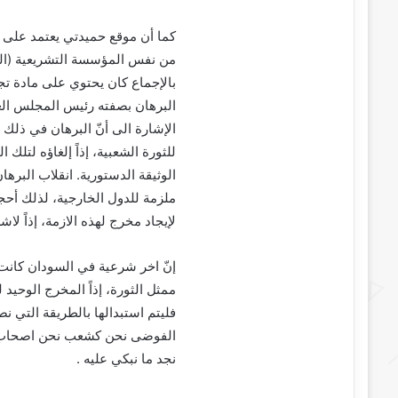
كما أن موقع حميدتي يعتمد على م
من نفس المؤسسة التشريعية (البر
بالإجماع كان يحتوي على مادة تجع
البرهان بصفته رئيس المجلس ال
الإشارة الى أنّ البرهان في ذلك 
للثورة الشعبية، إذاً إلغاؤه لت
الوثيقة الدستورية. انقلاب البرها
ملزمة للدول الخارجية، لذلك أح
لإيجاد مخرج لهذه الازمة، إذاً لا
إنّ اخر شرعية في السودان كانت ل
ممثل الثورة، إذاً المخرج الوحيد 
فليتم استبدالها بالطريقة التي نص
الفوضى نحن كشعب نحن اصحاب الش
نجد ما نبكي عليه .