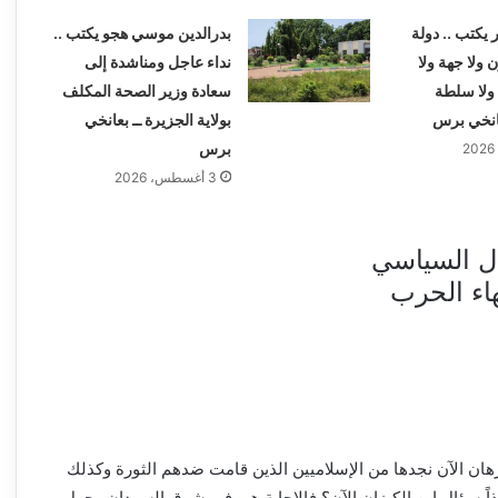
 يكتب .. دولة
بدرالدين موسي هجو يكتب ..
ن ولا جهة ولا
نداء عاجل ومناشدة إلى
ة ولا سلطة
سعادة وزير الصحة المكلف
عانخي برس
بولاية الجزيرة ــ بعانخي
برس
3 أغسطس، 2026
ال السياسي
اء الحرب
برهان الآن نجدها من الإسلاميين الذين قامت ضدهم الثورة وكذلك
ذاً سؤال اين الكيزان الآن؟ فالإجابة هي في شرق السودان وحول