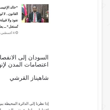
*خالد الإعيسر
القانون.. لا لو
نفوذ ولا قبيل
تُستغل* ــ ب
4 أغسطس، 2026
السودان إلى الانفص
اعتصامات المدن لإنه
شاهيناز القرشي
إذا نظرنا إلى الدائرة المحيطة ب
افتعلوا من اجل عودتهم الحرب، إ