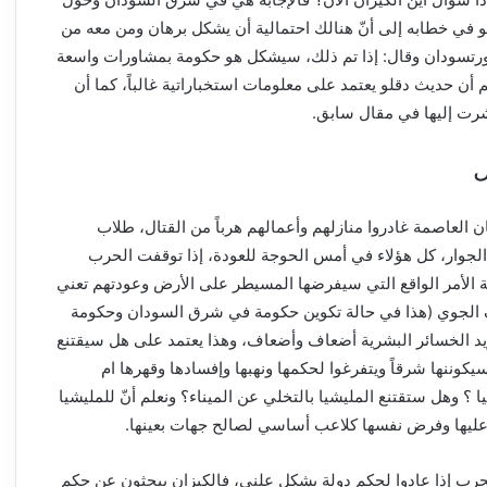
 في خطابه إلى أنّ هنالك احتمالية أن يشكل برهان ومن معه من
رتسودان وقال: إذا تم ذلك، سيشكل هو حكومة بمشاورات واسعة
أن حديث دقلو يعتمد على معلومات استخباراتية غالباً، كما أن
رت إليها في مقال سابق.
ل
 العاصمة غادروا منازلهم وأعمالهم هرباً من القتال، طلاب
جوار، كل هؤلاء في أمس الحوجة للعودة، إذا توقفت الحرب
 الأمر الواقع التي سيفرضها المسيطر على الأرض وعودتهم تعني
الجوي (هذا في حالة تكوين حكومة في شرق السودان وحكومة
يد الخسائر البشرية أضعاف وأضعاف، وهذا يعتمد على هل سيقتنع
يكوننها شرقاً ويتفرغوا لحكمها ونهبها وإفسادها وقهرها ام
 وهل ستقتنع المليشيا بالتخلي عن الميناء؟ ونعلم أنّ للمليشيا
ليها وفرض نفسها كلاعب أساسي لصالح جهات بعينها.
الحرب إذا عادوا لحكم دولة بشكل علني، فالكيزان يبحثون عن حكم