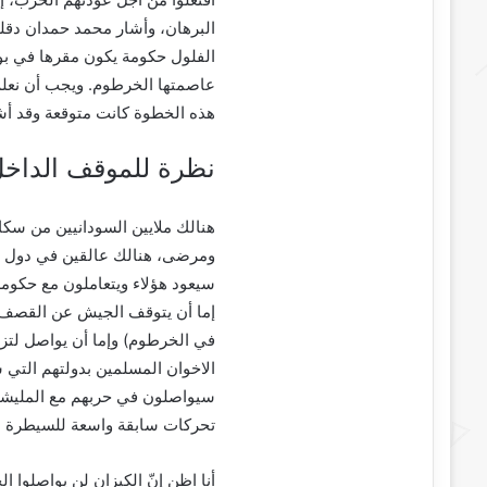
البرهان، وأشار محمد حمدان دقلو
الفلول حكومة يكون مقرها في بو
عاصمتها الخرطوم. ويجب أن نعلم 
هذه الخطوة كانت متوقعة وقد أش
نظرة للموقف الداخ
هنالك ملايين السودانيين من سكان
ومرضى، هنالك عالقين في دول ال
سيعود هؤلاء ويتعاملون مع حكومة
إما أن يتوقف الجيش عن القصف 
في الخرطوم) وإما أن يواصل لتز
الاخوان المسلمين بدولتهم التي س
سيواصلون في حربهم مع المليشيا ؟
تحركات سابقة واسعة للسيطرة ع
أنا اظن إنّ الكيزان لن يواصلوا 