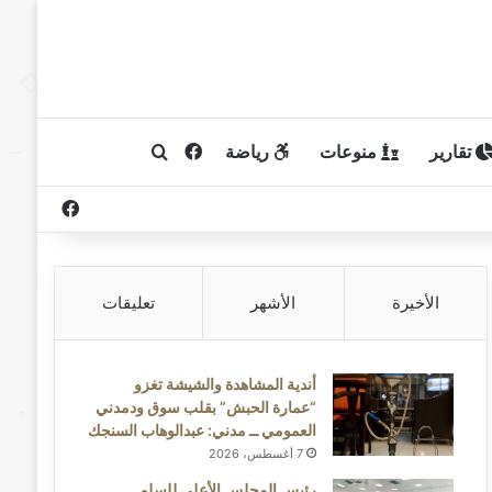
تقارير
منوعات
رياضة
فيسبوك
بحث عن
فيسبوك
الأخيرة
الأشهر
تعليقات
أندية المشاهدة والشيشة تغزو
“عمارة الحبش” بقلب سوق ودمدني
العمومي ــ مدني: عبدالوهاب السنجك
7 أغسطس، 2026
رئيس المجلس الأعلى للسلم