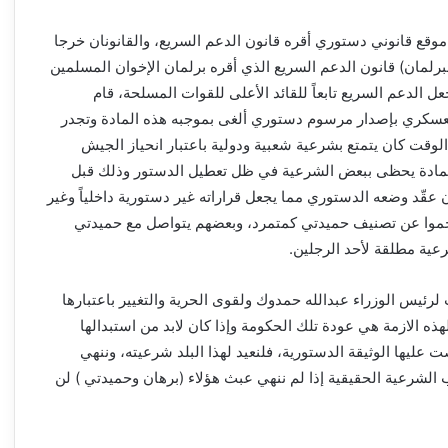
وقع قانوني دستوري أقره قانون الدعم السريع، والقانونان خرجا
لمان) قانون الدعم السريع الذي أقره برلمان الإخوان المسلمين
ل الدعم السريع تابعاً للقائد الأعلى للقوات المسلحة، قام
عسكري بإصدار مرسوم دستوري ألغى بموجبه هذه المادة وتجدر
الوقت كان يتمتع بشرعية شعبية ودولية باعتبار انحياز الجيش
لك المادة يحظى ببعض الشرعية في ظل تعطيل الدستور وذلك قبل
ن عقّد وضعه الدستوري مما يجعل قراراته غير دستورية داخلياً وغير
جموا عن تصنيف حميدتي كمتمرد، وبعضهم يتواصل مع حميدتي
شرعية مطلقة لأحد الرجلين.
رئيس الوزراء عبدالله حمدوك ولقوى الحرية والتغيير باعتبارها
لهذه الازمة هي عودة تلك الحكومة وإذا كان لابد من استبدالها
ت عليها الوثيقة الدستورية، فلنعيد لهذا البلد شرعيته، وننهي
رعية الحقيقية إذا لم ننهي عبث هؤلاء (برهان وحميدتي ) لن