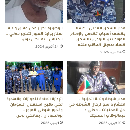
مدير السجل المدني بكسلا
ابوضريرة تحرير مدن وقري ولاية
يكشف أسباب تكدس وازدحام
سنار بوابة العبور لتحرير مدني ــ
المواطنين اليومي بالسجل ــ
المناقل : بعانخي برس
كسلا صديق العاقب علقم
24 أكتوبر، 2024
24 مايو، 2025
مدير شرطة ولاية الجزيرة..
الإدارة العامة للجوازات والهجرة
انتشار واسع لرجال الشرطة في
تحي ذكرى استقلال السودان
كل المحليات ــ مدني :
وتكرم شرطي المرور ــ
عبدالوهاب السنجك
بورتسودان : بعانخي برس
10 فبراير، 2025
1 يناير، 2025