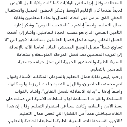
المعطاءة، وقال إنها ملتقى للولايات كما كانت ولاية النيل الأبيض
قديماً عندما كان الإقليم الأوسط. وشكر الحضور الجميل والاستقبال
الحفي الذي تم من قبل اتحاد العمال واتحاد المعلمين ونقابة
عمال التعليم، واصفاً إياهم بـ “المنتخب القومي”. وشكر إدارة
التأمين الصحي الذي هو عصب الحياة للعاملين، وأشار إلى أهمية
العمل النقابي وعودته لحل قضايا العاملين ومناقشة الأجور التي “لا
تساوي شيئاً” مقابل الوضع المعيشي الماثل أمامنا الآن، بالإضافة
إلى تدريب المعلمين بعد فصل المرحلة المتوسطة واستعادة
المدينة الطبية والصناديق الخيرية التي تمثل حياة مجتمعية
للعاملين بالتعليم.
​ورحب رئيس نقابة عمال التعليم بالسودان المكلف، الأستاذ رضوان
آدم محمد، بالحاضرين، وقال إن الدعوة جاءت في زمانها ومكانها،
واصفاً إياها بـ “بداية الانطلاقة للعمل النقابي”. وأشاد بالقوات
المسلحة والقوات المساندة لها والسلطات الأمنية التي عملت على
بسط الأمن والسلام، وكانت سبباً في استقرار التعليم. وقال إن هذا
اللقاء سيناقش عدداً من القضايا التي تخص عمال التعليم؛
كالأجور، الاستحقاقات، المدينة الطبية، المطبعة الخاصة بالتعليم،