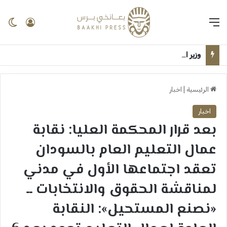
القائمة
تسجيل 
ال
وزير الرعاية الاجتماعية بولاية الجزيرة يستقبل الوزير الاتحادي بقصر الضيافة ــ ودمدني : سلمى امين
الرئيسية
|
اخبار
اخبار
​بعد قرار المحكمة العليا: نقابة
عمال التعليم العام بالسودان
تعقد اجتماعها الأول في مدني
لمناقشة الحقوق والانتخابات ــ ​
«نصنع المستحيل»: النقابة