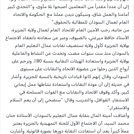
إلى أن عدداً مقدراً من المعلمين أصبحوا بلا مأوى، و”التحدي كبير
أمامنا والعمل شاق، وسيكون ديدن عملنا مع الحكومة والاتحاد
العام لعمال السودان للمطالبة بالحقوق.”
​من جانبه، رحب الأمين العام للاتحاد العام لعمال ولاية الجزيرة،
الأستاذ حافظ ميرغني، بالضيوف، وعبر عن سعادته بانعقاد الاجتماع
بولاية الجزيرة كأول ولاية تستضيف نقابات عمال التعليم العام
بالسودان منذ ست سنوات مضت. وتحدث عن النشاط والفاعلية
بولاية الجزيرة واستعادة الهيئات النقابية بنسبة 80٪. وترحم على
أرواح الذين رحلوا من عضوية الاتحاد والنقابات على مستوى
السودان، وقال إنهم كانوا قيادات تاريخية بالنسبة للجزيرة. وأشار
في حديثه إلى أن عودة النقابات واستعادة نشاطها عمل إيجابي
كبير، وأكد وقوف الاتحاد والنقابات مع القوات المسلحة في
الاستنفار، القوافل، والتدريب، وقال: “سنضحي إلى أن يعم السلام
والاستقرار.”
​وأضافت أمينة المال بنقابة عمال التعليم بالسودان، الأستاذة حنان
محمد السيد، أن الاجتماع الأول للجنة التمهيدية بالجزيرة يعتبر
عملاً كبيراً بعد أن استعادت النقابة دورها بصورة قانونية. وأشارت