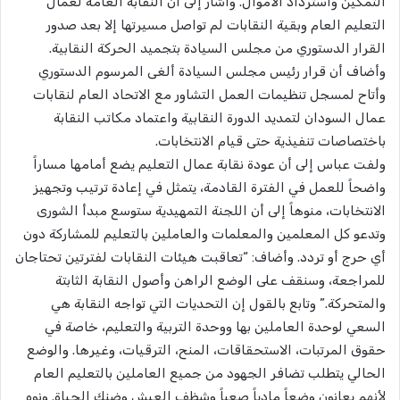
التمكين واسترداد الأموال. وأشار إلى أن النقابة العامة لعمال
التعليم العام وبقية النقابات لم تواصل مسيرتها إلا بعد صدور
القرار الدستوري من مجلس السيادة بتجميد الحركة النقابية.
وأضاف أن قرار رئيس مجلس السيادة ألغى المرسوم الدستوري
وأتاح لمسجل تنظيمات العمل التشاور مع الاتحاد العام لنقابات
عمال السودان لتمديد الدورة النقابية واعتماد مكاتب النقابة
باختصاصات تنفيذية حتى قيام الانتخابات.
​ولفت عباس إلى أن عودة نقابة عمال التعليم يضع أمامها مساراً
واضحاً للعمل في الفترة القادمة، يتمثل في إعادة ترتيب وتجهيز
الانتخابات، منوهاً إلى أن اللجنة التمهيدية ستوسع مبدأ الشورى
وتدعو كل المعلمين والمعلمات والعاملين بالتعليم للمشاركة دون
أي حرج أو تردد. وأضاف: “تعاقبت هيئات النقابات لفترتين تحتاجان
للمراجعة، وسنقف على الوضع الراهن وأصول النقابة الثابتة
والمتحركة.” وتابع بالقول إن التحديات التي تواجه النقابة هي
السعي لوحدة العاملين بها ووحدة التربية والتعليم، خاصة في
حقوق المرتبات، الاستحقاقات، المنح، الترقيات، وغيرها. والوضع
الحالي يتطلب تضافر الجهود من جميع العاملين بالتعليم العام
لأنهم يعانون وضعاً مادياً صعباً وشظف العيش وضنك الحياة. ونوه