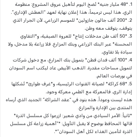
1. *48 مليار جنيه* تُضخ اليوم لتأهيل عروق المشروع: منظومة
الري. هذا ليس ترميماً، هذا إعلان نهاية لعهد “العطش الإداري”.
2. *200 ألف جالون جازولين* للموسم الزراعي. لأن الجرار الذي
يتوقف، يتوقف معه وطن.
3. *50 ألف طن مدخلات إنتاج* للعروة الصيفية، و*التقاوي
المحسنة* عبر البنك الزراعي وبنك المزارع. فلا زراعة بلا مدخل، ولا
سيادة بلا تقاوي.
4. *100 ألف فدان قطن* بتمويل بنك المزارع، مع دخول شركات
لتمويل مساحات مقدرة. الذهب الأبيض عاد ليكتب اسم السودان
في بورصات العالم.
5. *68 كراكة* لصيانة القنوات الرئيسية، و*غرف طوارئ* تُشكلها
إدارة الري. فالمعركة مع الطمي معركة وجود.
هذه ليست وعوداً. هذه بنود في “عقد الشراكة” الجديد الذي أرساه
المنتدى بين الإدارة والمزارع.
*ثانياً: الأمر السيادي من وادي شعير: ازرعوا كل مسلسل الذرة*
قالها المحافظ بوضوح لا يقبل التأويل: *”أهمية زراعة كل مسلسل
الذرة لتأمين الغذاء لكل أهل السودان”*.