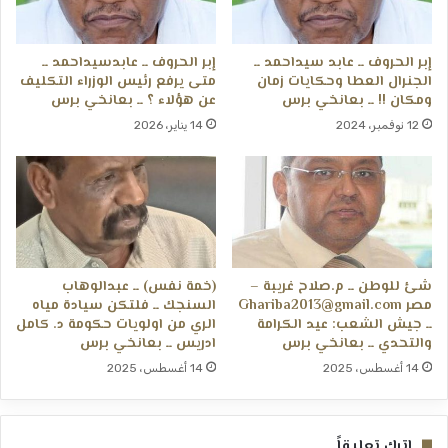
إبر الحروف ــ عابد سيداحمد ــ
إبر الحروف ــ عابدسيداحمد ــ
الجنرال العطا وحكايات زمان
متى يرفع رئيس الوزراء التكليف
ومكان !! ــ بعانخي برس
عن هؤلاء ؟ ــ بعانخي برس
12 نوفمبر، 2024
14 يناير، 2026
شئ للوطن ــ م.صلاح غريبة –
(خمة نفس) ــ عبدالوهاب
مصر Ghariba2013@gmail.com
السنجك ــ فلتكن سيادة مياه
ــ جيش الشعب: عيد الكرامة
الري من اولويات حكومة د. كامل
والتحدي ــ بعانخي برس
ادريس ــ بعانخي برس
14 أغسطس، 2025
14 أغسطس، 2025
اترك تعليقاً