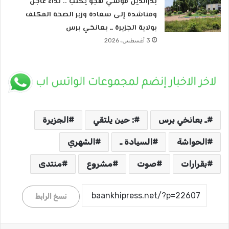
بدرالدين موسي هجو يكتب .. نداء عاجل
ومناشدة إلى سعادة وزير الصحة المكلف
بولاية الجزيرة ــ بعانخي برس
3 أغسطس، 2026
ـ بعانخي برس
: حين يلتقي
الجزيرة
الحواشة
السيادة ـ
الشهري
بقرارات
صوت
مشروع
منتدى
نسخ الرابط