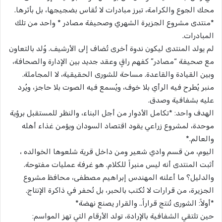
محك الجوع والكرامة، تبرز مبادرات لا تُقاس بضجيجها، بل بأثرها.
*منتدى مشروع الجزيرة الشهري وصحيفة مصادر * واحد من تلك
المبادرات.
لم يولد المنتدى ليكون ندوة أخرى تُضاف إلى الأرشيف. وُلد بالتعاون
مع صحيفة “مصادر” كفهم راقٍ وعقد جديد بين الإدارة والصحافة،
وبين القيادة والقاعدة. مساحة للشورى الحقيقية، لا المجاملة.
منبر يُطرح فيه الرأي بلا خوف، ويُسمع فيه الصوت بلا حاجز، ويُرد
عليه بشفافية وصدق.
الهدف واحد: *تكامل الأدوار من أجل البناء، والنظر للمستقبل برؤية
موحدة، لمشروع زراعي يقود اقتصاد السودان ويؤمن غذاء أهله
والعالم.*
اليوم، من قسم وادي شعير ومن داخل قرية شلعوها الخوالده ،
أثبت المنتدى أنه ليس منبراً للكلام. هو غرفة عمليات مفتوحة.
والدليل؟ ما أعلنه المهندس إبراهيم مصطفى، محافظ مشروع
الجزيرة، من قرارات لا تُكتب بالحبر، بل تُحفر في ذاكرة الإنتاج.
*أولاً: الشورى تُنتج قراراً.. والقرار يصنع نهضة*
حين تلتقي الشفافية بالإرادة، تولد الأرقام التي تهز المواسم: