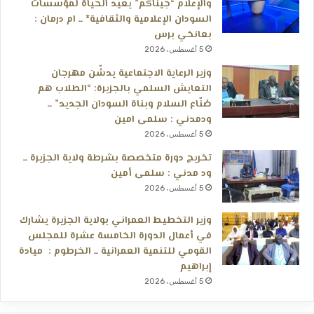
والإعلام “جيناكم” يعيد الحياة لمؤسسات
السودان الإعلامية والثقافية* ــ ام درمان :
بعانخي برس
5 أغسطس، 2026
وزير الرعاية الاجتماعية يدشّن مهرجان
التعايش السلمي بالجزيرة: “الطلاب هم
صُنّاع السلام وبناة السودان الجديد” ــ
ودمدني : سلمى امين
5 أغسطس، 2026
تخريج دورة متخصصة بشرطة ولاية الجزيرة ــ
ود مدني : سلمى أمين
5 أغسطس، 2026
وزير التخطيط العمراني بولاية الجزيرة يشارك
في أعمال الدورة الخامسة عشرة للمجلس
القومي للتنمية العمرانية ــ الخرطوم : ميادة
إبراهيم
5 أغسطس، 2026