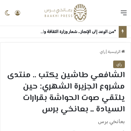
القائمة
تسجيل 
ال
*من الوعد إلى الإنجاز.. شعار وزارة الثقافة والإعلام “جيناكم” يعيد الحياة لمؤسسات السودان الإعلامية والثقافية* ــ ام درمان : بعانخي برس
الرئيسية
|
راي
راي
الشافعي طاشين يكتب .. منتدى
مشروع الجزيرة الشهري: حين
يلتقي صوت الحواشة بقرارات
السيادة ــ بعانخي برس
بعانخي برس