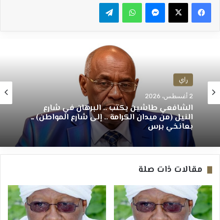
ماسنجر
واتساب
تيلقرام
راي
2 أغسطس، 2026
الشافعي طاشين يكتب .. البرهان في شارع
النيل (من ميدان الكرامة .. إلى شارع المواطن) ــ
بعانخي برس
مقالات ذات صلة