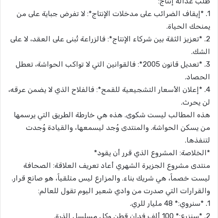
طلب عدالة إنتاج:
1. *إيقاف الضرائب على مدخلات الإنتاج*: لا تفرض جباية على من
يمنحك الحياة.
2. *تعزيز الثقة بين شركاء الإنتاج*: فالزراعة تُبنى على العقد، لا على
الشك.
3. *تعديل قانون 2005*: فالقوانين التي لا تواكب الحواشة، تعطل
الحصاد.
4. *إعلان الأسعار التشجيعية للقمح*: فالفلاح الذي لا يضمن عرقه،
لن يحرث.
هذه المطالب ليست شكوى. هذه هي خارطة الطريق التي يرسمها
من يسكن الحواشة. والمنتدى وُجد ليسمعها، والقيادة وُجدت
لتنفذها.
*الخلاصة: المشروع الذي قرر أن يقود*
منتدى مشروع الجزيرة الشهري أعاد تعريف العلاقة: الصحافة
ليست خصماً، هي شريك بناء. والمزارع ليس متلقياً، هو صانع قرار.
والقرارات التي صدرت من وادي شعير اليوم تقول للعالم:
1. *سنروي:* 48 مليار للري.
2. *سنزرع:* 100 ألف فدان قطن وكل مسلسل الذرة.