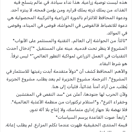
هذه ليست توصية زراعية. هذا نداء سيادة. في عالم يتسلح فيه
الغذاء، من يملك ذرته يملك قراره. ومن يؤمن قمحه، لا يبتزه أحد.
ودعوة المحافظ للالتزام بالدورة الزراعية والتركيبة المحصولية هي
دعوة للانضباط. فالفوضى في الحواشة، فوضى في الميناء، وفوضى
في الموائد.
*ثالثاً: من الحواشة إلى العالم.. التقنية والمستثمر على الأبواب*
المشروع لا ينظر تحت قدميه. عينه على المستقبل. *”إدخال أحدث
التقنيات في العمل الزراعي لمواكبة التطور العالمي”* ليس ترفاً.
هو شرط البقاء.
والأهم: المحافظ كشف أن *دولاً متقدمة أبدت رغبتها للاستثمار في
المشروع*. الترجمة: مشروع الجزيرة لم يعد يطلب. مشروع الجزيرة
يُطلب. من أراد أمناً غذائياً، فليأتِ إلى هنا.
ولأن الحرب لها جنودها، أعلن عن *سد النقص في المفتشين
وخفراء الترع*، و*استلام تركتورات من منظمة الأغذية العالمية*.
فلا نهضة بلا جهاز إداري متماسك، ولا إنتاج بلا آلة تدور.
*رابعاً: صوت القاعدة يرسم السياسات*
قيمة المنتدى الحقيقية ظهرت عندما تكلم المزارع. لم يطلب إعانة.