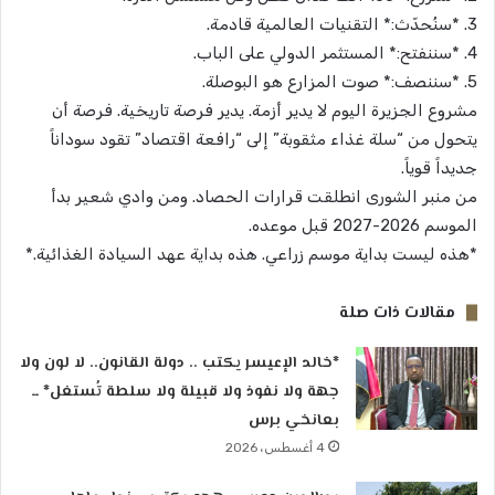
3. *سنُحدّث:* التقنيات العالمية قادمة.
4. *سننفتح:* المستثمر الدولي على الباب.
5. *سننصف:* صوت المزارع هو البوصلة.
مشروع الجزيرة اليوم لا يدير أزمة. يدير فرصة تاريخية. فرصة أن
يتحول من “سلة غذاء مثقوبة” إلى “رافعة اقتصاد” تقود سوداناً
جديداً قوياً.
من منبر الشورى انطلقت قرارات الحصاد. ومن وادي شعير بدأ
الموسم 2026-2027 قبل موعده.
*هذه ليست بداية موسم زراعي. هذه بداية عهد السيادة الغذائية.*
مقالات ذات صلة
*خالد الإعيسر يكتب .. دولة القانون.. لا لون ولا
جهة ولا نفوذ ولا قبيلة ولا سلطة تُستغل* ــ
بعانخي برس
4 أغسطس، 2026