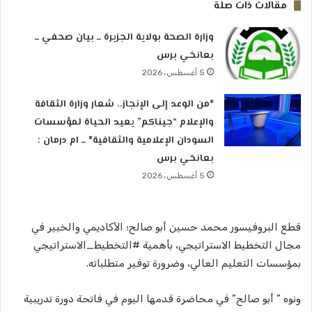
مقالات ذات صلة
وزارة الصحة بولاية الجزيرة ــ بيان صحفي ــ
بعانخي برس
5 أغسطس، 2026
*من الوعد إلى الإنجاز.. شعار وزارة الثقافة
والإعلام “جيناكم” يعيد الحياة لمؤسسات
السودان الإعلامية والثقافية* ــ ام درمان :
بعانخي برس
5 أغسطس، 2026
قطع البروفيسور محمد حسين أبو صالح؛ الأكاديمي والخبير في
مجال التخطيط الاستراتيجي، بأهمية #التخطيط_الاستراتيجي
بمؤسسات التعليم العالي، وضرورة توفير متطلباته.
ونوه ” أبو صالح” في محاضرة قدمها اليوم في فاتحة دورة تدريبية