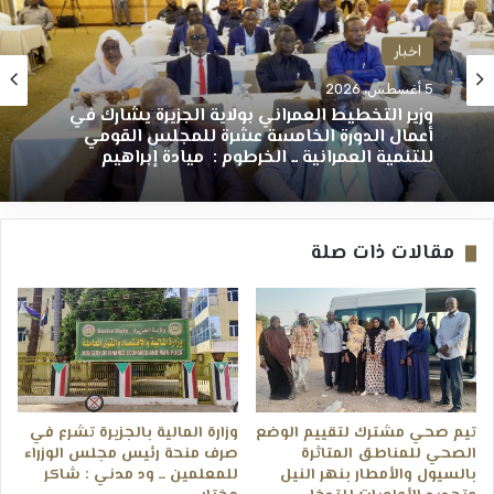
اخبار
5 أغسطس، 2026
وزير التخطيط العمراني بولاية الجزيرة يشارك في
أعمال الدورة الخامسة عشرة للمجلس القومي
للتنمية العمرانية ــ الخرطوم : ميادة إبراهيم
مقالات ذات صلة
تيم صحي مشترك لتقييم الوضع
وزارة المالية بالجزيرة تشرع في
الصحي للمناطق المتاثرة
صرف منحة رئيس مجلس الوزراء
بالسيول والأمطار بنهر النيل
للمعلمين ــ ود مدني : شاكر