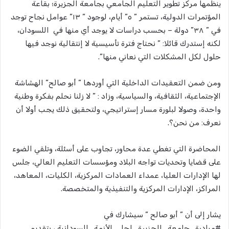
ينظمها مركز تطوير التعليم الجامعي بجامعة الجزيرة؛ بقاعة
المؤتمرات الدولية، تستمر ” ٥” أيام، لوجود ” ١٣” عوامل نجاح توجد
في ” ٣٨” دولة – بحسب دراسات لا يوجد أي منها في اللسودان،
لكنه إستدرك قائلا: ” نحتاج فترة تأسيسية لا إنتقالية نوجد فيها
حلول لكل المشكلات التي نعاني منها”.
ومن ضمن التعقيدات الداخلية التي أوردها ” أبو صالح” الهشاشة
الإجتماعية، الثقافية، والسياسية، وزاد : ” لا زلنا نحلم بفكرة وطنية
واحدة، وصولا لبلورة مسار إستراتيجي، ولتحقيق ذلك يجب أولا أن
نعرف: من نحن؟.
المحاضرة التي تغطي عدة محاور، تجاوب على أسئلة، وتلقي الضوء
على قضايا وتحديات تواجه البلاد ومؤسسات التعليم العالي، جلس
لها الإدارات العليا، عمداء العمادات المركزية، الكليات، المعاهد،
المراكز، الإدارات المركزية والتنفيذية والمتخصصة.
يشار إلى أن ” أبو صالح ” سيشارك في
#مبادرة_جامعة_الجزيرة_لحل_الأزمة_السودانية ، بتقديم