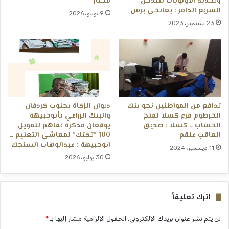
وتحديد الأولويات للتدخل
مختار
السريع الدامر : بعانخي برس
9 يونيو، 2026
23 سبتمبر، 2023
تدافع من المواطنين نحو بنك
ديوان الزكاة بجنوب كردفان
الخرطوم فرع كسلا لفتح
والبنك الزراعي بأبوجبيهة
الحساب ــ كسلا : صديق
يوقعان مذكرة تفاهم لتمويل
العاقب علقم
100 “تكتك” لمعاشي التعليم ــ
ابوجبيهة : عبدالوهاب السنجك
11 ديسمبر، 2024
30 يوليو، 2026
اترك تعليقاً
لن يتم نشر عنوان بريدك الإلكتروني.
الحقول الإلزامية مشار إليها بـ
*