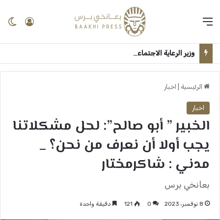
القائمة
تسجيل 
ال
وزير الرعاية الاجتماعية يدشّن مهرجان التعايش السلمي بالجزيرة: “الطلاب هم صُنّاع السلام وبناة السودان الجديد” ــ ودمدني : سلمى امين
الرئيسية
|
اخبار
اخبار
الخبير ” أبو صالح”: لحل مشكلاتنا
يجب أولا أن نعرف من نحن؟ _
مدني : شاكرمختار
بعانخي برس
8 نوفمبر، 2023
0
121
دقيقة واحدة