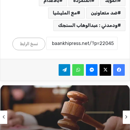
المؤبد
المتمردة
بالاعدام
ضد متعاونين
مع المليشيا
ودمدني : عبدالوهاب السنجك
نسخ الرابط
ماسنجر
واتساب
تيلقرام
قضايا وحوادث
قضايا وحوادث
8 مايو، 2026
9 مايو، 2026
لجنة حصر وترخيص وتفتيش الشقق المفروشة