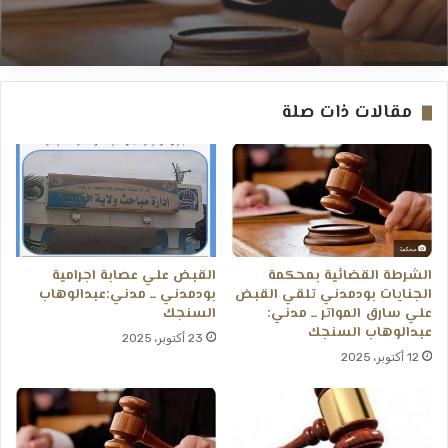
تلقي القبض على متهمين تحت المواد 151و154ــ
مدني : بعانخي برس
مستثمر يحتال على مواطنة ويورطها في بلاغ
مقالات ذات صلة
غامض “من سرير المرض إلى الحبس.. تفاصيل
غامضة في قضية احتيال بطلها مستثمر
بعطبرة.” ــ “استغاثة مواطنة مريضة بوزير العدل:
وقعتُ ضحية احتيال والمباحث تلاحقني بلا غطاء
قانوني.” ــ عطبرة : بعانخي برس
الشرطة القضائية بمحكمة
القبض علي عصابة اجرامية
الجنايات بودمدني تلقي القبض
بودمدني ــ مدني:عبدالوهاب
علي سارق المواتر ــ مدني:
السنجك
عبدالوهاب السنجك
23 أكتوبر، 2025
12 أكتوبر، 2025