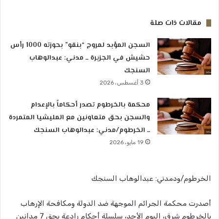
مقالات ذات صلة
السجن المؤبد لمروج “بنقو” بحوزته 1000 رأس
حشيش في الجزيرة ــ مدني: عبدالوهاب
السنجك
3 أغسطس، 2026
محكمة بالخرطوم تصدر أحكاماً بالإعدام
والسجن بحق متعاونين مع المليشيا المتمردة
ــ الخرطوم/مدني: عبدالوهاب السنجك
19 مايو، 2026
الخرطوم/ودمدني: عبدالوهاب السنجك
أصدرت محكمة الجرائم الموجهة ضد الدولة ومكافحة الإرهاب
بالخرطوم شرق، اليوم الأحد، سلسلة أحكام رادعة بحق 7 مدانين