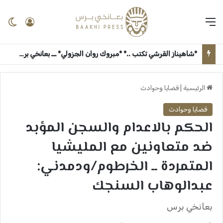
القائمة
تسجيل 
ال
*شاهيناز القرشي تكتب ..* *مبروك روان الجزولي* ــ بعانخي برس
الرئيسية
|
قضايا وحوادث
قضايا وحوادث
الحكم بالاعدام والسجن المؤبد
ضد متعاونين مع المليشيا
المتمردة ــ الخرطوم/ودمدني:
عبدالوهاب السنجك
بعانخي برس