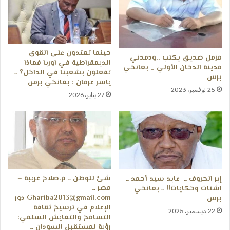
حينما تعتدون على القوى
مزمل صديق يكتب ..ودمدني
الديمقراطية في اوربا فماذا
مدينة الدخان الأولي _ بعانخي
تفعلون بشعبنا في الداخل؟ ــ
برس
ياسر عرمان : بعانخي برس
25 نوفمبر، 2023
27 يناير، 2026
شئ للوطن ــ م.صلاح غريبة –
إبر الحروف ــ عابد سيد أحمد ــ
مصر ــ
اشتات وحكايات!! ــ بعانخي
Ghariba2013@gmail.com دور
برس
الإعلام في ترسيخ ثقافة
22 ديسمبر، 2025
التسامح والتعايش السلمي:
رؤية لمستقبل السودان ــ