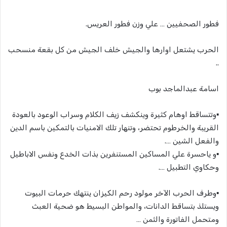
فطور الصحفيين … علي وزن فطور العريس.
الحرب يشتعل اوارها والجيش خلف الجيش من كل بقعة منسحب
..
اسامة عبدالماجد بوب
▪️وتتساقط اوهام كثيرة وينكشف زيف الكلام وسراب الوعود بالعودة
القريبة والخرطوم تحتضر، وتنهار تلك الامنيات بالتمكين باسم الدين
والفعل الشين ….
▪️و ياحسرة علي المساكين المستنفرين بذات الخدع ونفس الاباطيل
وحكاوي التطبيل ….
▪️وطرف الحرب الآخر مولود رحم الكيزان ينتهك حرمات البيوت
ويستلذ بتساقط الدانات، والمواطن البسيط هو ضحية العبث
ومتحمل الفاتورة والثمن …