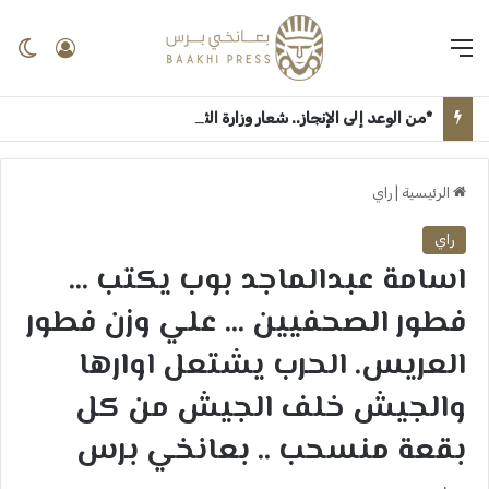
القائمة
تسجيل 
ال
*من الوعد إلى الإنجاز.. شعار وزارة الثقافة والإعلام “جيناكم” يعيد الحياة لمؤسسات السودان الإعلامية والثقافية* ــ ام درمان : بعانخي برس
الرئيسية
|
راي
راي
اسامة عبدالماجد بوب يكتب …
فطور الصحفيين … علي وزن فطور
العريس. الحرب يشتعل اوارها
والجيش خلف الجيش من كل
بقعة منسحب .. بعانخي برس