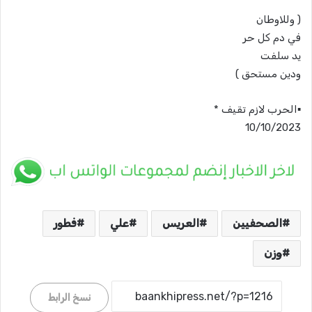
( وللاوطان
في دم كل حر
يد سلفت
ودين مستحق )
▪️الحرب لازم تقيف *
10/10/2023
الصحفيين
العريس
علي
فطور
وزن
نسخ الرابط