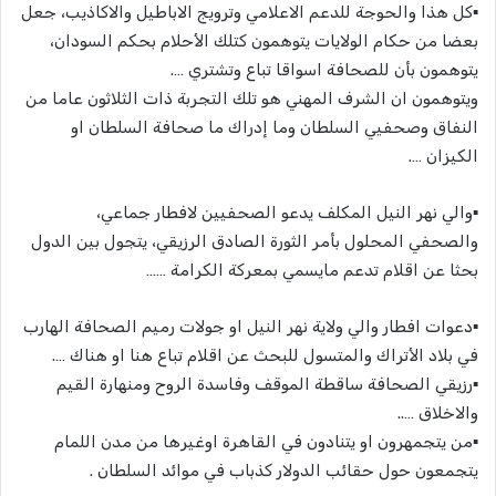
▪️كل هذا والحوجة للدعم الاعلامي وترويج الاباطيل والاكاذيب، جعل
بعضا من حكام الولايات يتوهمون كتلك الأحلام بحكم السودان،
يتوهمون بأن للصحافة اسواقا تباع وتشتري ….
ويتوهمون ان الشرف المهني هو تلك التجربة ذات الثلاثون عاما من
النفاق وصحفيي السلطان وما إدراك ما صحافة السلطان او
الكيزان ….
▪️والي نهر النيل المكلف يدعو الصحفيين لافطار جماعي،
والصحفي المحلول بأمر الثورة الصادق الرزيقي، يتجول بين الدول
بحثا عن اقلام تدعم مايسمي بمعركة الكرامة ……
▪️دعوات افطار والي ولاية نهر النيل او جولات رميم الصحافة الهارب
في بلاد الأتراك والمتسول للبحث عن اقلام تباع هنا او هناك ….
▪️رزيقي الصحافة ساقطة الموقف وفاسدة الروح ومنهارة القيم
والاخلاق …..
▪️من يتجمهرون او يتنادون في القاهرة اوغيرها من مدن اللمام
يتجمعون حول حقائب الدولار كذباب في موائد السلطان .