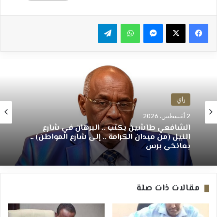
ماسنجر
واتساب
تيلقرام
راي
2 أغسطس، 2026
الشافعي طاشين يكتب .. البرهان في شارع
النيل (من ميدان الكرامة .. إلى شارع المواطن) ــ
بعانخي برس
مقالات ذات صلة