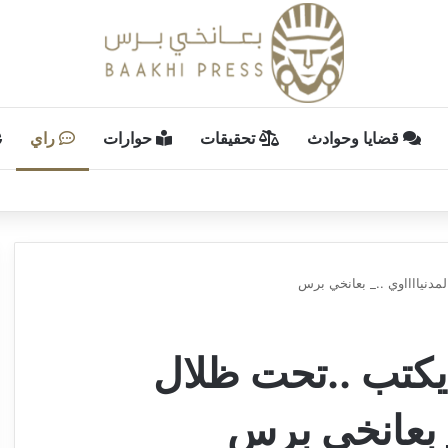
قضايا وحوادث
تحقيقات
حوارات
راي
دنيااااوي .._ بعانخي برس
يكتب ..تحت ظلال
_ بعانخي برس