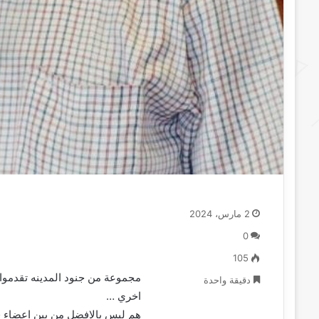
2 مارس، 2024
0
105
مجموعة من جنود المدينه تقدموا 
دقيقة واحدة
اخري …
هم ليس بالافضل من بين اعضاء ق