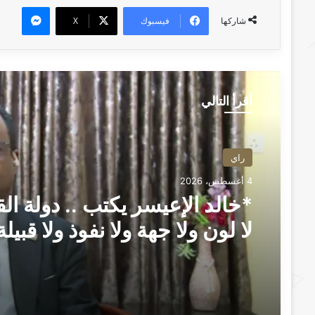
ماسنجر
فيسبوك
‫X
شاركها
أقرأ التالي
راي
4 أغسطس، 2026
*خالد الإعيسر يكتب .. دولة الق
لا لون ولا جهة ولا نفوذ ولا قبيلة
سلطة تُستغل* ــ بعانخي برس