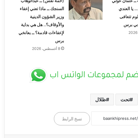
 ــ عثمان عولي
(خمة نفس) ــ عبدالوهاب
… يا العندي
السنجك ــ ماذا تعني إعفاء
وم تتعافى
وزير الشؤون الدينية
انخي برس
والأوقاف؟.. هل هي بداية
لإعفاءات قادمة؟ ــ بعانخي
برس
8 أغسطس، 2026
تحت
ظلال
*خالد الإعيسر يكتب .. دولة القانون.. لا لون ولا
جهة ولا نفوذ ولا قبيلة ولا سلطة تُستغل* ــ
بعانخي برس
نسخ الرابط
بدرالدين موسي هجو يكتب .. نداء عاجل
ومناشدة إلى سعادة وزير الصحة المكلف بولاية