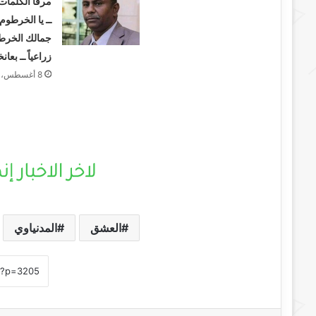
مرفأ الكلمات
ــ يا الخرطوم
جمالك الخرط
زراعياً ــ بع
8 أغسطس، 2026
العشق
المدنياوي