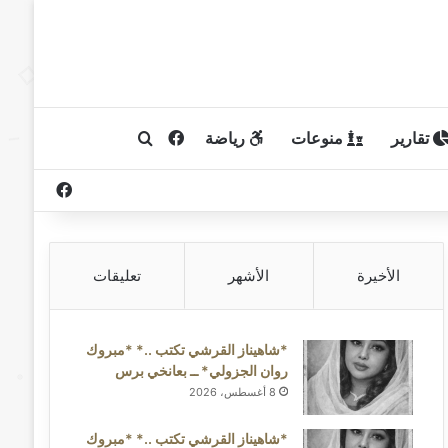
تقارير
منوعات
رياضة
فيسبوك
بحث عن
فيسبوك
الأخيرة
الأشهر
تعليقات
*شاهيناز القرشي تكتب ..* *مبروك
روان الجزولي* ــ بعانخي برس
8 أغسطس، 2026
*شاهيناز القرشي تكتب ..* *مبروك