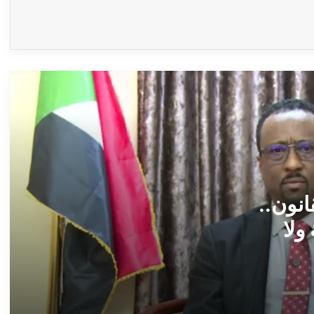
الجزيرة ــ بعانخي برس
(خمة نفس) ــ عبدالوهاب السنجك ــ ولاية
الجزيرة ما بين بيع الأراضي وضياع الاستثمارات
ــ بعانخي برس
الشافعي طاشين يكتب .. البرهان في شارع
النيل (من ميدان الكرامة .. إلى شارع المواطن)
ــ بعانخي برس
*شاهيناز القرشي* تكتب..*إلى ملحدة* ــ
بعانخي برس
انون..
 ولا
حرف ومعني ــ منى حمزة ــ مدني ولدت
شامخة ــ بعانخي برس
مرفأ الكلمات ــ عثمان عولي ــ السقوط من
أعلى الدرجات ــ بعانخي برس