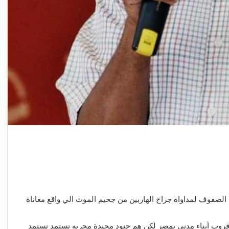
الصفوف لمداواة جراح الهاربين من جحيم الموت الي واقع معاناة
روب أبناء مدني بمصر لكن هم جنود مجندة مجربه تستمد تستمد