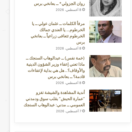
روان الجزولي* ــ بعانخي برس
8 أغسطس، 2026
مرفأ الكلمات ــ عثمان عولي ــ يا
الخرطوم… يا العندي جمالك
الخرطوم تتعافى زراعياً ــ بعانخي
برس
8 أغسطس، 2026
(خمة نفس) ــ عبدالوهاب السنجك ــ
ماذا تعني إعفاء وزير الشؤون الدينية
والأوقاف؟.. هل هي بداية لإعفاءات
قادمة؟ ــ بعانخي برس
8 أغسطس، 2026
أندية المشاهدة والشيشة تغزو
“عمارة الحبش” بقلب سوق ودمدني
العمومي ــ مدني: عبدالوهاب السنجك
7 أغسطس، 2026