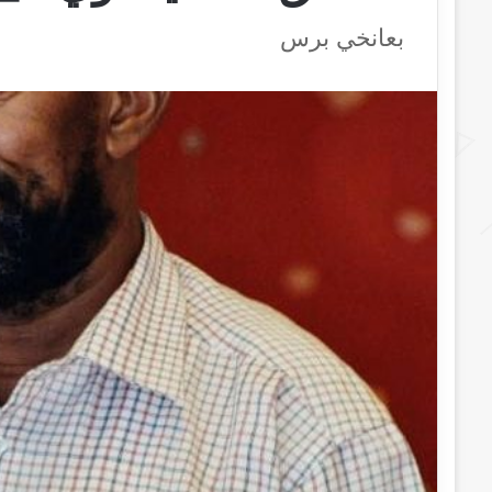
بعانخي برس