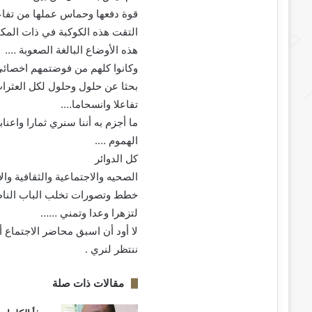
قوة دفعها وحماس عملها من تفا
التقت هذه الكوكبة في ذات المك
هذه الأوضاع البالغة الصعوبة ….
وكانوا كلهم من فوضتمهم اخصائي
بحثا عن حلول وحلول لكل العثرات
تفاعلا وانسحاما….
ما أجزم به أننا سنري ثمارا واعنا
الهموم ….
كل الدوائر
الصحيه والاجتماعية والثقافية وال
خطط وتصورات تخلب الباب الناظر
لتزهرا وعدا وتمني ……
لا أود أن اسبق محاضر الاجتماع أ
ننتظر لنري .
مقالات ذات صلة