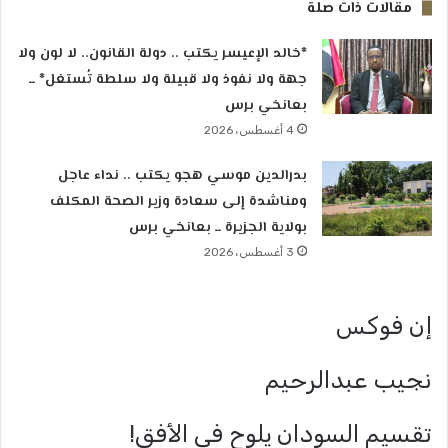
مقالات ذات صلة
*خالد الإعيسر يكتب .. دولة القانون.. لا لون ولا
جهة ولا نفوذ ولا قبيلة ولا سلطة تُستغل* ــ
بعانخي برس
4 أغسطس، 2026
بدرالدين موسي هجو يكتب .. نداء عاجل
ومناشدة إلى سعادة وزير الصحة المكلف
بولاية الجزيرة ــ بعانخي برس
3 أغسطس، 2026
إن فوكس
نجيب عبدالرحيم
تقسيم السودان يلوح في الأفق!