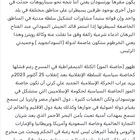
يكون مقرها بورتسودان يعني أننا نتجه نحو سيناريوهات حدثت في
دول أخرى بوجود طرفين يسيطران على مناطق مختلفة في بلد
واحد وإن قواته ستبدأ مشاورات لتشكيل سلطة مدنية في المناطق
الخاضعة لسيطرتها إذا استمر قائد الجيش السوداني عبد الفتاح
البرهان ادعاء شرعية زائفة وفق ما نقلت عنه وكالة رويترز وهذا
يعني الخرطوم ستكون عاصمة لدولة (السودانجويد ) وحميدتي
الرئيس.
ظهور (حاضنة الموز) الكتلة الديمقراطية في المسرح رغم فشلها
كحاضنة سياسية للسلطة الإنقلابية بعد إتفلاب 25 أكتوبر 2023م
يريد عراب الحركة الإسلامية الجديد علي كرتي أن تكون حاضنة
الموز الحاضنة السياسية لحكومة الإسلاميين التي ستشكل في
بورتسودان ولكن العقبات كثيرة .. دول الجوار مصر وارتريا لن تسمح
بقيام دولة اصولية في جوارها وكذلك بقية دول الاقليم والعالم لن
تسمح بمهدات أمنية تعبث بأمن البحر الأحمر الذي يعد شريان
التجارة العالمية وخاصة السعودية وأمريكا وبريطانيا والإمارات
والروس وأيضاً البرهان ليس لديه رغبة في الحكم ويبحث عن مخرج
آمن له ولكن الفلول ولوردات الحروب مناوي وعقار وفكي جبريل