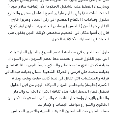
ويمارسون الضغط عليه لتشكيل الحكومة لأن إتفاقية سلام جوبا (
لحقت أمات طه) وفي إقليم دارفور أصبح الداخل مقتول والخارج
مقتول وقيادات ( الكفاح المصلح) في ركن الحياد وهربوا خارج
الإقليم خوفاً من ( اللحس ) برصاص الجنجويد .. مارتن لوثر كينغ:
قال إن أسوا مكان في الجحيم مخصص لأولئك الذين يقفون على
الحياد في المعارك الأخلاقية الكبرى.
طول أمد الحرب في مصلحة الدعم السريع والدليل المليشيات
التي تتبع للفلول قلبت وانضمت معا لدعم السريع .. درع السودان
بقيادة كيكل الذي مدوه بالمال والسلاح وأيضاً الجبهة الثالثة تمازج
بقيادة محمد علي قرشي والحركة الشعبية شمال بقيادة عبدالباقي
قرفة والمليشيات التي تقاتل في ليبيا كانت جلحة وبلحه وبكرة
الكمرد (حليمة) وابوجلمبو المهام الموكله إليهم من قبل الفلول
تعطيل قطار الديمقراطية هذه ثقاقة الكيزان الخراب والدمار
والقتال بالإيجار وإستئجار النائحات والمواكب المدفوعة الأجر من
الخلاوي والشوارع مواقف البصات والإشارات.
حملة الفلول ضد المناضلين الشرفاء الحرية والتغيير المجلس