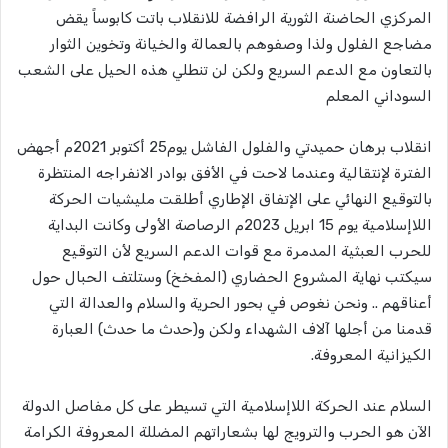
المركزي الحاضنة الثورية الرافضة للانقلاب باتت كابوساً يقض
مضاجع الفلول ولذا وصفوهم بالعمالة والخيانة وتخوين الثوار
بالتعاون مع الدعم السريع ولكن لن تنطلي هذه الحيل على الشعب
السوداني المعلم
انقلاب برهان حميدتي والفلول الفاشل يوم25 أكتوبر 2021م أجهض
الفترة لإنتقالية وعندما لاحت في الأفق بوادر الانفراجه المنتظرة
بالتوقيع النهائي على الإتفاق الإطاري أطلقت مليشيات الحركة
اللاإسلامية يوم 15 ابريل 2023م الرصاصة الأولى وكانت البداية
للحرب العبثية المدمرة مع قوات الدعم السريع لأن التوقيع
سيكتب نهاية المشروع الحضاري (المفخخ) وستلتف الحبال حول
أعناقهم .. ونحن نغوص في بحور الحرية والسلام والعدالة التي
قدمنا من أجلها آلاف الشهداء ولكن و(حدث ما حدث) العبارة
الكيزانية المعروفة.
السلام عند الحركة اللاإسلامية التي تسيطر على كل مفاصل الدولة
الآن هو الحرب والترويج لها بشعاراتهم المضللة المعروفة الكرامة