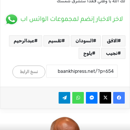
لك الله يا وطني فغداً ستشرق شمسك
الافق
السودان
تقسيم
عبدالرحيم
نجيب
يلوح
نسخ الرابط
ماسنجر
واتساب
تيلقرام