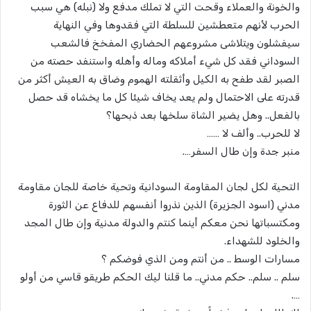
والخونة والعملاء وقحت التي لا تملك مدفع ولا (نبله) هي سبب
الحرب لأنهم متعطشين للسلطة التي فقدوها وفي النهاية
سيفشلون ويتلاشى مشروعهم الحضاري المفخخ فالشعب
السوداني فقد كل شيء أملاكه وماله وأهله واستنفد حصته من
الصبر لقد طفح به الكيل وأثقلته الهموم وضاق به العيش أكثر من
قدرته على الاحتمال ولم يعد يخاف شيئا كل ما يخشاه قد حصل
بالفعل.. وهل يضير الشاة سلخها بعد ذبحها؟
لا للحرب.. وألف لا ……
منبر جدة وإن طال السفر….
التحية لكل لجان المقاومة السودانية وتحية خاصة للجان مقاومة
مدني (اسود الجزيرة) الذين نذروا أنفسهم للدفاع عن الثورة
ومكتسباتها نحن معكم أينما كنتم والدولة مدنية وإن طال المجد
والخلود للشهداء.
مسارات الوسط .. من أنتم ومن الذي فوضكم ؟
سلم .. سلم.. حكم مدني.. ما قلنا ليك الحكم طريقو قاسي من أولو
….