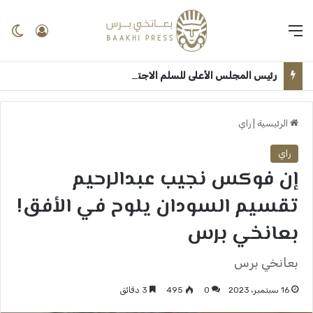
القائمة
تسجيل 
ال
رئيس المجلس الأعلى للسلم الاجتماعي: الجامعات اساس الانطلاق لترسيخ ثقافة السلام وبناء السودان بعد الحرب ــ الخرطوم : بعانخي برس
الرئيسية
|
راي
راي
إن فوكس نجيب عبدالرحيم
تقسيم السودان يلوح في الأفق!
بعانخي برس
بعانخي برس
16 سبتمبر، 2023
0
495
3 دقائق