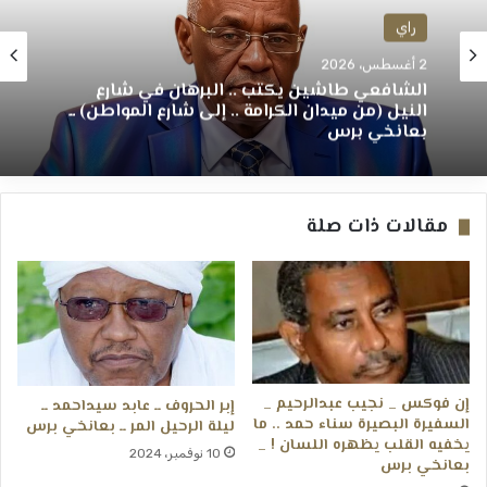
راي
2 أغسطس، 2026
الشافعي طاشين يكتب .. البرهان في شارع
النيل (من ميدان الكرامة .. إلى شارع المواطن) ــ
بعانخي برس
مقالات ذات صلة
إن فوكس _ نجيب عبدالرحيم _
إبر الحروف ــ عابد سيداحمد ــ
السفيرة البصيرة سناء حمد .. ما
ليلة الرحيل المر ــ بعانخي برس
يخفيه القلب يظهره اللسان ! _
10 نوفمبر، 2024
بعانخي برس