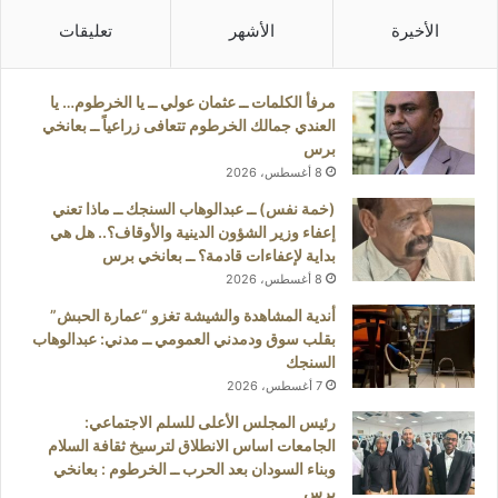
الأخيرة
الأشهر
تعليقات
مرفأ الكلمات ــ عثمان عولي ــ يا الخرطوم… يا
العندي جمالك الخرطوم تتعافى زراعياً ــ بعانخي
برس
8 أغسطس، 2026
(خمة نفس) ــ عبدالوهاب السنجك ــ ماذا تعني
إعفاء وزير الشؤون الدينية والأوقاف؟.. هل هي
بداية لإعفاءات قادمة؟ ــ بعانخي برس
8 أغسطس، 2026
أندية المشاهدة والشيشة تغزو “عمارة الحبش”
بقلب سوق ودمدني العمومي ــ مدني: عبدالوهاب
السنجك
7 أغسطس، 2026
رئيس المجلس الأعلى للسلم الاجتماعي:
الجامعات اساس الانطلاق لترسيخ ثقافة السلام
وبناء السودان بعد الحرب ــ الخرطوم : بعانخي
برس