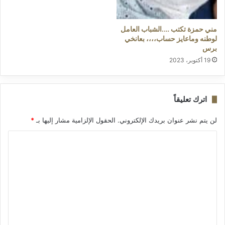
مني حمزة تكتب ….الشباب العامل
لوطنه وماعايز حساب،،،، بعانخي
برس
19 أكتوبر، 2023
اترك تعليقاً
لن يتم نشر عنوان بريدك الإلكتروني.
الحقول الإلزامية مشار إليها بـ
*
ا
ل
ت
ع
ل
ي