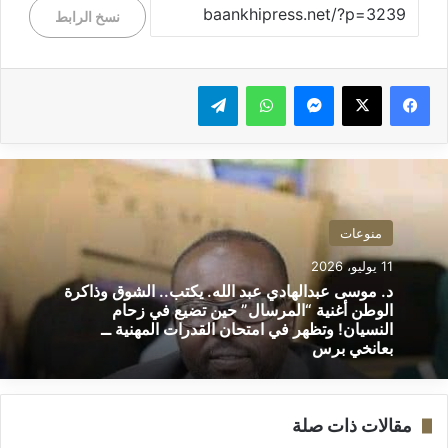
نسخ الرابط
ماسنجر
واتساب
تيلقرام
منوعات
11 يوليو، 2026
د. موسى عبدالهادي عبد الله. يكتب.. الشوق وذاكرة
الوطن أغنية “المرسال” حين تضيع في زحام
النسيان! وتظهر في امتحان القدرات المهنية ــ
بعانخي برس
مقالات ذات صلة