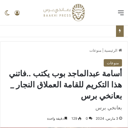
القائمة
تسجيل ا
ال
الرئيسية
|
منوعات
منوعات
أسامة عبدالماجد بوب يكتب ..فاتني
هذا التكريم للقامة العملاق النجار _
بعانخي برس
بعانخي برس
3 مارس، 2024
0
129
دقيقة واحدة