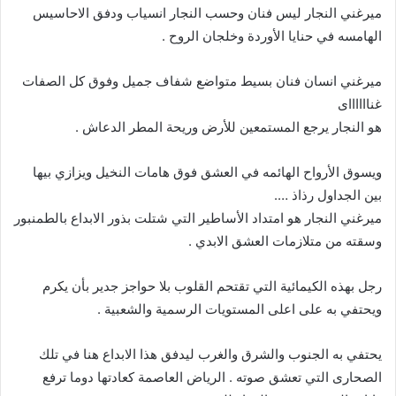
ميرغني النجار ليس فنان وحسب النجار انسياب ودفق الاحاسيس
الهامسه في حنايا الأوردة وخلجان الروح .
ميرغني انسان فنان بسيط متواضع شفاف جميل وفوق كل الصفات
غنااااااى
هو النجار يرجع المستمعين للأرض وريحة المطر الدعاش .
ويسوق الأرواح الهائمه في العشق فوق هامات النخيل ويزازي بيها
بين الجداول رذاذ ….
ميرغني النجار هو امتداد الأساطير التي شتلت بذور الابداع بالطمنبور
وسقته من متلازمات العشق الابدي .
رجل بهذه الكيمائية التي تقتحم القلوب بلا حواجز جدير بأن يكرم
ويحتفي به على اعلى المستويات الرسمية والشعبية .
يحتفي به الجنوب والشرق والغرب ليدفق هذا الابداع هنا في تلك
الصحارى التي تعشق صوته . الرياض العاصمة كعادتها دوما ترفع