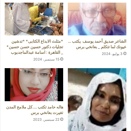
الشاعر صديق أحمد يوسف يكتب …
*مثلث الابداع الكتابى* *تدشين
عيونك لما تتكلم _ بعانخي برس
تجليات دكتور حسين حسن حسين*
_ القاهرة : اسامة عبدالماجدبوب
3 يوليو، 2024
15 سبتمبر، 2024
هاله حامد تكتب ….كل ملامح المدن
تغيرت بعانخي برس
22 سبتمبر، 2023