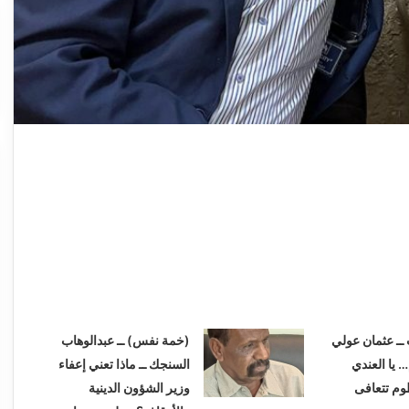
 ــ عثمان عولي
(خمة نفس) ــ عبدالوهاب
… يا العندي
السنجك ــ ماذا تعني إعفاء
وم تتعافى
وزير الشؤون الدينية