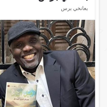
بعانخي برس