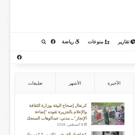
تقارير
منوعات
رياضة
فيسبوك
بحث عن
فيسبوك
الأخيرة
الأشهر
تعليقات
كرنفال إصحاح البيئة بوزارة الثقافة
والإعلام بالجزيرة تقوده “إضاءة
الإنجاز” ــ مدني: عبدالوهاب السنجك
8 أغسطس، 2026
*شاهيناز القرشي تكتب ..* *مبروك