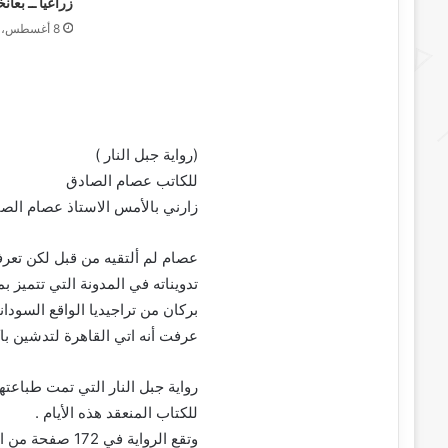
زراعياً ــ بع
8 أغسطس، 2026
(رواية جبل النار )
للكاتب عصام الصادق
زارني بالأمس الاستاذ عصام الصا
عصام لم ألتقيه من قبل لكن تع
تدويناته في المدونة التي تتميز 
بركان من تراجيديا الواقع السودان
عرفت أنه اتي القاهرة لتدشين باكو
رواية جبل النار التي تمت طباعت
للكتاب المنعقد هذه الأيام .
وتقع الرواية في 172 صفحة من الحجم المتوسط وبغلاف انيق.