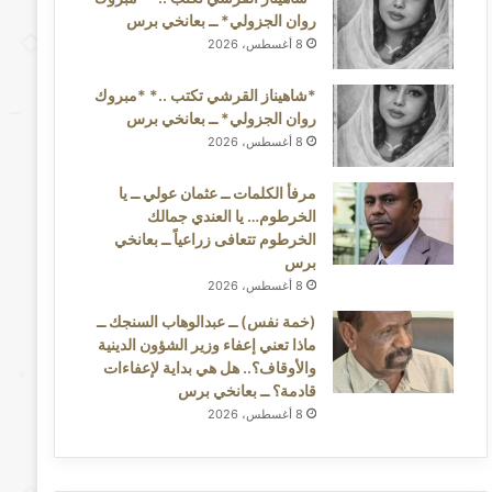
روان الجزولي* ــ بعانخي برس
8 أغسطس، 2026
*شاهيناز القرشي تكتب ..* *مبروك
روان الجزولي* ــ بعانخي برس
8 أغسطس، 2026
مرفأ الكلمات ــ عثمان عولي ــ يا
الخرطوم… يا العندي جمالك
الخرطوم تتعافى زراعياً ــ بعانخي
برس
8 أغسطس، 2026
(خمة نفس) ــ عبدالوهاب السنجك ــ
ماذا تعني إعفاء وزير الشؤون الدينية
والأوقاف؟.. هل هي بداية لإعفاءات
قادمة؟ ــ بعانخي برس
8 أغسطس، 2026