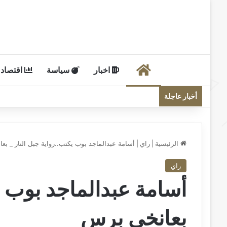
الرئيسية
اخبار
سياسة
اقتصاد
أخبار عاجلة
الرئيسية
|
راي
|
أسامة عبدالماجد بوب يكتب..رواية جبل النار _ بع
راي
أسامة عبدالماجد بوب يك
بعانخي برس