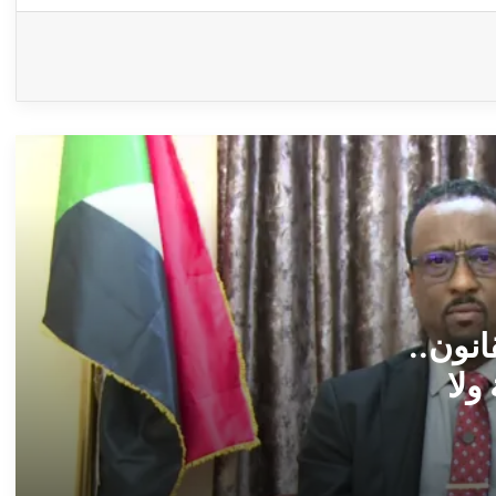
ومناشدة إلى سعادة وزير الصحة المكلف بولاية
الجزيرة ــ بعانخي برس
(خمة نفس) ــ عبدالوهاب السنجك ــ ولاية
الجزيرة ما بين بيع الأراضي وضياع الاستثمارات
ــ بعانخي برس
الشافعي طاشين يكتب .. البرهان في شارع
النيل (من ميدان الكرامة .. إلى شارع المواطن)
ــ بعانخي برس
*شاهيناز القرشي* تكتب..*إلى ملحدة* ــ
بعانخي برس
انون..
 ولا
حرف ومعني ــ منى حمزة ــ مدني ولدت
شامخة ــ بعانخي برس
مرفأ الكلمات ــ عثمان عولي ــ السقوط من