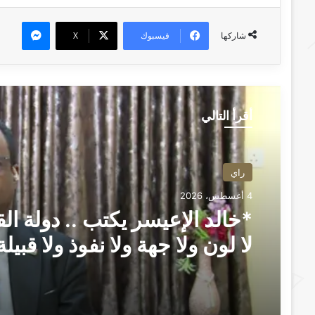
ماسنجر
فيسبوك
‫X
شاركها
أقرأ التالي
راي
4 أغسطس، 2026
*خالد الإعيسر يكتب .. دولة الق
لا لون ولا جهة ولا نفوذ ولا قبيلة
سلطة تُستغل* ــ بعانخي برس