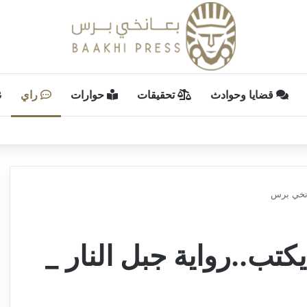
قضايا وحوادث
تحقيقات
حوارات
راي
انخي برس
تب..رواية جبل النار _