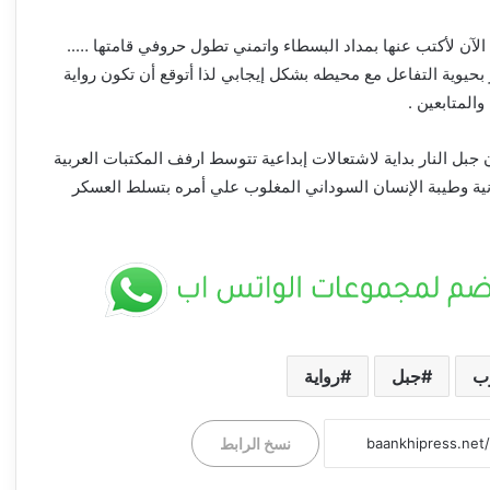
الآن لأكتب عنها بمداد البسطاء واتمني تطول حروفي قامتها …..
وية التفاعل مع محيطه بشكل إيجابي لذا أتوقع أن تكون رواية
والمتابعين .
 جبل النار بداية لاشتعالات إبداعية تتوسط ارفف المكتبات العربية
ة وطيبة الإنسان السوداني المغلوب علي أمره بتسلط العسكر
ب
جبل
رواية
*خالد الإعيسر يكتب .. دولة القانون.. لا لون ولا
جهة ولا نفوذ ولا قبيلة ولا سلطة تُستغل* ــ
بعانخي برس
نسخ الرابط
بدرالدين موسي هجو يكتب .. نداء عاجل