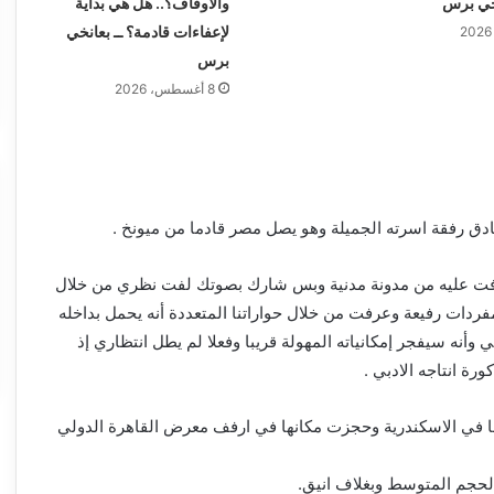
انخي برس
والأوقاف؟.. هل هي بداية
لإعفاءات قادمة؟ ــ بعانخي
برس
8 أغسطس، 2026
دق رفقة اسرته الجميلة وهو يصل مصر قادما من ميونخ .
رفت عليه من مدونة مدنية وبس شارك بصوتك لفت نظري من خلال
بمفردات رفيعة وعرفت من خلال حواراتنا المتعددة أنه يحمل بداخله
ي وأنه سيفجر إمكانياته المهولة قريبا وفعلا لم يطل انتظاري إذ
رة انتاجه الادبي .
ها في الاسكندرية وحجزت مكانها في ارفف معرض القاهرة الدولي