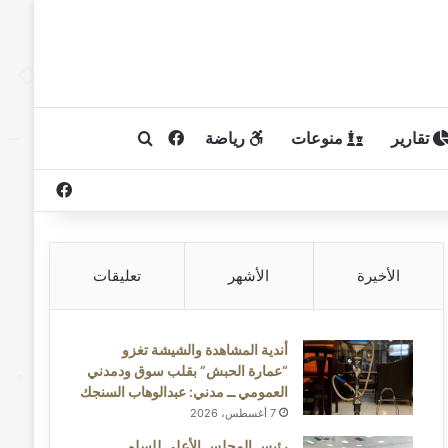
تقارير
منوعات
رياضة
فيسبوك
بحث عن
فيسبوك
الأخيرة
الأشهر
تعليقات
أندية المشاهدة والشيشة تغزو
“عمارة الحبش” بقلب سوق ودمدني
العمومي ــ مدني: عبدالوهاب السنجك
7 أغسطس، 2026
رئيس المجلس الأعلى للسلم