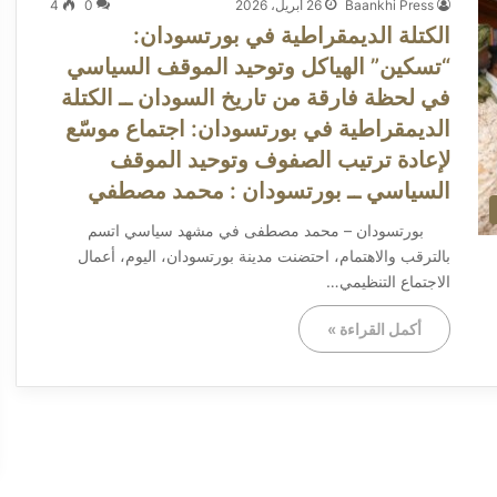
Baankhi Press
26 أبريل، 2026
0
4
الكتلة الديمقراطية في بورتسودان:
“تسكين” الهياكل وتوحيد الموقف السياسي
في لحظة فارقة من تاريخ السودان ــ الكتلة
الديمقراطية في بورتسودان: اجتماع موسّع
لإعادة ترتيب الصفوف وتوحيد الموقف
السياسي ــ بورتسودان : محمد مصطفي
بورتسودان – محمد مصطفى في مشهد سياسي اتسم
بالترقب والاهتمام، احتضنت مدينة بورتسودان، اليوم، أعمال
الاجتماع التنظيمي…
أكمل القراءة »