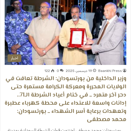
اخبار
Baankhi Press
19 ديسمبر، 2025
0
122
وزير الداخلية من بورتسودان: الشرطة تعافت في
الولايات المحررة ومعركة الكرامة مستمرة حتى
دحر آخر متمرد ــ ​في ختام أعياد الشرطة الـ71..
إدانات واسعة للاعتداء على محطة كهرباء عطبرة
وتعهدات برعاية أسر الشهداء ــ ​بورتسودان:
محمد مصطفى
​بورتسودان: محمد مصطفى ​اختتمت قوات الشرطة السودانية بمدينة