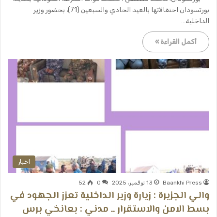
بورتسودان احتفالاتها بالعيد الحادي والسبعين (71)، بحضور وزير
الداخلية…
أكمل القراءة »
اخبار
Baankhi Press
13 نوفمبر، 2025
0
52
والي الجزيرة : زيارة وزير الداخلية تعزز الجهود في
بسط الامن والاستقرار ــ مدني : بعانخي برس