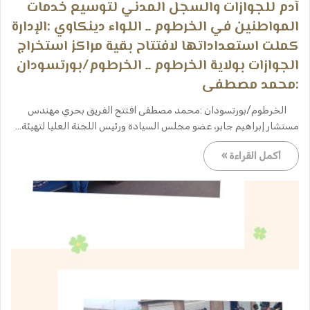
آدم للجوازات والسجل المدني لتوسيع خدمات
المواطنين في الخرطوم ــ اللواء دينكاوي :الإدارة
كملت استعداداتها لافتتاح بقية مراكز استخراج
الجوازات بولاية الخرطوم ــ الخرطوم/بورتسودان
:محمد مصطفى
الخرطوم/بورتسودان :محمد مصطفى افتتح الفريق بحري مهندس
مستشار إبراهيم جابر، عضو مجلس السيادة ورئيس اللجنة العليا لتهيئة…
أكمل القراءة »