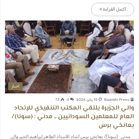
أكمل القراءة »
اخبار
Baankhi Press
15 يناير، 2026
0
73
والي الجزيرة يلتقي المكتب التنفيذي للإتحاد
العام للمعلمين السودانيين ــ مدني : (سونا)/
بعانخي برس
مدني : (سونا)/ بعانخي برس أشاد الاستاذ الطاهر إبراهيم الخير والي