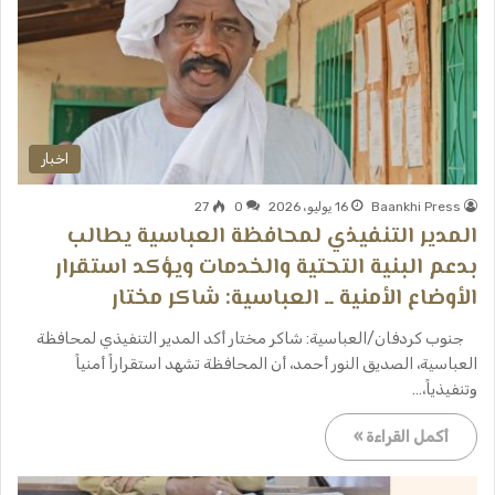
اخبار
Baankhi Press
16 يوليو، 2026
0
27
المدير التنفيذي لمحافظة العباسية يطالب
بدعم البنية التحتية والخدمات ويؤكد استقرار
الأوضاع الأمنية ــ العباسية: شاكر مختار
جنوب كردفان/العباسية: شاكر مختار أكد المدير التنفيذي لمحافظة
العباسية، الصديق النور أحمد، أن المحافظة تشهد استقراراً أمنياً
وتنفيذياً،…
أكمل القراءة »