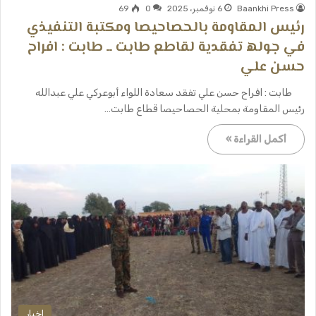
Baankhi Press
6 نوفمبر، 2025
0
69
رئيس المقاومة بالحصاحيصا ومكتبة التنفيذي
في جولھ تفقدية لقاطع طابت ــ طابت : افراح
حسن علي
طابت : افراح حسن علي تفقد سعادة اللواء أبوعركي علي عبدالله
رئيس المقاومة بمحلية الحصاحيصا قطاع طابت…
أكمل القراءة »
اخبار