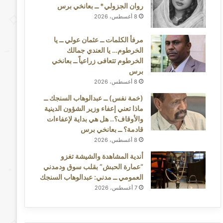
روان الجزولي* ــ بعانخي برس
8 أغسطس، 2026
مرفأ الكلمات ــ عثمان عولي ــ يا
الخرطوم… يا العندي جمالك
الخرطوم تتعافى زراعياً ــ بعانخي
برس
8 أغسطس، 2026
(خمة نفس) ــ عبدالوهاب السنجك ــ
ماذا تعني إعفاء وزير الشؤون الدينية
والأوقاف؟.. هل هي بداية لإعفاءات
قادمة؟ ــ بعانخي برس
8 أغسطس، 2026
أندية المشاهدة والشيشة تغزو
“عمارة الحبش” بقلب سوق ودمدني
العمومي ــ مدني: عبدالوهاب السنجك
7 أغسطس، 2026