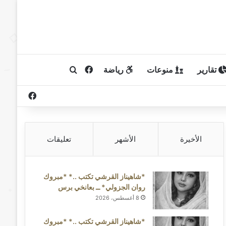
تقارير
منوعات
رياضة
فيسبوك
بحث عن
فيسبوك
الأخيرة
الأشهر
تعليقات
*شاهيناز القرشي تكتب ..* *مبروك
روان الجزولي* ــ بعانخي برس
8 أغسطس، 2026
*شاهيناز القرشي تكتب ..* *مبروك