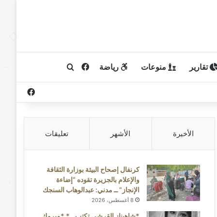
تقارير
منوعات
رياضة
فيسبوك
بحث عن
فيسبوك
الأخيرة
الأشهر
تعليقات
كرنفال إصحاح البيئة بوزارة الثقافة
والإعلام بالجزيرة تقوده “إضاءة
الإنجاز” ــ مدني: عبدالوهاب السنجك
8 أغسطس، 2026
*شاهيناز القرشي تكتب ..* *مبروك