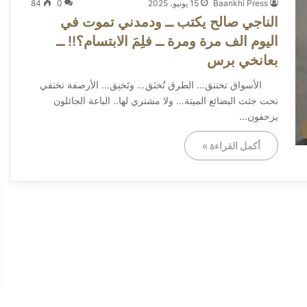
Baankhi Press
15 يونيو، 2025
0
84
الناجي صالح يكتب ــ ودمدني تموت في
اليوم الف مرة ومرة ــ فلِمَ الابتسام؟!! ــ
بعانخي برس
الأسواق تختنق… الطرق تُخنَق… وتَخنِق… الأرصفة تختفي
تحت جثث البضائع الميتة… ولا مشتري لها.. الباعة الجائلون
يزحفون…
أكمل القراءة »