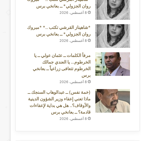
روان الجزولي* ــ بعانخي برس
8 أغسطس، 2026
*شاهيناز القرشي تكتب ..* *مبروك
روان الجزولي* ــ بعانخي برس
8 أغسطس، 2026
مرفأ الكلمات ــ عثمان عولي ــ يا
الخرطوم… يا العندي جمالك
الخرطوم تتعافى زراعياً ــ بعانخي
برس
8 أغسطس، 2026
(خمة نفس) ــ عبدالوهاب السنجك ــ
ماذا تعني إعفاء وزير الشؤون الدينية
والأوقاف؟.. هل هي بداية لإعفاءات
قادمة؟ ــ بعانخي برس
8 أغسطس، 2026