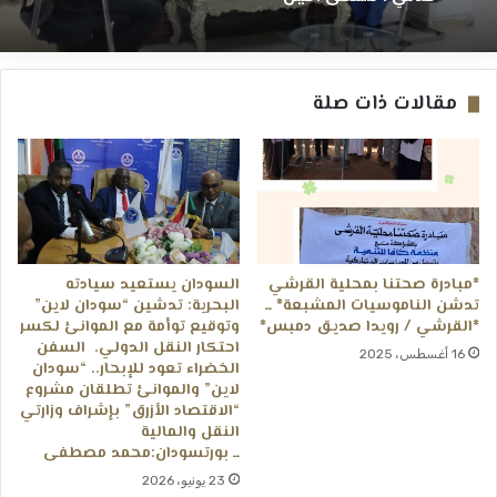
مقالات ذات صلة
*مبادرة صحتنا بمحلية القرشي
السودان يستعيد سيادته
تدشن الناموسيات المشبعة* ــ
البحرية: تدشين “سودان لاين”
*القرشي / رويدا صديق دمبس*
وتوقيع توأمة مع الموانئ لكسر
احتكار النقل الدولي. ​ السفن
16 أغسطس، 2025
الخضراء تعود للإبحار.. “سودان
لاين” والموانئ تطلقان مشروع
“الاقتصاد الأزرق” بإشراف وزارتي
النقل والمالية
ــ بورتسودان:محمد مصطفى
23 يونيو، 2026