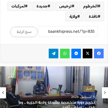
الخرطوم
ترخيص
جديدة
لمركبات
نافذة
ولاية
نسخ الرابط
ماسنجر
واتساب
تيلقرام
اخبار
5 أغسطس، 2026
تخريج دورة متخصصة بشرطة ولاية الجزيرة ــ ود
مدني : سلمى أمين