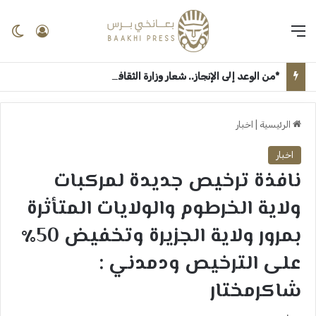
القائمة
تسجيل 
ال
*من الوعد إلى الإنجاز.. شعار وزارة الثقافة والإعلام “جيناكم” يعيد الحياة لمؤسسات السودان الإعلامية والثقافية* ــ ام درمان : بعانخي برس
الرئيسية
|
اخبار
اخبار
نافذة ترخيص جديدة لمركبات
ولاية الخرطوم والولايات المتأثرة
بمرور ولاية الجزيرة وتخفيض 50٪
على الترخيص ودمدني :
شاكرمختار