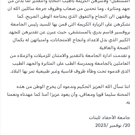
المستقبل- ولأسرهن الكريمة بأطيب التحايا والتقدير لما بذلن من
جهد ومثابرة ، وما تحدين من صعاب وظروف حرجة سائلين الله ان
يوفقهن الى النجاح والتفوق الذي يحتاجه الوطن الجريح، كما
نشكرهن على الزيارة الكريمة التى قمن بها للسيد رئيس الجامعة
بروفسير قاسم بدري بالمستشفى، حيث عبرن عن تقديرهن للجهد
الكبير الذي بذل لاعداد وانجاح الامتحانات، وامنياتهن له بكمال
الصحة والعافية
و تقدمت ادارة الجامعة بالتقدير والامتنان للزميلات والزملاء من
العاملين بالجامعة وبمدرسة الطب على المثابرة والجهد الطيب
الذى قدموه تحت وطأة ظروف قاسية وغير طبيعية تمر بها البلاد.
اننا نسأل الله العزيز الحكيم وندعوه أن يخرج الوطن من هذه
المحنة سليما قويا ومعافى، وأن يعود عزيزا آمنا كما عهدناه ونعمنا
به.
جامعة الأحفاد للبنات
20/ نوفمبر /2023