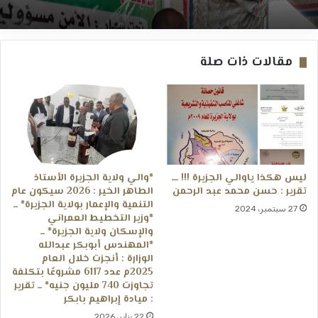
مقالات ذات صلة
ليس هكذا ياوالي الجزيرة !!! ـــ
*والي ولاية الجزيرة الأستاذ
تقرير : حسن محمد عبد الرحمن
الطاهر الخير : 2026 سيكون عام
التنمية والإعمار بولاية الجزيرة* ــ
27 سبتمبر، 2024
*وزير التخطيط العمراني
والإسكان ولاية الجزيرة* ــ
*المهندس أبوبكر عبدالله
الوزارة : أنجزت خلال العام
2025م عدد 6117 مشروعًا بتكلفة
تجاوزت 740 مليون جنيه* ــ تقرير
: ميادة إبراهيم بابكر
22 يناير، 2026