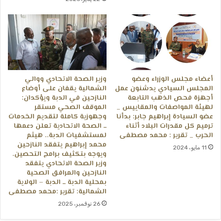
أعضاء مجلس الوزراء وعضو
وزير الصحة الاتحادي ووالي
المجلس السيادي يدشنون عمل
الشمالية يقفان على أوضاع
أجهزة فحص الذهب التابعة
النازحين في الدبة ويؤكدان:
لهيئة المواصفات والمقاييس _
الموقف الصحي مستقر
عضو السيادة إبراهيم جابر: بدأنا
وجهوزية كاملة لتقديم الخدمات
ترميم كل مقدرات البلاد أثناء
ــ ​الصحة الاتحادية تعلن دعمها
الحرب _ تقرير : محمد مصطفى
لمستشفيات الدبة.. هيثم
محمد إبراهيم يتفقد النازحين
11 مايو، 2024
ويوجه بتكثيف برامج التحصين.
وزير الصحة الاتحادي يتفقد
النازحين والمرافق الصحية
بمحلية الدبة ــ ​الدبة – الولاية
الشمالية: تقرير :محمد مصطفى
26 نوفمبر، 2025