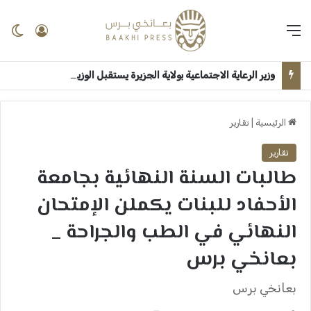
القائمة
تسجيل 
ال
وزير الرعاية الاجتماعية بولاية الجزيرة يستقبل الوزير الاتحادي بقصر الضيافة ــ ودمدني : سلمى امين
الرئيسية
|
تقارير
تقارير
طالبات السنة النهائية بجامعة
الأحفاد للبنات يكملن الإمتحان
النهائي في الطب والجراحة _
بعانخي برس
بعانخي برس