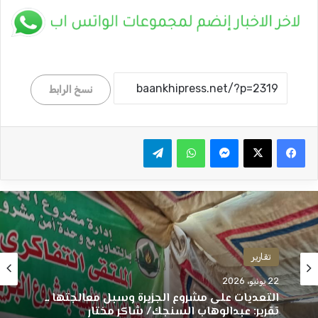
نسخ الرابط
ماسنجر
واتساب
تيلقرام
تقارير
22 يونيو، 2026
التعديات على مشروع الجزيرة وسبل معالجتها ــ
تقرير: عبدالوهاب السنجك/ شاكر مختار