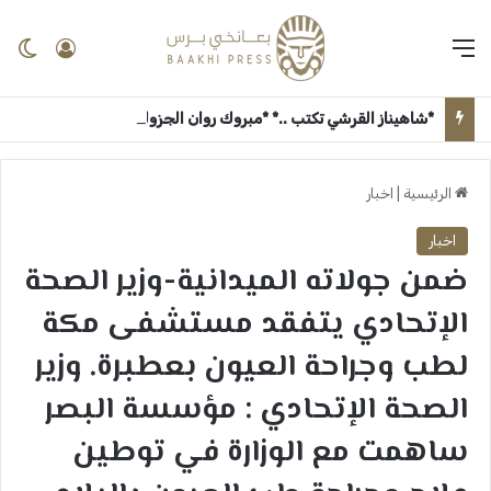
القائمة
تسجيل 
ال
*شاهيناز القرشي تكتب ..* *مبروك روان الجزولي* ــ بعانخي برس
الرئيسية
|
اخبار
اخبار
ضمن جولاته الميدانية-وزير الصحة
الإتحادي يتفقد مستشفى مكة
لطب وجراحة العيون بعطبرة. وزير
الصحة الإتحادي : مؤسسة البصر
ساهمت مع الوزارة في توطين