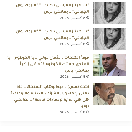
*شاهيناز القرشي تكتب ..* *مبروك روان
الجزولي* ــ بعانخي برس
8 أغسطس، 2026
*شاهيناز القرشي تكتب ..* *مبروك روان
الجزولي* ــ بعانخي برس
8 أغسطس، 2026
مرفأ الكلمات ــ عثمان عولي ــ يا الخرطوم… يا
العندي جمالك الخرطوم تتعافى زراعياً ــ
بعانخي برس
8 أغسطس، 2026
(خمة نفس) ــ عبدالوهاب السنجك ــ ماذا
تعني إعفاء وزير الشؤون الدينية والأوقاف؟..
هل هي بداية لإعفاءات قادمة؟ ــ بعانخي
برس
8 أغسطس، 2026