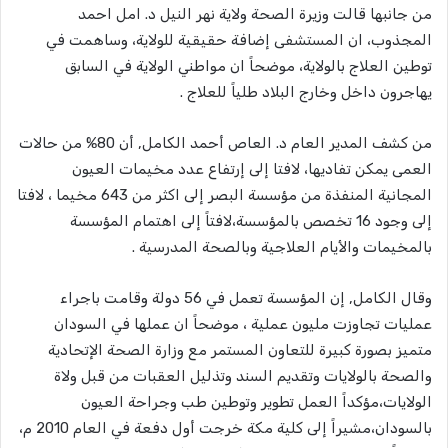
من جانبها قالت وزيرة الصحة ولاية نهر النيل د. امل احمد
المجذوب، ان المستشفى إضافة حقيقية للولاية، وساهمت في
توطين العلاج بالولاية، موضحاً ان مواطني الولاية في السابق
يهاجرون داخل وخارج البلاد طلياً للعلاج .
من كشف المدير العام د. العاص أحمد الكامل, أن 80% من حالات
العمى يمكن تفاديها، لافتا إلى إرتفاع عدد مخيمات العيون
المجانية المنفذة من مؤسسة البصر إلى اكثر من 643 مخيما ، لافتا
إلى وجود 16 تخصص بالمؤسسة،لافتاً إلى اهتمام المؤسسة
بالمخيمات والأيام العلاجية وبالصحة المدرسية .
وقال الكامل, إن المؤسسة تعمل في 56 دولة وقامت باجراء
عمليات تجاوزت مليون عملية ، موضحاً ان عملها في السودان
متميز بصورة كبيرة للتعاون المستمر مع وزارة الصحة الإتحادية
والصحة بالولايات وتقديم السند وتذليل العقبات من قبل ولاة
الولايات،مؤكداً العمل تطوير وتوطين طب وجراحة العيون
بالسودان،مشيراً إلى كلية مكة خرجت أول دفعة في العام 2010 م،