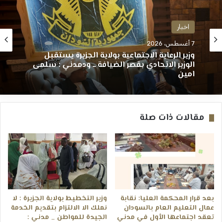
اخبار
7 أغسطس، 2026
وزير الرعاية الاجتماعية بولاية الجزيرة يستقبل
الوزير الاتحادي بقصر الضيافة ــ ودمدني : سلمى
امين
مقالات ذات صلة
​بعد قرار المحكمة العليا: نقابة
وزير التخطيط بولاية الجزيرة : لا
عمال التعليم العام بالسودان
نملك الا الالتزام بتقديم الخدمة
تعقد اجتماعها الأول في مدني
الجيدة للمواطن _ مدني :