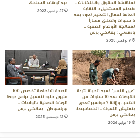
لمناقشة الحقوق والانتخابات ــ ​
عبدالوهاب السنجك
«نصنع المستحيل»: النقابة
27 نوفمبر، 2023
العامة لعمال التعليم تعود بعد
6 سنوات وتطلق مساراً
لمعالجة الأوضاع الصعبة ــ
ودمدني : بعانخي برس
9 نوفمبر، 2025
“عين النسر” تعيد الحياة لترعة
الصحة الاتحادية تخصص 100
القرضات بعد 10 سنوات من
مليون جنيه لتفعيل برامج جودة
الهجر.. وإزالة 7 مواسير تعدي
الرعاية الصحية بالولايات ــ
بتفتيش اللعوتة ــ الحصاحيصا:
بورتسودان : بعانخي برس
بعانخي برس
12 ديسمبر، 2025
19 يوليو، 2026