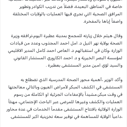
خاصة في المناطق البعيدة، فضلاً عن تدريب الكوادر وتطوير
المرافق الصحية التي تجري فيها العمليات بالولايات المختلفة
واصفاً إياها بالمفخرة.
وقال هيثم خلال زيارته للمجمع بمدينة عطبرة اليوم،ترافقه وزيرة
الصحة بولاية نهر النيل د. امل احمد المجذوب وعدد من قيادات
الوزارة ،وكان في استقبالهم د. العاص احمد كامل المدير الاقليمي
لمؤسسة البصر الخيرية و د. احمد الكاروري المستشار القانوني
والسيد لؤي امين مدير المستشفى بعطبرة .
وأكد الوزير ،أهمية محور الصحة المدرسية الذي تضطلع به
المستشفى في الكشف المبكر لأمراض العيون وبالتالي معالجتها
في وقت مبكر،مشيداً بالإعفاءات الجزئية او الكاملة من رسوم
العمليات والكشف وغيرها للمرضى عبر الباحث الإجتماعي، مهنئاً
الوزارة الولائية بافتتاح المستشفى مقدماً الخدمات في عدة محاور
،داعياً الولاية للمساهمة في توفير سعة تخزينية اكبر للمستشفى.