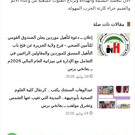
الآن تتجسد البسمة والهناءة وترتاح القلوب المتعبة من وعثاء الالم
والضيم جراء كارثة الحرب المهولة.
مقالات ذات صلة
إعلان ــ دعوة لتأهيل موردين يعلن الصندوق القومي
للتأمين الصحي – فرع ولاية الجزيرة عن فتح باب
التأهيل المسبق للموردين والمقاولين الراغبين في
التعامل مع الإدارة في ميزانية العام المالي 2026م
ــ بعانخي برس
29 يوليو، 2026
عبدالوهاب السنجك يكتب .. كرنفال كلية العلوم
الصحية بأبوجبيهة.. المدينة التي تغيب عنها الشمس
وتشرق مواهب ــ بعانخي برس
24 يوليو، 2026