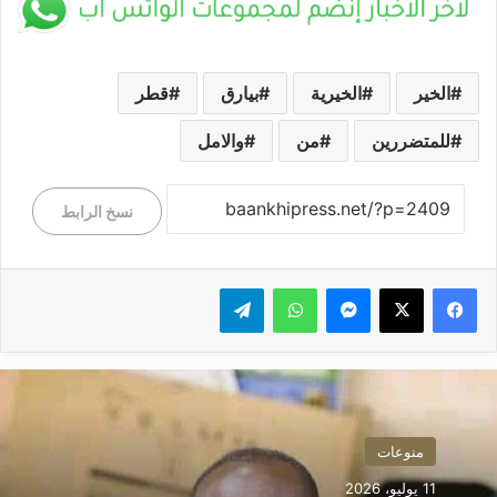
الخير
الخيرية
بيارق
قطر
للمتضررين
من
والامل
نسخ الرابط
ماسنجر
واتساب
تيلقرام
منوعات
11 يوليو، 2026