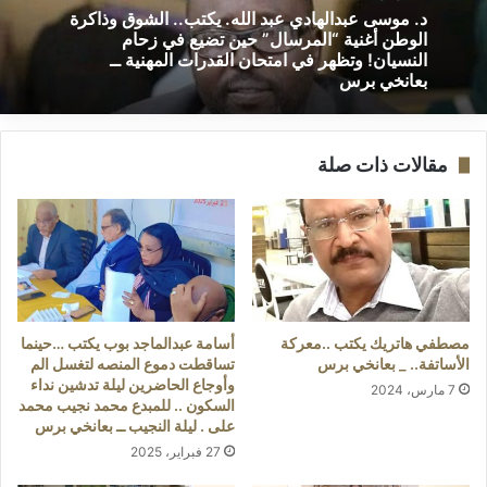
د. موسى عبدالهادي عبد الله. يكتب.. الشوق وذاكرة
الوطن أغنية “المرسال” حين تضيع في زحام
النسيان! وتظهر في امتحان القدرات المهنية ــ
بعانخي برس
مقالات ذات صلة
مصطفي هاتريك يكتب ..معركة
أسامة عبدالماجد بوب يكتب …حينما
الأساتفة.. _ بعانخي برس
تساقطت دموع المنصه لتغسل الم
وأوجاع الحاضرين ليلة تدشين نداء
7 مارس، 2024
السكون .. للمبدع محمد نجيب محمد
على . ليلة النجيب ــ بعانخي برس
27 فبراير، 2025