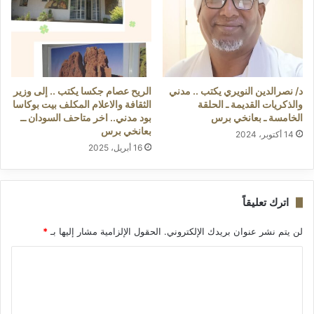
د/ نصرالدين النويري يكتب .. مدني
الريح عصام جكسا يكتب .. إلى وزير
والذكريات القديمة ـ الحلقة
الثقافة والاعلام المكلف بيت بوكاسا
الخامسة ـ بعانخي برس
بود مدني.. اخر متاحف السودان ــ
بعانخي برس
14 أكتوبر، 2024
16 أبريل، 2025
اترك تعليقاً
لن يتم نشر عنوان بريدك الإلكتروني.
الحقول الإلزامية مشار إليها بـ
*
ا
ل
ت