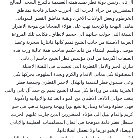
آل ثاني رئيس دولة قطر بمساهمته العظيمة بالتبرع السخي لصالح
المتضررين من جراء الحرب التي أحرزت خسائر فادحة بمناطق
الخرطوم وبعض الولايات الاخري وبقية مناطق القطر السوداني.
هاهي البهجة والاريحية تهب على هؤلاء الضحايا من هوجة الاضرار
البليغة التي حولت حياتهم الي جحيم لايطاق.. فكانت تلك المروءة
العربية الاصيلة من جانب الشيخ تميم كأنها فانتازيا سحرية وعصا
موسي وبلسم الشفاء من قائد حكيم صاحب همة عالية ورث هذه
الصفات الكريمة من لدن مؤسس قطر الشيخ جاسم آل ثاني .
بيارق الخير والامل القطرية التي تجسدت في اللفتة الاصيلة
المصقولة بكل معاني الاقدام والكرم ونجدة الملهوف يحركها بكل
وعي صندوق قطر للتنمية والهلال الاحمر القطري وجمعية قطر
الخيرية يقف من وراءها بكل بسالة الشيخ تميم بن حمد آل ثاني والتي
بلغت حوالي الآلاف الاطنان من المواد الغذائية والايوائيه والأدوية
فهي خطوة وضاءة ومبادرة تشع نورا وبهجة وحيوية تذهب في حنو
كريم واقدام نبيل الي هؤلاء المتضررين الذين جارت عليهم الحرب.
ستظل قطر قامة متوهجة في أفعال المساهمات العظيمة والايادي
البيضاء لايخبو نورها ولا تتعطل انطلاقاتها.