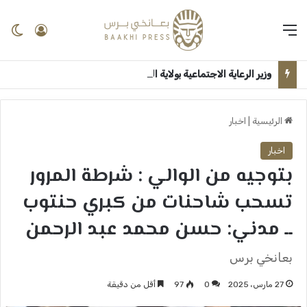
القائمة
تسجيل 
ال
وزير الرعاية الاجتماعية بولاية الجزيرة يستقبل الوزير الاتحادي بقصر الضيافة ــ ودمدني : سلمى امين
الرئيسية
|
اخبار
اخبار
بتوجيه من الوالي : شرطة المرور
تسحب شاحنات من كبري حنتوب
ــ مدني: حسن محمد عبد الرحمن
بعانخي برس
27 مارس، 2025
0
97
أقل من دقيقة