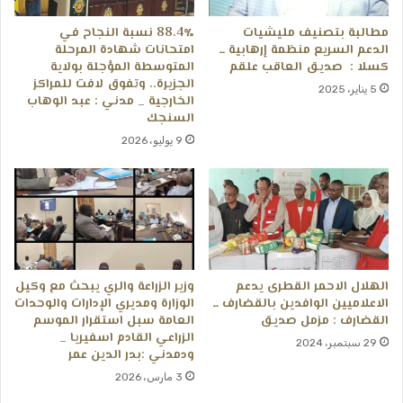
مطالبة بتصنيف مليشيات
88.4٪ نسبة النجاح في
الدعم السريع منظمة إرهابية ــ
امتحانات شهادة المرحلة
كسلا : صديق العاقب علقم
المتوسطة المؤجلة بولاية
الجزيرة.. وتفوق لافت للمراكز
5 يناير، 2025
الخارجية _ مدني : عبد الوهاب
السنجك
9 يوليو، 2026
الهلال الاحمر القطرى يدعم
وزير الزراعة والري يبحث مع وكيل
الاعلاميين الوافدين بالقضارف ــ
الوزارة ومديري الإدارات والوحدات
القضارف : مزمل صديق
العامة سبل استقرار الموسم
الزراعي القادم اسفيريا _
29 سبتمبر، 2024
ودمدني :بدر الدين عمر
3 مارس، 2026