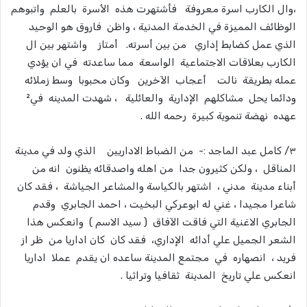
،وال الكارب اسرة معروفة فأشتهرت هذه الأسرة بالعلم واتبوهم
الوظائف المميزة في الخدمة المدنية ، واظن فاروق هو الوحيد
الذي عمل كضابط إداري من بين أسرته. أمتاز واشتهر بين ال
الكارب بعلاقات الاجتماعية الواسعة مما ساعدته في ان يؤدي
عمله بطريقة نالت أعجاب الآخرين وكان محبوبا وسط زملائه
ودائما يحل مشاكلهم الإدارية والعائلية ، شهدت المدينه في²
عهده نهضة تنموية كبيرة رحمه الله .
٣/ كامل عبد الماجد :- من الضباط الاداريين الذي ولد في مدينة
المناقل ، ولكن كثيرون جدا من اهله واصدقائه يظنون انه من
أبناء مدينة مدني ، اشتهر بالكياسة والمشاعر الجياشة ، فقد كان
شاعرا مجيدا ، غني له ابوعركي البخيت ، احمد الجابري وقدم
الجابري الاغنية التي فاقت الآفاق ( سيد الاسم ) وانعكس هذا
الشعر الجميل علي أدائه الإداري، فقد كان كان اداريا من ظر از
فريد ، انصهاره في مجتمع المدينة ساعده ان يقدم عملا اداريا
انعكس علي تاريخ المدينة ثقافيا وتراثيا .