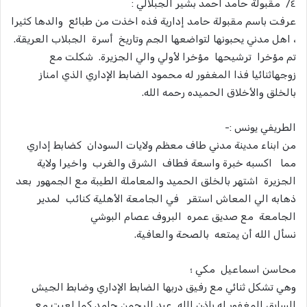
٤/ مقبولة حامد احمد بشير الجبلالي :
عرفت باسم مقبولة حامد إدارية فذه اخذت من طبائع والدها كثيرا
، اهل مدني يحبونها لتواضعها الجم وتاريخ أسرة الجبلاب العريقة.
تم مؤخرا ترشيحها مؤخرا لأولي والي الجزيرة. شكلت مع
زوجهاثنائيا فذا المغفور له محمود الضابط الإداري الذي امناز
بالخلق والأخلاق الحميده رحمه الله.
الطريفي يونس :-
من ابناء مدينة مدني طاف معظم ولايات السودان كضابط إداري
مما اكسبه خبرة واسعة فطاف الشرق والغرب واخيرا ولاية
الجزيرة اشتهر بالخلق الحميد والمعاملة الطيبة مع الجمهور بعد
ذهابه الي المعاش استقر في الجامعة الأهلية كنائب لمدير
الجامعة مع صديق عمره البروف عصام البوشي
نسأل الله أن يمتعه بالصحة والعافية.
محاسن اسماعيل مكي ؛
وهي تشكل ثنائي مع رفيق دربها الضابط الإداري وضابط الجيش
السابق المغفور له بإذن الله عبد الرحمن حامد كما لعبت مع