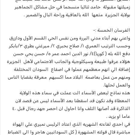
زميلتها مقبولة حامد ثنائيا منسجما في حل مشاكل الجماهير
بولاية الجزيرة متعها الله بالعافية وراحة البال والضمير .
الفرسان الخمسة :-
واعني بهم أبناء مدني البررة ومن نفس الحي القسم الأول ودازرق
وحسب الترتيب العمري ١/ صلاح بحبري ٢/ ميرغني بطري ٣/بابكر
دفع الله بله ( كوريا)٤/ نور الدين احمد عمر ٥/ حسن يحي حسن
هؤلاء عرفوا طبيعة وسيكلوجية والجانب الاجتماعي لأهل الجزيرة
إضافة الي انهم معظمهم عملوا في اصقاع السودان المختلفة
ومنهم من عمل بعاصمة البلاد مما اكسبهم معرفة بقضايا الناس
والعمل لحلها.
هذه نماذج لبعض الأسماء الت عملت في سماء هذه الولاية
المعطاة وقد نكون قد اسقطنا بعد الأسماء ليس عن قصد لان
الذاكرة قد أصابها التلف وانا احاول ان احصر جهد رجال قبل ٤٠
عاما او يزيد .
في احدي لقاءته الشهريه الذي اعتاد الرئيس نميري علي الهواة
مباشرة قال قولته المشهورة ( كل السودانيين هاجر وا الي الضباط