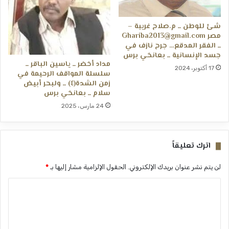
شئ للوطن ــ م.صلاح غريبة –
مصر Ghariba2013@gmail.com
ــ الفقر المدقع… جرح نازف في
جسد الإنسانية ــ بعانخي برس
مداد أخضر ــ ياسين الباقر ــ
17 أكتوبر، 2024
سلسلة المواقف الرحيمة في
زمن الشدة(٤) ــ ولبحر أبيض
سلام ــ بعانخي برس
24 مارس، 2025
اترك تعليقاً
لن يتم نشر عنوان بريدك الإلكتروني.
الحقول الإلزامية مشار إليها بـ
*
ا
ل
ت