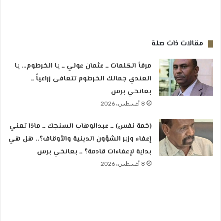
مقالات ذات صلة
مرفأ الكلمات ــ عثمان عولي ــ يا الخرطوم… يا
العندي جمالك الخرطوم تتعافى زراعياً ــ
بعانخي برس
8 أغسطس، 2026
(خمة نفس) ــ عبدالوهاب السنجك ــ ماذا تعني
إعفاء وزير الشؤون الدينية والأوقاف؟.. هل هي
بداية لإعفاءات قادمة؟ ــ بعانخي برس
8 أغسطس، 2026