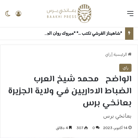
القائمة
تسجيل 
ال
*شاهيناز القرشي تكتب ..* *مبروك روان الجزولي* ــ بعانخي برس
الرئيسية
|
راي
راي
الواضح محمد شيخ العرب
الضباط الاداريين في ولاية الجزيرة
بعانخي برس
بعانخي برس
14 أكتوبر، 2023
0
307
4 دقائق