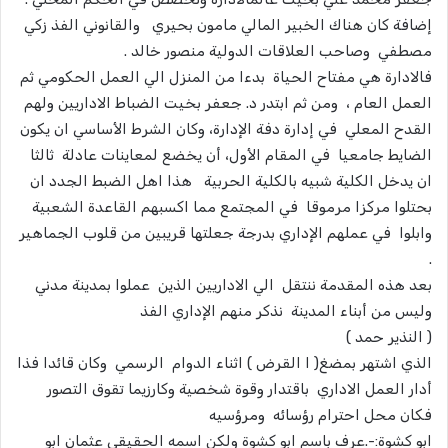
إضافة كان هناك الخبير المالي مامون بحيري والقانوني الفذ زكي
مصطفي وصاحب العلاقات الدولية منصور خالد .
فالادارة هي مفتاح الحياة بدءا من المنزل الي العمل الحكومي ثم
العمل العام ، ومن ثم ابتدر د. جعفر بخيت الضباط الاداريين ولهم
القدح المعلي في إدارة دفة الإدارة، وكان الشرط الأساسي ان يكون
الضايط جامعيا في المقام الأول، أن يخضع لمعاينات عادلة ثالثا
ان يدخل الكلية شبيه بالكلية الحربية هذا اهل الضبط الجدد ان
بحتلوا مركزا مرموقا في المجتمع مما اكسبهم القاعدة الشعبية
وابلوا في عملهم الإداري بدرجة جعلتها قريبين من قلوب الجماهير
.
بعد هذه المقدمة ننتقل الي الاداريين الذين عملوا بمدينة مدني
وليس من أبناء المدينة نذكر منهم الإداري الفذ
( النذير حمد )
الذي اشتهر بمضغ( ا القرض ) اثناء الدوام الرسمي وكان قائدا فذا
أدار العمل الاداري باقتدار وقوة شخصية وكارزيما تقوق التصور
فكان محل احترام رؤسائه ومرؤسيه
ابو كشوة:-.عرف باسم ابو كشوة ولكن اسمه الحقيقي عثمان ابو