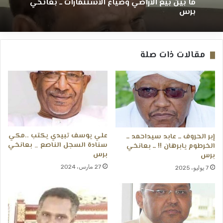
(خمة نفس) ــ عبدالوهاب السنجك ــ ولاية الجزيرة
ما بين بيع الأراضي وضياع الاستثمارات ــ بعانخي
الشافعي طاشين يكتب .. البرهان في شارع
برس
النيل (من ميدان الكرامة .. إلى شارع المواطن) ــ
بعانخي برس
مقالات ذات صلة
علي يوسف تبيدي يكتب ..مكي
إبر الحروف ــ عابد سيداحمد ــ
سنادة السجل الناصع _ بعانخي
الخرطوم يابرهان !! ــ بعانخي
برس
برس
27 مارس، 2024
7 يوليو، 2025