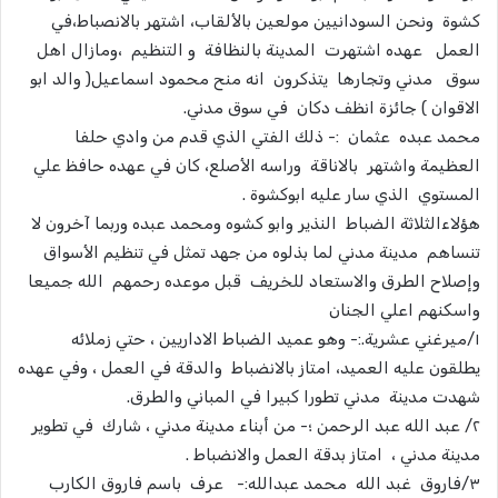
كشوة ونحن السودانيين مولعين بالألقاب، اشتهر بالانصباط،في
العمل عهده اشتهرت المدينة بالنظافة و التنظيم ،ومازال اهل
سوق مدني وتجارها يتذكرون انه منح محمود اسماعيل( والد ابو
الاقوان ) جائزة انظف دكان في سوق مدني.
محمد عبده عثمان :- ذلك الفتي الذي قدم من وادي حلفا
العظيمة واشتهر بالاناقة وراسه الأصلع، كان في عهده حافظ علي
المستوي الذي سار عليه ابوكشوة .
هؤلاءالثلاثة الضباط النذير وابو كشوه ومحمد عبده وربما آخرون لا
تنساهم مدينة مدني لما بذلوه من جهد تمثل في تنظيم الأسواق
وإصلاح الطرق والاستعاد للخريف قبل موعده رحمهم الله جميعا
واسكنهم اعلي الجنان
١/ميرغني عشرية.:- وهو عميد الضباط الاداريين ، حتي زملائه
يطلقون عليه العميد، امتاز بالانضباط والدقة في العمل ، وفي عهده
شهدت مدينة مدني تطورا كبيرا في المباني والطرق.
٢/ عبد الله عبد الرحمن ؛- من أبناء مدينة مدني ، شارك في تطوير
مدينة مدني ، امتاز بدقة العمل والانضباط .
٣/فاروق غبد الله محمد عبدالله:- عرف باسم فاروق الكارب