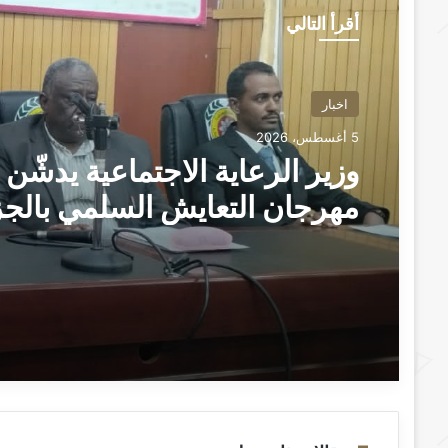
أقرأ التالي
اخبار
5 أغسطس، 2026
وزير الرعاية الاجتماعية يدشّن
مهرجان التعايش السلمي بالجز
“الطلاب هم صُنّاع السلام وبناة
السودان الجديد” ــ ودمدني : 
امين