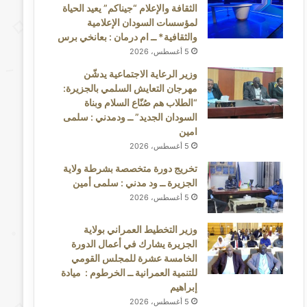
الثقافة والإعلام “جيناكم” يعيد الحياة
لمؤسسات السودان الإعلامية
والثقافية* ــ ام درمان : بعانخي برس
5 أغسطس، 2026
وزير الرعاية الاجتماعية يدشّن
مهرجان التعايش السلمي بالجزيرة:
“الطلاب هم صُنّاع السلام وبناة
السودان الجديد” ــ ودمدني : سلمى
امين
5 أغسطس، 2026
تخريج دورة متخصصة بشرطة ولاية
الجزيرة ــ ود مدني : سلمى أمين
5 أغسطس، 2026
وزير التخطيط العمراني بولاية
الجزيرة يشارك في أعمال الدورة
الخامسة عشرة للمجلس القومي
للتنمية العمرانية ــ الخرطوم : ميادة
إبراهيم
5 أغسطس، 2026