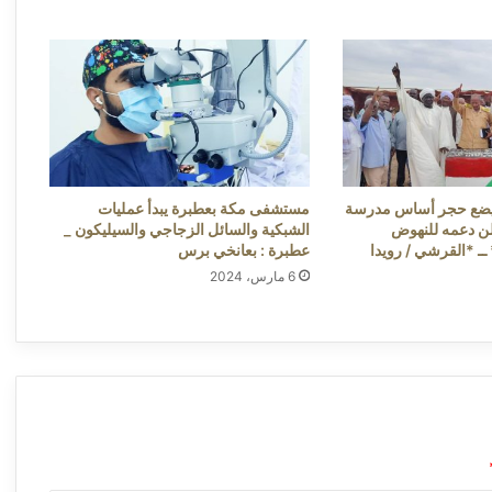
مفوضية استثمار الخرطوم ولجنة منع التحصيل
غير القانوني يبحثان توحيد الرسوم وإزالة
التقاطعات التشريعية ــ ​ ​عودة 300 مصنع للإنتاج
بالخرطوم، واعفاءات وميزات إضافية
للمستثمرين لتخفيف آثار الحرب ــ ​​الخرطوم:
إستثمارات سعودية بالجزيرة ووزارةالمالية تبرئ
بعانخي برس
كل المواقع المتاحة للإستثمار ــ مدني :(سونا/
بعانخي برس)
يضع حجر أساس مدرسة
مستشفى مكة بعطبرة يبدأ عمليات
علن دعمه للنهوض
الشبكية والسائل الزجاجي والسيليكون _
 ــ *القرشي / رويدا
عطبرة : بعانخي برس
6 مارس، 2024