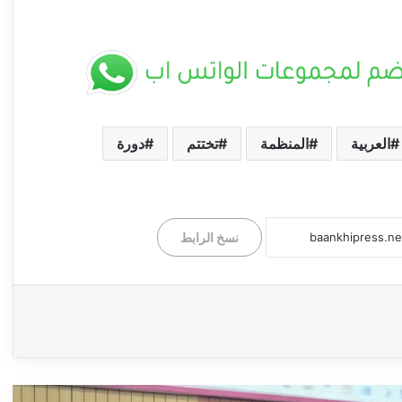
العربية
المنظمة
تختتم
دورة
وزير الرعاية الاجتماعية يدشّن مهرجان التعايش
السلمي بالجزيرة: “الطلاب هم صُنّاع السلام وبناة
السودان الجديد” ــ ودمدني : سلمى امين
نسخ الرابط
تخريج دورة متخصصة بشرطة ولاية الجزيرة ــ
ود مدني : سلمى أمين
وزير التخطيط العمراني بولاية الجزيرة يشارك
في أعمال الدورة الخامسة عشرة للمجلس
القومي للتنمية العمرانية ــ الخرطوم : ميادة
إبراهيم