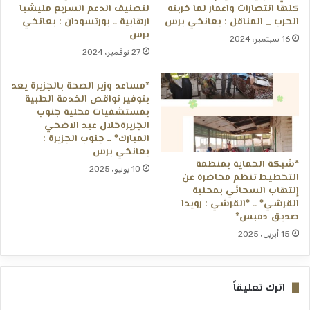
كلها انتصارات واعمار لما خربته
لتصنيف الدعم السريع مليشيا
الحرب _ المناقل : بعانخي برس
ارهابية ــ بورتسودان : بعانخي
برس
16 سبتمبر، 2024
27 نوفمبر، 2024
*مساعد وزير الصحة بالجزيرة يعد
بتوفير نواقص الخدمة الطبية
بمستشفيات محلية جنوب
الجزيرةخلال عيد الاضحي
المبارك* ــ جنوب الجزيرة :
بعانخي برس
*شبكة الحماية بمنظمة
10 يونيو، 2025
التخطيط تنظم محاضرة عن
إلتهاب السحائي بمحلية
القرشي* ــ *القرشي : رويدا
صديق دمبس*
15 أبريل، 2025
اترك تعليقاً